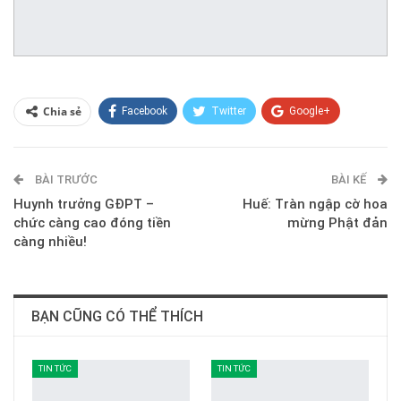
Chia sẻ
Facebook
Twitter
Google+
ReddIt
WhatsApp
Pinterest
BÀI TRƯỚC
E-mail
BÀI KẾ
Huynh trưởng GĐPT –
Huế: Tràn ngập cờ hoa
chức càng cao đóng tiền
mừng Phật đản
càng nhiều!
BẠN CŨNG CÓ THỂ THÍCH
TIN TỨC
TIN TỨC