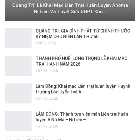
Quảng Trị: Lễ Khai Mạc Liên Trại Huấn Luyện Anoma
Ni Liên Và Tuyết Sơn GĐPT Khu…
QUẢNG TRỊ: GIA ĐÌNH PHẬT TỬ CHÍNH PHƯỚC
KỶ NIỆM CHU NIÊN LẦN THỨ 60
Th8 3, 2026
THÀNH PHỐ HUẾ: LONG TRỌNG LỄ KHAI MẠC
TRẠI HẠNH NĂM 2026
Th7 31, 2026
Lâm Đồng: Khai mạc Liên trại huấn luyện Huynh
trưởng Lộc Uyển I và A…
Th7 18, 2026
LÂM ĐỒNG: Thành tựu viên mãn Liên trại huấn
luyện A Nô Ma – Ni Liên –…
Th7 18, 2026