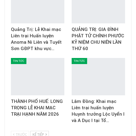
Quảng Trị: Lễ Khai mạc
QUẢNG TRỊ: GIA ĐÌNH
Liên trại Huấn luyện
PHẬT TỬ CHÍNH PHƯỚC
Anoma Ni Liên và Tuyết
KỶ NIỆM CHU NIÊN LẦN
Sơn GĐPT khu vực…
THỨ 60
TIN TỨC
TIN TỨC
THÀNH PHỐ HUẾ: LONG
Lâm Đồng: Khai mạc
TRỌNG LỄ KHAI MẠC
Liên trại huấn luyện
TRẠI HẠNH NĂM 2026
Huynh trưởng Lộc Uyển I
và A Dục I tại Tổ…
TRƯỚC
KẾ TIẾP