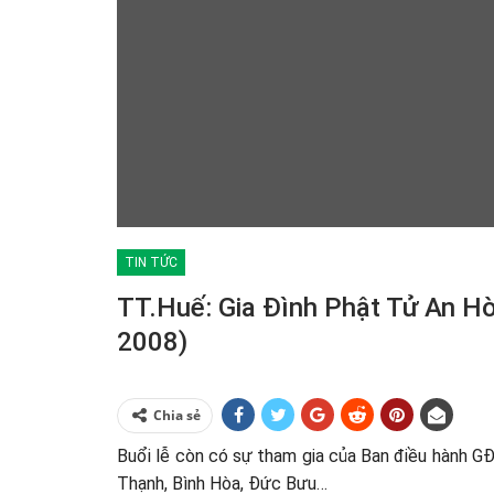
TIN TỨC
TT.Huế: Gia Đình Phật Tử An H
2008)
Chia sẻ
Buổi lễ còn có sự tham gia của Ban điều hành 
Thạnh, Bình Hòa, Đức Bưu…