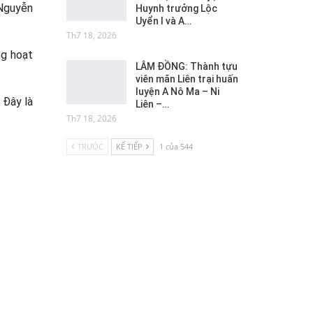
 Nguyễn
Huynh trưởng Lộc
Uyển I và A…
Th7 18, 2026
ng hoạt
LÂM ĐỒNG: Thành tựu
viên mãn Liên trại huấn
luyện A Nô Ma – Ni
 Đây là
Liên –…
Th7 18, 2026
TRƯỚC
KẾ TIẾP
1 của 544