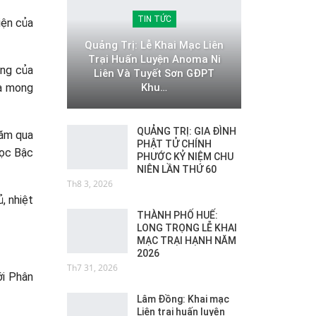
TIN TỨC
iện của
Quảng Trị: Lễ Khai Mạc Liên
Trại Huấn Luyện Anoma Ni
ọng của
Liên Và Tuyết Sơn GĐPT
Khu…
và mong
QUẢNG TRỊ: GIA ĐÌNH
năm qua
PHẬT TỬ CHÍNH
học Bậc
PHƯỚC KỶ NIỆM CHU
NIÊN LẦN THỨ 60
Th8 3, 2026
, nhiệt
THÀNH PHỐ HUẾ:
LONG TRỌNG LỄ KHAI
MẠC TRẠI HẠNH NĂM
2026
Th7 31, 2026
ới Phân
Lâm Đồng: Khai mạc
Liên trại huấn luyện