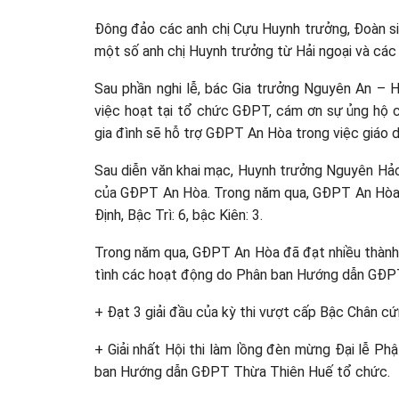
Đông đảo các anh chị Cựu Huynh trưởng, Đoàn si
một số anh chị Huynh trưởng từ Hải ngoại và các 
Sau phần nghi lễ, bác Gia trưởng Nguyên An – 
việc hoạt tại tổ chức GĐPT, cám ơn sự ủng hộ 
gia đình sẽ hỗ trợ GĐPT An Hòa trong việc giáo 
Sau diễn văn khai mạc, Huynh trưởng Nguyên Hảo
của GĐPT An Hòa. Trong năm qua, GĐPT An Hòa 
Định, Bậc Trì: 6, bậc Kiên: 3.
Trong năm qua, GĐPT An Hòa đã đạt nhiều thành t
tình các hoạt động do Phân ban Hướng dẫn GĐP
+ Đạt 3 giải đầu của kỳ thi vượt cấp Bậc Chân cứ
+ Giải nhất Hội thi làm lồng đèn mừng Đại lễ P
ban Hướng dẫn GĐPT Thừa Thiên Huế tổ chức.