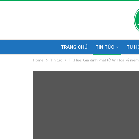
TRANG CHỦ
TIN TỨC
TU H
Home
Tin tức
TT.Huế: Gia đình Phật tử An Hòa kỷ niệm