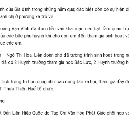
nh của Gia đình trong những năm qua; đặc biệt còn có sự hiện d
anh chị ở phương xa trở về.
Hoàng Vạn Vĩnh đã đọc diễn văn khai mạc nêu bật tầm quan tr
của các bậc phụ huynh khi cho con em đến tham gia sinh hoạt 
dục các em.
 – Ngô Thị Hoa, Liên đoàn phó đã tường trình sinh hoạt trong 
đã có 2 Huynh trưởng tham gia học Bậc Lực, 2 Huynh trưởng 
ích trong tu học cũng như các công tác xã hội, tham gia đầy đủ
T Thừa Thiên Huế tổ chức.
ng.
hật Đản Liên Hiệp Quốc do Tạp Chí Văn Hóa Phật Giáo phối hợp v