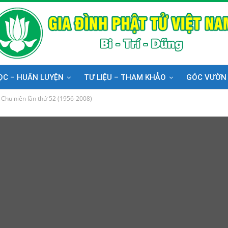
ỌC – HUẤN LUYỆN
TƯ LIỆU – THAM KHẢO
GÓC VƯỜN
 Chu niên lần thứ 52 (1956-2008)