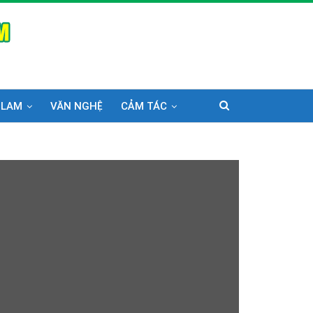
 LAM
VĂN NGHỆ
CẢM TÁC