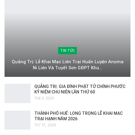
TIN TỨC
Quảng Trị: Lễ Khai Mạc Liên Trại Huấn Luyện Anoma
Ni Liên Và Tuyết Sơn GĐPT Khu…
QUẢNG TRỊ: GIA ĐÌNH PHẬT TỬ CHÍNH PHƯỚC
KỶ NIỆM CHU NIÊN LẦN THỨ 60
Th8 3, 2026
THÀNH PHỐ HUẾ: LONG TRỌNG LỄ KHAI MẠC
TRẠI HẠNH NĂM 2026
Th7 31, 2026