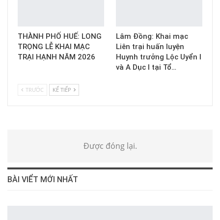
THÀNH PHỐ HUẾ: LONG
Lâm Đồng: Khai mạc
TRỌNG LỄ KHAI MẠC
Liên trại huấn luyện
TRẠI HẠNH NĂM 2026
Huynh trưởng Lộc Uyển I
và A Dục I tại Tổ…
TRƯỚC
KẾ TIẾP
Được đóng lại.
BÀI VIỂT MỚI NHẤT