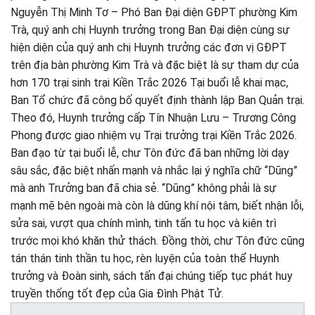
Nguyễn Thị Minh Tơ – Phó Ban Đại diện GĐPT phường Kim
Trà, quý anh chị Huynh trưởng trong Ban Đại diện cùng sự
hiện diện của quý anh chị Huynh trưởng các đơn vị GĐPT
trên địa bàn phường Kim Trà và đặc biệt là sự tham dự của
hơn 170 trại sinh trại Kiền Trắc 2026 Tại buổi lễ khai mạc,
Ban Tổ chức đã công bố quyết định thành lập Ban Quản trại.
Theo đó, Huynh trưởng cấp Tín Nhuận Lưu – Trương Công
Phong được giao nhiệm vụ Trại trưởng trại Kiền Trắc 2026.
Ban đạo từ tại buổi lễ, chư Tôn đức đã ban những lời dạy
sâu sắc, đặc biệt nhấn mạnh và nhắc lại ý nghĩa chữ “Dũng”
mà anh Trưởng ban đã chia sẻ. “Dũng” không phải là sự
mạnh mẽ bên ngoài mà còn là dũng khí nội tâm, biết nhận lỗi,
sửa sai, vượt qua chính mình, tinh tấn tu học và kiên trì
trước mọi khó khăn thử thách. Đồng thời, chư Tôn đức cũng
tán thán tinh thần tu học, rèn luyện của toàn thể Huynh
trưởng và Đoàn sinh, sách tấn đại chúng tiếp tục phát huy
truyền thống tốt đẹp của Gia Đình Phật Tử.