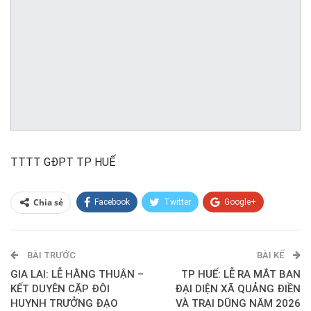
TTTT GĐPT TP HUẾ
Chia sẻ
Facebook
Twitter
Google+
ReddIt
WhatsApp
Pinterest
BÀI TRƯỚC
E-mail
BÀI KẾ
GIA LAI: LỄ HẰNG THUẬN –
TP HUẾ: LỄ RA MẮT BAN
KẾT DUYÊN CẶP ĐÔI
ĐẠI DIỆN XÃ QUẢNG ĐIỀN
HUYNH TRƯỞNG ĐẠO
VÀ TRẠI DŨNG NĂM 2026