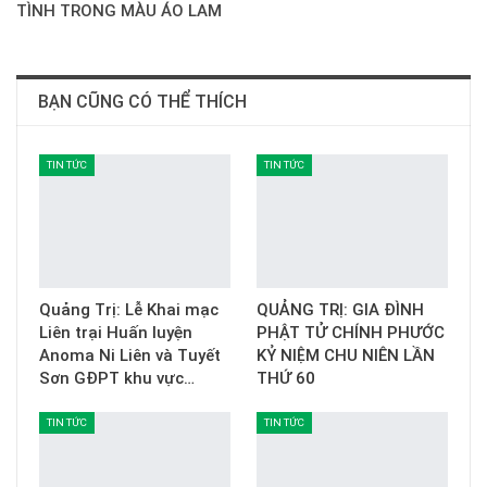
TÌNH TRONG MÀU ÁO LAM
BẠN CŨNG CÓ THỂ THÍCH
TIN TỨC
TIN TỨC
Quảng Trị: Lễ Khai mạc
QUẢNG TRỊ: GIA ĐÌNH
Liên trại Huấn luyện
PHẬT TỬ CHÍNH PHƯỚC
Anoma Ni Liên và Tuyết
KỶ NIỆM CHU NIÊN LẦN
Sơn GĐPT khu vực…
THỨ 60
TIN TỨC
TIN TỨC