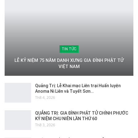
TIN TỨC
LỄ KỶ NIỆM 75 NĂM DANH XƯNG GIA ĐÌNH PHẬT TỬ
VIỆT NAM
Quảng Trị: Lễ Khai mạc Liên trại Huấn luyện
Anoma Ni Liên và Tuyết Sơn…
Th8 4, 2026
QUẢNG TRỊ: GIA ĐÌNH PHẬT TỬ CHÍNH PHƯỚC
KỶ NIỆM CHU NIÊN LẦN THỨ 60
Th8 3, 2026