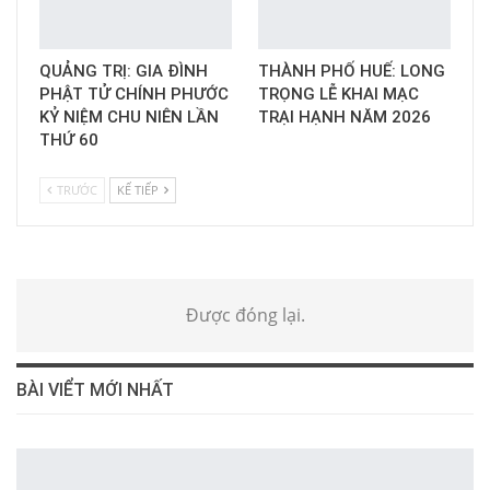
QUẢNG TRỊ: GIA ĐÌNH
THÀNH PHỐ HUẾ: LONG
PHẬT TỬ CHÍNH PHƯỚC
TRỌNG LỄ KHAI MẠC
KỶ NIỆM CHU NIÊN LẦN
TRẠI HẠNH NĂM 2026
THỨ 60
TRƯỚC
KẾ TIẾP
Được đóng lại.
BÀI VIỂT MỚI NHẤT