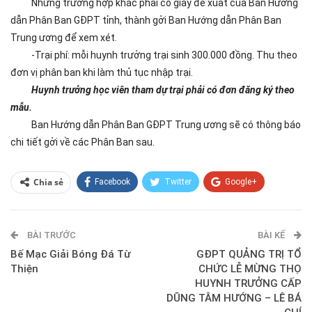
Những trường hợp khác phải có giấy đề xuất của Ban Hướng
dẫn Phân Ban GĐPT tỉnh, thành gởi Ban Hướng dẫn Phân Ban
Trung ương để xem xét.
-Trại phí: mỗi huynh trưởng trại sinh 300.000 đồng. Thu theo
đơn vị phân ban khi làm thủ tục nhập trại.
Huynh trưởng học viên tham dự trại phải có đơn đăng ký theo
mẫu.
Ban Hướng dẫn Phân Ban GĐPT Trung ương sẽ có thông báo
chi tiết gởi về các Phân Ban sau.
Chia sẻ
Facebook
Twitter
Google+
ReddIt
WhatsApp
Pinterest
BÀI TRƯỚC
E-mail
BÀI KẾ
Bế Mạc Giải Bóng Đá Từ
GĐPT QUẢNG TRỊ TỔ
Thiện
CHỨC LỄ MỪNG THỌ
HUYNH TRƯỞNG CẤP
DŨNG TÂM HƯỚNG – LÊ BÁ