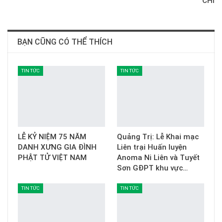
CHÍ
BẠN CŨNG CÓ THỂ THÍCH
TIN TỨC
TIN TỨC
LỄ KỶ NIỆM 75 NĂM
Quảng Trị: Lễ Khai mạc
DANH XƯNG GIA ĐÌNH
Liên trại Huấn luyện
PHẬT TỬ VIỆT NAM
Anoma Ni Liên và Tuyết
Sơn GĐPT khu vực…
TIN TỨC
TIN TỨC