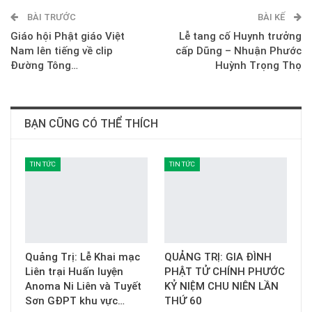
BÀI TRƯỚC
E-mail
BÀI KẾ
Giáo hội Phật giáo Việt
Lễ tang cố Huynh trưởng
Nam lên tiếng về clip
cấp Dũng – Nhuận Phước
Đường Tông…
Huỳnh Trọng Thọ
BẠN CŨNG CÓ THỂ THÍCH
TIN TỨC
TIN TỨC
Quảng Trị: Lễ Khai mạc
QUẢNG TRỊ: GIA ĐÌNH
Liên trại Huấn luyện
PHẬT TỬ CHÍNH PHƯỚC
Anoma Ni Liên và Tuyết
KỶ NIỆM CHU NIÊN LẦN
Sơn GĐPT khu vực…
THỨ 60