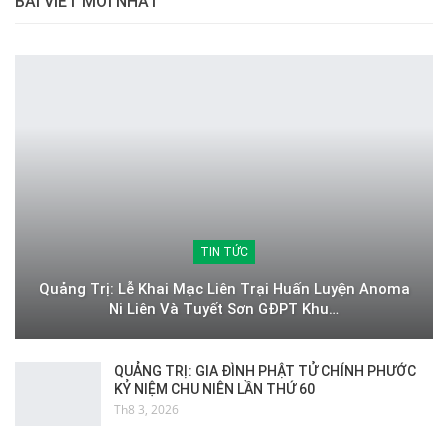
BÀI VIỂT MỚI NHẤT
TIN TỨC
Quảng Trị: Lễ Khai Mạc Liên Trại Huấn Luyện Anoma
Ni Liên Và Tuyết Sơn GĐPT Khu…
QUẢNG TRỊ: GIA ĐÌNH PHẬT TỬ CHÍNH PHƯỚC
KỶ NIỆM CHU NIÊN LẦN THỨ 60
Th8 3, 2026