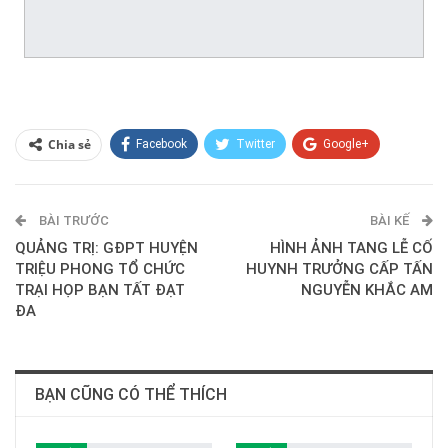
Chia sẻ
Facebook
Twitter
Google+
ReddIt
WhatsApp
Pinterest
BÀI TRƯỚC
E-mail
BÀI KẾ
QUẢNG TRỊ: GĐPT HUYỆN
HÌNH ẢNH TANG LỄ CỐ
TRIỆU PHONG TỔ CHỨC
HUYNH TRƯỞNG CẤP TẤN
TRẠI HỌP BẠN TẤT ĐẠT
NGUYỄN KHẮC AM
ĐA
BẠN CŨNG CÓ THỂ THÍCH