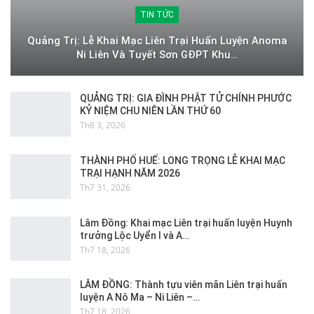
TIN TỨC
Quảng Trị: Lễ Khai Mạc Liên Trại Huấn Luyện Anoma
Ni Liên Và Tuyết Sơn GĐPT Khu…
QUẢNG TRỊ: GIA ĐÌNH PHẬT TỬ CHÍNH PHƯỚC
KỶ NIỆM CHU NIÊN LẦN THỨ 60
Th8 3, 2026
THÀNH PHỐ HUẾ: LONG TRỌNG LỄ KHAI MẠC
TRẠI HẠNH NĂM 2026
Th7 31, 2026
Lâm Đồng: Khai mạc Liên trại huấn luyện Huynh
trưởng Lộc Uyển I và A…
Th7 18, 2026
LÂM ĐỒNG: Thành tựu viên mãn Liên trại huấn
luyện A Nô Ma – Ni Liên –…
Th7 18, 2026