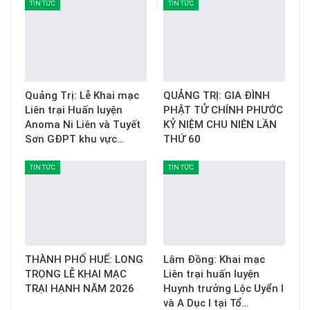
TIN TỨC
TIN TỨC
Quảng Trị: Lễ Khai mạc
QUẢNG TRỊ: GIA ĐÌNH
Liên trại Huấn luyện
PHẬT TỬ CHÍNH PHƯỚC
Anoma Ni Liên và Tuyết
KỶ NIỆM CHU NIÊN LẦN
Sơn GĐPT khu vực…
THỨ 60
TIN TỨC
TIN TỨC
THÀNH PHỐ HUẾ: LONG
Lâm Đồng: Khai mạc
TRỌNG LỄ KHAI MẠC
Liên trại huấn luyện
TRẠI HẠNH NĂM 2026
Huynh trưởng Lộc Uyển I
và A Dục I tại Tổ…