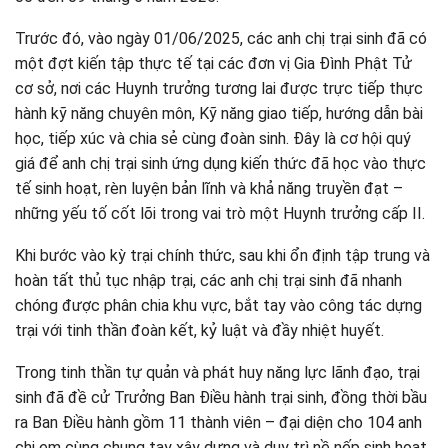
Trước đó, vào ngày 01/06/2025
, các anh chị trại sinh đã có
một đợt kiến tập thực tế tại các đơn vị Gia Đình Phật Tử
cơ sở, nơi các Huynh trưởng tương lai được trực tiếp thực
hành kỹ năng chuyên môn, Kỹ năng giao tiếp, hướng dẫn bài
học, tiếp xúc và chia sẻ cùng đoàn sinh. Đây là cơ hội quý
giá để anh chị trại sinh ứng dụng kiến thức đã học vào thực
tế sinh hoạt, rèn luyện bản lĩnh và khả năng truyền đạt –
những yếu tố cốt lõi trong vai trò một Huynh trưởng cấp II.
Khi bước vào kỳ trại chính thức, sau khi ổn định tập trung và
hoàn tất thủ tục nhập trại, các anh chị trại sinh đã nhanh
chóng được phân chia khu vực, bắt tay vào công tác dựng
trại với tinh thần đoàn kết, kỷ luật và đầy nhiệt huyết.
Trong tinh thần tự quản và phát huy năng lực lãnh đạo, trại
sinh đã đề cử Trưởng Ban Điều hành trại sinh, đồng thời bầu
ra Ban Điều hành gồm 11 thành viên – đại diện cho 104 anh
chị em cùng chung tay xây dựng và duy trì nề nếp sinh hoạt