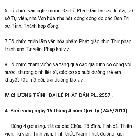
6.Tổ chức văn nghệ mừng Đại Lễ Phật đản tại các lễ đài, cơ
sở Tự viện, nhà Văn hóa, nhà hát công cộng do các Ban Trị
sự Tỉnh, Thành hợp đồng.
7.Tổ chức triển lãm văn hóa phẩm Phật giáo như: Thư pháp,
tranh ảnh Tự viện, Pháp khí v.v…
8.Tổ chức thăm viếng và tặng quà các gia đình có công với
nước, thương binh liệt sĩ, các cơ sở nuôi dưỡng trẻ em
khuyết tật, mồ côi, trại dưỡng lão v.v…
IV. CHƯƠNG TRÌNH ĐẠI LỄ PHẬT ĐẢN PL. 2557 :
A. Buổi sáng ngày 15 tháng 4 năm Quý Tỵ (24/5/2013):
Đúng 4 giờ sáng, tất cả các Chùa, Tổ đình, Tịnh xá, Thiền
viện, Tu viện, Tịnh viện, Tịnh thất, Niệm Phật đường (gọi