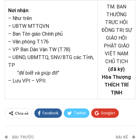
TM. BAN
Nơi nhận
:
THƯỜNG
– Như trên
TRỰC HỘI
– UBTW MTTQVN
ĐỒNG TRỊ SỰ
– Ban Tôn giáo Chính phủ
GIÁO HỘI
– Văn phòng T.176
PHẬT GIÁO
– VP Ban Dân Vận TW (T.78)
VIỆT NAM
– UBND, UBMTTQ, SNV/BTG các Tỉnh,
CHỦ TỊCH
TP
(đã ký)
“để biết và giúp đỡ”
Hòa Thượng
– Lưu VPI – VPII.
THÍCH TRÍ
TỊNH
Chia sẻ
Facebook
Twitter
Google+
ReddIt
WhatsApp
Pinterest
BÀI TRƯỚC
E-mail
BÀI KẾ