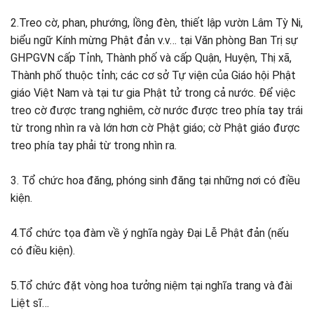
2.Treo cờ, phan, phướng, lồng đèn, thiết lập vườn Lâm Tỳ Ni,
biểu ngữ Kính mừng Phật đản v.v… tại Văn phòng Ban Trị sự
GHPGVN cấp Tỉnh, Thành phố và cấp Quận, Huyện, Thị xã,
Thành phố thuộc tỉnh; các cơ sở Tự viện của Giáo hội Phật
giáo Việt Nam và tại tư gia Phật tử trong cả nước. Để việc
treo cờ được trang nghiêm, cờ nước được treo phía tay trái
từ trong nhìn ra và lớn hơn cờ Phật giáo; cờ Phật giáo được
treo phía tay phải từ trong nhìn ra.
3. Tổ chức hoa đăng, phóng sinh đăng tại những nơi có điều
kiện.
4.Tổ chức tọa đàm về ý nghĩa ngày Đại Lễ Phật đản (nếu
có điều kiện).
5.Tổ chức đặt vòng hoa tưởng niệm tại nghĩa trang và đài
Liệt sĩ…