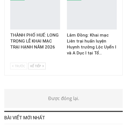
THÀNH PHỐ HUẾ: LONG
Lâm Đồng: Khai mạc
TRỌNG LỄ KHAI MẠC
Liên trại huấn luyện
TRẠI HẠNH NĂM 2026
Huynh trưởng Lộc Uyển I
và A Dục I tại Tổ…
TRƯỚC
KẾ TIẾP
Được đóng lại.
BÀI VIỂT MỚI NHẤT