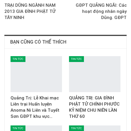
TRẠI DŨNG NGÀNH NAM
GĐPT QUẢNG NGÃI: Các
2013 GIA ĐÌNH PHẬT TỬ
hoạt động nhân ngày
TÂY NINH
Dũng. GĐPT
BẠN CŨNG CÓ THỂ THÍCH
TIN TỨC
TIN TỨC
Quảng Trị: Lễ Khai mạc
QUẢNG TRỊ: GIA ĐÌNH
Liên trại Huấn luyện
PHẬT TỬ CHÍNH PHƯỚC
Anoma Ni Liên và Tuyết
KỶ NIỆM CHU NIÊN LẦN
Sơn GĐPT khu vực…
THỨ 60
TIN TỨC
TIN TỨC