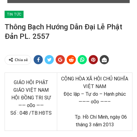
TIN TỨC
Thông Bạch Hướng Dẫn Đại Lễ Phật
Đản PL. 2557
Chia sẻ
CỘNG HÒA XÃ HỘI CHỦ NGHĨA
GIÁO HỘI PHẬT
VIỆT NAM
GIÁO VIỆT NAM
Độc lập – Tự do – Hạnh phúc
HỘI ĐỒNG TRỊ SỰ
——— o0o ——–
—— o0o ——
Số : 048 /TB.HĐTS
Tp. Hồ Chí Minh, ngày 06
tháng 3 năm 2013