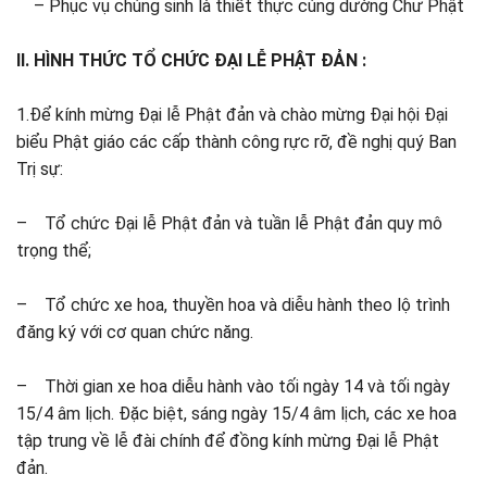
– Phục vụ chúng sinh là thiết thực cúng dường Chư Phật
II. HÌNH THỨC TỔ CHỨC ĐẠI LỄ PHẬT ĐẢN :
1.Để kính mừng Đại lễ Phật đản và chào mừng Đại hội Đại
biểu Phật giáo các cấp thành công rực rỡ, đề nghị quý Ban
Trị sự:
– Tổ chức Đại lễ Phật đản và tuần lễ Phật đản quy mô
trọng thể;
– Tổ chức xe hoa, thuyền hoa và diễu hành theo lộ trình
đăng ký với cơ quan chức năng.
– Thời gian xe hoa diễu hành vào tối ngày 14 và tối ngày
15/4 âm lịch. Đặc biệt, sáng ngày 15/4 âm lịch, các xe hoa
tập trung về lễ đài chính để đồng kính mừng Đại lễ Phật
đản.