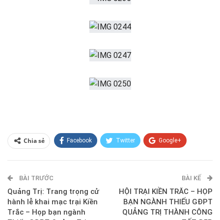
Chia sẻ
Facebook
Twitter
Google+
ReddIt
WhatsApp
Pinterest
BÀI TRƯỚC
E-mail
BÀI KẾ
Quảng Trị: Trang trọng cử
HỘI TRẠI KIỀN TRĂC – HỌP
hành lễ khai mạc trại Kiền
BẠN NGÀNH THIẾU GĐPT
Trắc – Họp bạn ngành
QUẢNG TRỊ THÀNH CÔNG