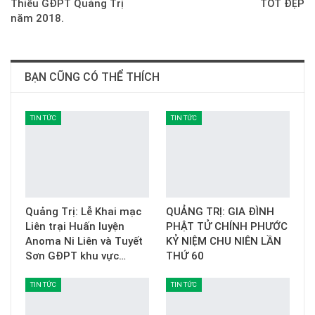
Thiếu GĐPT Quảng Trị
TỐT ĐẸP
năm 2018.
BẠN CŨNG CÓ THỂ THÍCH
TIN TỨC
TIN TỨC
Quảng Trị: Lễ Khai mạc
QUẢNG TRỊ: GIA ĐÌNH
Liên trại Huấn luyện
PHẬT TỬ CHÍNH PHƯỚC
Anoma Ni Liên và Tuyết
KỶ NIỆM CHU NIÊN LẦN
Sơn GĐPT khu vực…
THỨ 60
TIN TỨC
TIN TỨC