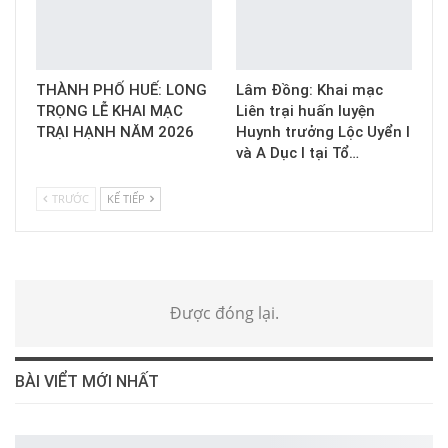
THÀNH PHỐ HUẾ: LONG
Lâm Đồng: Khai mạc
TRỌNG LỄ KHAI MẠC
Liên trại huấn luyện
TRẠI HẠNH NĂM 2026
Huynh trưởng Lộc Uyển I
và A Dục I tại Tổ…
TRƯỚC
KẾ TIẾP
Được đóng lại.
BÀI VIỂT MỚI NHẤT