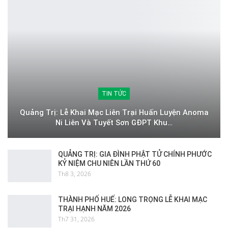
TIN TỨC
Quảng Trị: Lễ Khai Mạc Liên Trại Huấn Luyện Anoma
Ni Liên Và Tuyết Sơn GĐPT Khu…
QUẢNG TRỊ: GIA ĐÌNH PHẬT TỬ CHÍNH PHƯỚC
KỶ NIỆM CHU NIÊN LẦN THỨ 60
Th8 3, 2026
THÀNH PHỐ HUẾ: LONG TRỌNG LỄ KHAI MẠC
TRẠI HẠNH NĂM 2026
Th7 31, 2026