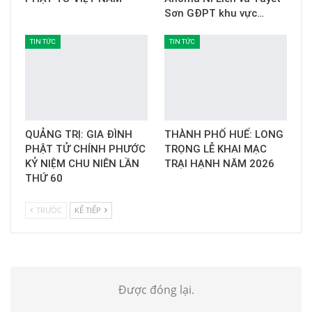
Sơn GĐPT khu vực…
TIN TỨC
TIN TỨC
QUẢNG TRỊ: GIA ĐÌNH
THÀNH PHỐ HUẾ: LONG
PHẬT TỬ CHÍNH PHƯỚC
TRỌNG LỄ KHAI MẠC
KỶ NIỆM CHU NIÊN LẦN
TRẠI HẠNH NĂM 2026
THỨ 60
TRƯỚC
KẾ TIẾP
Được đóng lại.