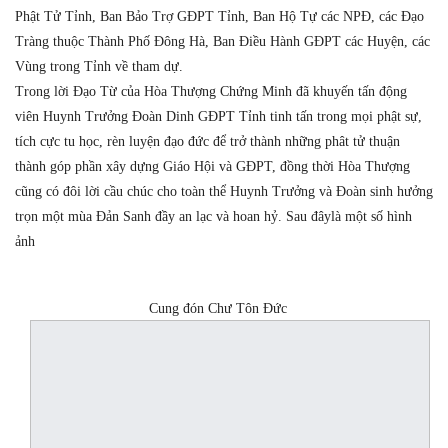
Phật Tử Tỉnh, Ban Bảo Trợ GĐPT Tỉnh, Ban Hộ Tự các NPĐ, các Đạo
Tràng thuộc Thành Phố Đông Hà, Ban Điều Hành GĐPT các Huyện, các
Vùng trong Tỉnh về tham dự.
Trong lời Đạo Từ của Hòa Thượng Chứng Minh đã khuyến tấn động
viên Huynh Trưởng Đoàn Dinh GĐPT Tỉnh tinh tấn trong mọi phật sự,
tích cực tu học, rèn luyện đạo đức để trở thành những phât tử thuận
thành góp phần xây dựng Giáo Hội và GĐPT, đồng thời Hòa Thượng
cũng có đôi lời cầu chúc cho toàn thể Huynh Trưởng và Đoàn sinh hưởng
trọn một mùa Đản Sanh đầy an lạc và hoan hỷ. Sau đâylà một số hình
ảnh
Cung đón Chư Tôn Đức