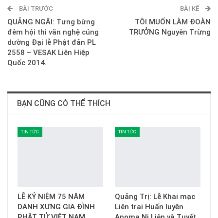
BÀI TRƯỚC
E-mail
BÀI KẾ
QUẢNG NGÃI: Tưng bừng
TÔI MUỐN LÀM ĐOÀN
đêm hội thi văn nghệ cúng
TRƯỞNG Nguyên Trừng
dường Đại lễ Phật đản PL
2558 – VESAK Liên Hiệp
Quốc 2014.
BẠN CŨNG CÓ THỂ THÍCH
TIN TỨC
TIN TỨC
LỄ KỶ NIỆM 75 NĂM
Quảng Trị: Lễ Khai mạc
DANH XƯNG GIA ĐÌNH
Liên trại Huấn luyện
PHẬT TỬ VIỆT NAM
Anoma Ni Liên và Tuyết