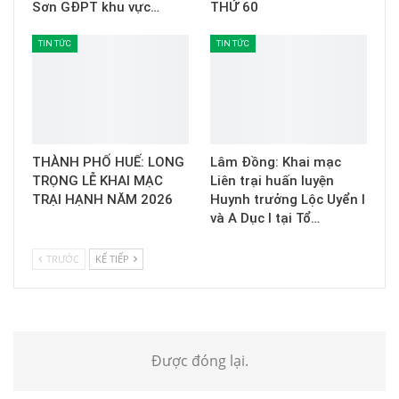
Sơn GĐPT khu vực…
THỨ 60
TIN TỨC
TIN TỨC
THÀNH PHỐ HUẾ: LONG
Lâm Đồng: Khai mạc
TRỌNG LỄ KHAI MẠC
Liên trại huấn luyện
TRẠI HẠNH NĂM 2026
Huynh trưởng Lộc Uyển I
và A Dục I tại Tổ…
TRƯỚC
KẾ TIẾP
Được đóng lại.