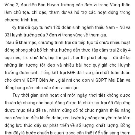
Vùng 2, đại diện Ban Huynh trưởng các đơn vị trong Vùng thân
lâm chủ tọa, chỉ đạo, tham dự và hổ trợ các hoạt động trong
chương trình trại.
Kỳ trại đã quy tụ hơn 120 đoàn sinh ngành thiếu Nam – Nữ và
33 Huynh trưởng của 7 đơn vị trong vùng về tham gia.
Sau lễ khai mạc, chương trình trại đã tiếp tục tổ chức nhiều hoạt
động phong phú bổ ích như: hướng dẫn thực tập cắm trại 2 dây 4
cọc neo, trò chơi lớn, hội thi gút , hội thi phât pháp … đã để lại
những ấn tượng tốt đẹp và nhiều bài học quý giá cho Huynh
trưởng đoàn sinh. Tổng kết trại BĐH đã trao giải nhất toàn đoàn
cho đơn vị GĐPT Diên An , giải nhì cho đơn vị GĐPT Mai Đàn và
đồng hạng năm cho các đơn vị còn lại.
Tuy thời gian sinh hoạt chỉ một ngày, thời tiết không được
thuận lợi nhưng các hoạt động được tổ chức tại trại đã đáp ứng
được mục tiêu đề ra , nhằm cũng cố tổ chức ngành thiếu nâng
cao năng lực điều khiển đoàn, rèn luyện kỷ năng chuyên môn làm
động lực thúc đẩy sự phát triển về số lượng, chất lượng. Đồng
thời đây là bước chuẩn bị quan trọng cần thiết để sẳn sàng tham