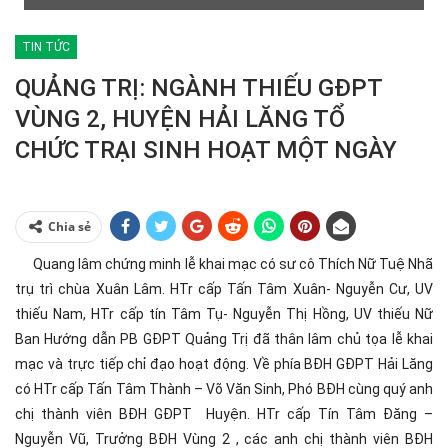
TIN TỨC
QUẢNG TRỊ: NGÀNH THIẾU GĐPT
VÙNG 2, HUYỆN HẢI LĂNG TỔ
CHỨC TRẠI SINH HOẠT MỘT NGÀY
Chia sẻ
Quang lâm chứng minh lễ khai mạc có sư cô Thích Nữ Tuệ Nhã
trụ trì chùa Xuân Lâm. HTr cấp Tấn Tâm Xuân- Nguyễn Cư, UV
thiếu Nam, HTr cấp tín Tâm Tụ- Nguyễn Thị Hồng, UV thiếu Nữ
Ban Hướng dẫn PB GĐPT Quảng Trị đã thân lâm chủ tọa lễ khai
mạc và trực tiếp chỉ đạo hoạt động. Về phía BĐH GĐPT Hải Lăng
có HTr cấp Tấn Tâm Thành – Võ Văn Sinh, Phó BĐH cùng quý anh
chị thành viên BĐH GĐPT Huyện. HTr cấp Tín Tâm Đăng –
Nguyễn Vũ, Trưởng BĐH Vùng 2 , các anh chị thành viên BĐH