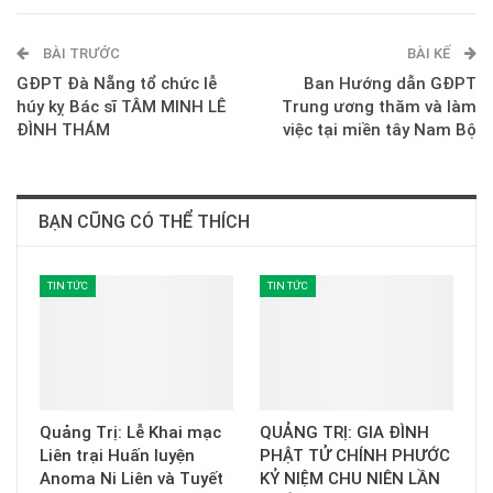
ReddIt
WhatsApp
Pinterest
BÀI TRƯỚC
E-mail
BÀI KẾ
GĐPT Đà Nẵng tổ chức lễ
Ban Hướng dẫn GĐPT
húy kỵ Bác sĩ TÂM MINH LÊ
Trung ương thăm và làm
ĐÌNH THÁM
việc tại miền tây Nam Bộ
BẠN CŨNG CÓ THỂ THÍCH
TIN TỨC
TIN TỨC
Quảng Trị: Lễ Khai mạc
QUẢNG TRỊ: GIA ĐÌNH
Liên trại Huấn luyện
PHẬT TỬ CHÍNH PHƯỚC
Anoma Ni Liên và Tuyết
KỶ NIỆM CHU NIÊN LẦN