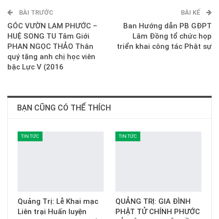
BÀI TRƯỚC
E-mail
BÀI KẾ
GÓC VƯỜN LAM PHƯỚC –
Ban Hướng dẫn PB GĐPT
HUỆ SONG TU Tâm Giới
Lâm Đồng tổ chức họp
PHAN NGỌC THẢO Thân
triển khai công tác Phật sự
quý tặng anh chị học viên
bậc Lực V (2016
BẠN CŨNG CÓ THỂ THÍCH
TIN TỨC
TIN TỨC
Quảng Trị: Lễ Khai mạc
QUẢNG TRỊ: GIA ĐÌNH
Liên trại Huấn luyện
PHẬT TỬ CHÍNH PHƯỚC