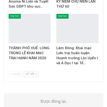
Anoma Ni Liên và Tuyết
KỶ NIỆM CHU NIÊN LẦN
Sơn GĐPT khu vực…
THỨ 60
TIN TỨC
TIN TỨC
THÀNH PHỐ HUẾ: LONG
Lâm Đồng: Khai mạc
TRỌNG LỄ KHAI MẠC
Liên trại huấn luyện
TRẠI HẠNH NĂM 2026
Huynh trưởng Lộc Uyển I
và A Dục I tại Tổ…
TRƯỚC
KẾ TIẾP
Được đóng lại.