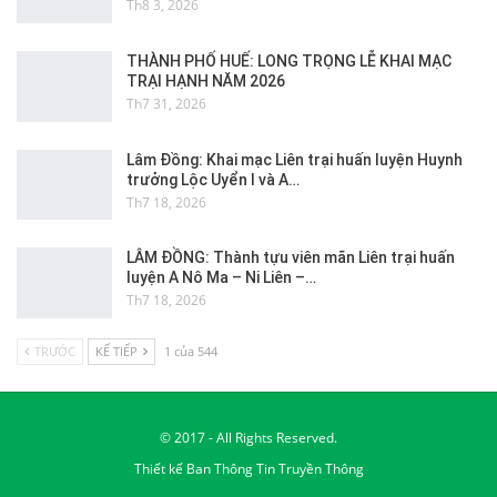
Th8 3, 2026
THÀNH PHỐ HUẾ: LONG TRỌNG LỄ KHAI MẠC
TRẠI HẠNH NĂM 2026
Th7 31, 2026
Lâm Đồng: Khai mạc Liên trại huấn luyện Huynh
trưởng Lộc Uyển I và A…
Th7 18, 2026
LÂM ĐỒNG: Thành tựu viên mãn Liên trại huấn
luyện A Nô Ma – Ni Liên –…
Th7 18, 2026
TRƯỚC
KẾ TIẾP
1 của 544
© 2017 - All Rights Reserved.
Thiết kế
Ban Thông Tin Truyền Thông