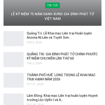
TIN TỨC
LỄ KỶ NIỆM 75 NĂM DANH XƯNG GIA ĐÌNH PHẬT TỬ
VIỆT NAM
Quảng Trị: Lễ Khai mạc Liên trại Huấn luyện
Anoma Ni Liên và Tuyết Sơn…
Th8 4, 2026
QUẢNG TRỊ: GIA ĐÌNH PHẬT TỬ CHÍNH PHƯỚC
KỶ NIỆM CHU NIÊN LẦN THỨ 60
Th8 3, 2026
THÀNH PHỐ HUẾ: LONG TRỌNG LỄ KHAI MẠC
TRẠI HẠNH NĂM 2026
Th7 31, 2026
Lâm Đồng: Khai mạc Liên trại huấn luyện Huynh
trưởng Lộc Uyển I và A…
Th7 18, 2026