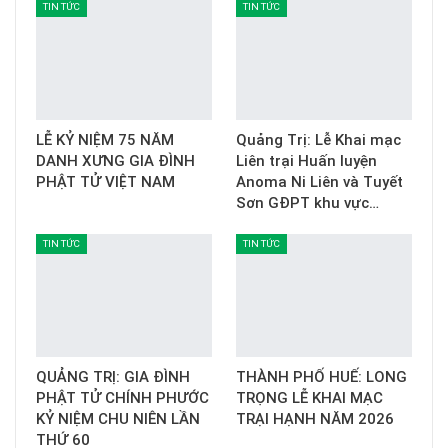
TIN TỨC
TIN TỨC
LỄ KỶ NIỆM 75 NĂM
Quảng Trị: Lễ Khai mạc
DANH XƯNG GIA ĐÌNH
Liên trại Huấn luyện
PHẬT TỬ VIỆT NAM
Anoma Ni Liên và Tuyết
Sơn GĐPT khu vực…
TIN TỨC
TIN TỨC
QUẢNG TRỊ: GIA ĐÌNH
THÀNH PHỐ HUẾ: LONG
PHẬT TỬ CHÍNH PHƯỚC
TRỌNG LỄ KHAI MẠC
KỶ NIỆM CHU NIÊN LẦN
TRẠI HẠNH NĂM 2026
THỨ 60