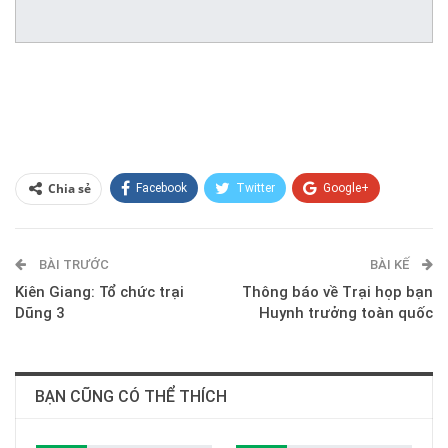
Chia sẻ
Facebook
Twitter
Google+
ReddIt
WhatsApp
Pinterest
BÀI TRƯỚC
E-mail
BÀI KẾ
Kiên Giang: Tổ chức trại
Thông báo về Trại họp bạn
Dũng 3
Huynh trưởng toàn quốc
BẠN CŨNG CÓ THỂ THÍCH