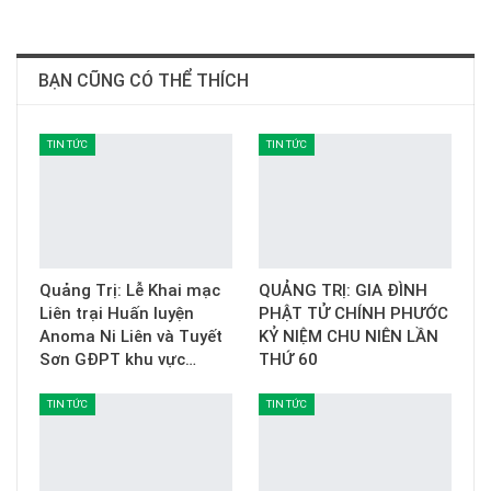
BẠN CŨNG CÓ THỂ THÍCH
TIN TỨC
TIN TỨC
Quảng Trị: Lễ Khai mạc
QUẢNG TRỊ: GIA ĐÌNH
Liên trại Huấn luyện
PHẬT TỬ CHÍNH PHƯỚC
Anoma Ni Liên và Tuyết
KỶ NIỆM CHU NIÊN LẦN
Sơn GĐPT khu vực…
THỨ 60
TIN TỨC
TIN TỨC