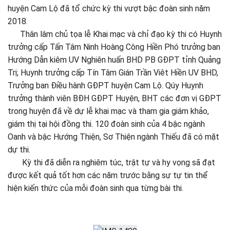
huyện Cam Lộ đã tổ chức kỳ thi vượt bậc đoàn sinh năm
2018.
Thân lâm chủ tọa lễ Khai mạc và chỉ đạo kỳ thi có Huynh
trưởng cấp Tấn Tâm Ninh Hoàng Công Hiền Phó trưởng ban
Hướng Dẫn kiêm UV Nghiên huấn BHD PB GĐPT tỉnh Quảng
Trị; Huynh trưởng cấp Tín Tâm Gián Trần Viêt Hiền UV BHD,
Trưởng ban Điều hành GĐPT huyện Cam Lộ. Qúy Huynh
trưởng thành viên BĐH GĐPT Huyện, BHT các đơn vị GĐPT
trong huyện đã về dự lễ khai mạc và tham gia giám khảo,
giám thị tại hội đồng thi. 120 đoàn sinh của 4 bậc ngành
Oanh và bậc Hướng Thiện, Sơ Thiện ngành Thiếu đã có mặt
dự thi.
Kỳ thi đã diễn ra nghiêm túc, trật tự và hy vọng sã đạt
được kết quả tốt hơn các năm trước bằng sự tự tin thể
hiện kiến thức của mỗi đoàn sinh qua từng bài thi.