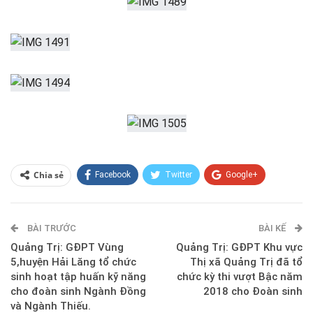
Chia sẻ
Facebook
Twitter
Google+
ReddIt
WhatsApp
Pinterest
BÀI TRƯỚC
E-mail
BÀI KẾ
Quảng Trị: GĐPT Vùng
Quảng Trị: GĐPT Khu vực
5,huyện Hải Lăng tổ chức
Thị xã Quảng Trị đã tổ
sinh hoạt tập huấn kỹ năng
chức kỳ thi vượt Bậc năm
cho đoàn sinh Ngành Đồng
2018 cho Đoàn sinh
và Ngành Thiếu.