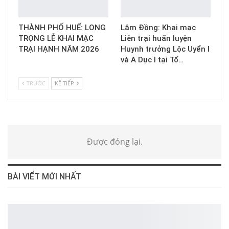
THÀNH PHỐ HUẾ: LONG
Lâm Đồng: Khai mạc
TRỌNG LỄ KHAI MẠC
Liên trại huấn luyện
TRẠI HẠNH NĂM 2026
Huynh trưởng Lộc Uyển I
và A Dục I tại Tổ…
TRƯỚC
KẾ TIẾP
Được đóng lại.
BÀI VIỂT MỚI NHẤT