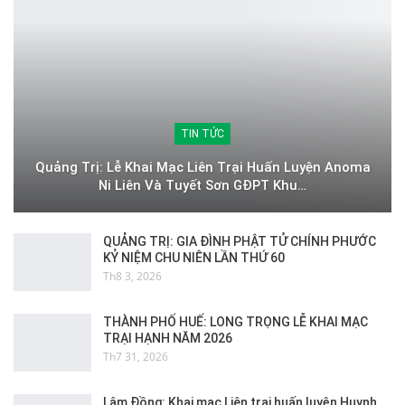
TIN TỨC
Quảng Trị: Lễ Khai Mạc Liên Trại Huấn Luyện Anoma
Ni Liên Và Tuyết Sơn GĐPT Khu…
QUẢNG TRỊ: GIA ĐÌNH PHẬT TỬ CHÍNH PHƯỚC
KỶ NIỆM CHU NIÊN LẦN THỨ 60
Th8 3, 2026
THÀNH PHỐ HUẾ: LONG TRỌNG LỄ KHAI MẠC
TRẠI HẠNH NĂM 2026
Th7 31, 2026
Lâm Đồng: Khai mạc Liên trại huấn luyện Huynh