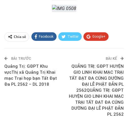
Chia sẻ
Facebook
Twitter
Google+
ReddIt
WhatsApp
Pinterest
BÀI TRƯỚC
E-mail
BÀI KẾ
Quảng Trị: GĐPT Khu
QUẢNG TRỊ: GĐPT HUYỆN
vựcThị xã Quảng Trị Khai
GIO LINH KHAI MẠC TRẠI
mạc Trại họp bạn Tất Đạt
TẤT ĐẠT ĐA CÚNG DƯỜNG
Đa PL 2562 – DL 2018
ĐẠI LỄ PHẬT ĐẢN PL
2562QUẢNG TRỊ: GĐPT
HUYỆN GIO LINH KHAI MẠC
TRẠI TẤT ĐẠT ĐA CÚNG
DƯỜNG ĐẠI LỄ PHẬT ĐẢN
PL 2562