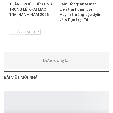
THÀNH PHỐ HUẾ: LONG
Lâm Đồng: Khai mạc
TRỌNG LỄ KHAI MẠC
Liên trại huấn luyện
TRẠI HẠNH NĂM 2026
Huynh trưởng Lộc Uyển I
và A Dục I tại Tổ…
TRƯỚC
KẾ TIẾP
Được đóng lại.
BÀI VIỂT MỚI NHẤT