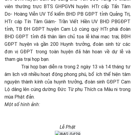
viên thường trực BTS GHPGVN huyện. HTr cấp Tấn Tâm
Do- Hoàng Viễn UV Tổ kiểm BHD PB GĐPT tỉnh Quảng Trị,
HTr cáp Tín Tâm Giám- Trần Viết Hiền UV BHD PBGĐPT
tỉnh, TB ĐH GĐPT huyện Cam Lộ cùng quý HTr phái đoàn
BHD GĐPT tỉnh đã thân lâm chủ tọa lễ khai mạc trại; BĐH
GĐPT huyện và gần 200 Huynh trưởng, đoàn sinh từ các
đơn vị GĐPT trong toàn huyện đã hân hoan về dự lễ và
tham gia trại họp bạn.
Trại họp bạn diễn ra trong 2 ngày 13 và 14 tháng tư
âm lịch với nhiều hoạt động phong phú, bổ ích thể hiện tâm
nguyện thành kính của huynh trưởng, đoàn sinh GĐPT Cam
Lộ dâng lên cúng dường Đức Từ phụ Thích ca Mâu ni trong
mùa Phật đản.
Một số hình ảnh:
Lễ Phật