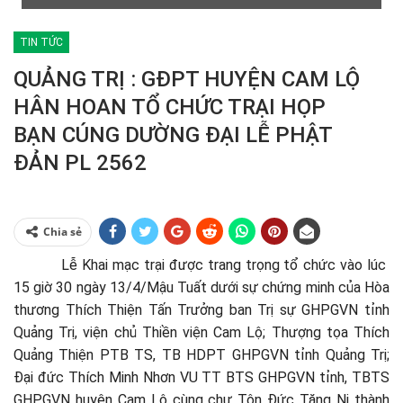
TIN TỨC
QUẢNG TRỊ : GĐPT HUYỆN CAM LỘ
HÂN HOAN TỔ CHỨC TRẠI HỌP
BẠN CÚNG DƯỜNG ĐẠI LỄ PHẬT
ĐẢN PL 2562
Chia sẻ
Lễ Khai mạc trại được trang trọng tổ chức vào lúc
15 giờ 30 ngày 13/4/Mậu Tuất dưới sự chứng minh của Hòa
thương Thích Thiện Tấn Trưởng ban Trị sự GHPGVN tỉnh
Quảng Trị, viện chủ Thiền viện Cam Lộ; Thượng tọa Thích
Quảng Thiện PTB TS, TB HDPT GHPGVN tỉnh Quảng Trị;
Đại đức Thích Minh Nhơn VU TT BTS GHPGVN tỉnh, TBTS
GHPGVN huyện Cam Lộ cùng chư Tôn Đức Tăng Ni thành