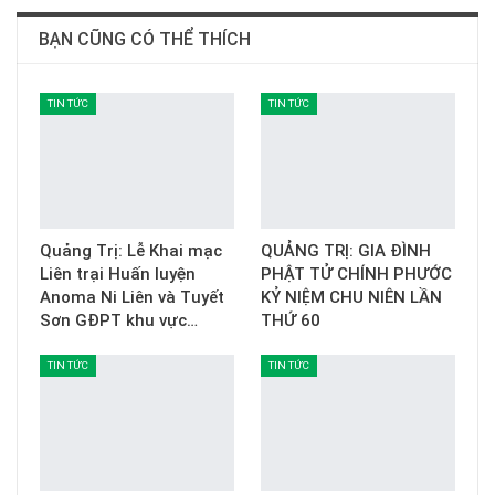
BẠN CŨNG CÓ THỂ THÍCH
TIN TỨC
TIN TỨC
Quảng Trị: Lễ Khai mạc
QUẢNG TRỊ: GIA ĐÌNH
Liên trại Huấn luyện
PHẬT TỬ CHÍNH PHƯỚC
Anoma Ni Liên và Tuyết
KỶ NIỆM CHU NIÊN LẦN
Sơn GĐPT khu vực…
THỨ 60
TIN TỨC
TIN TỨC