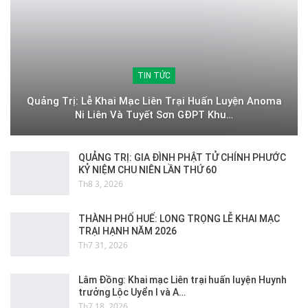
TIN TỨC
Quảng Trị: Lễ Khai Mạc Liên Trại Huấn Luyện Anoma
Ni Liên Và Tuyết Sơn GĐPT Khu…
QUẢNG TRỊ: GIA ĐÌNH PHẬT TỬ CHÍNH PHƯỚC
KỶ NIỆM CHU NIÊN LẦN THỨ 60
Th8 3, 2026
THÀNH PHỐ HUẾ: LONG TRỌNG LỄ KHAI MẠC
TRẠI HẠNH NĂM 2026
Th7 31, 2026
Lâm Đồng: Khai mạc Liên trại huấn luyện Huynh
trưởng Lộc Uyển I và A…
Th7 18, 2026