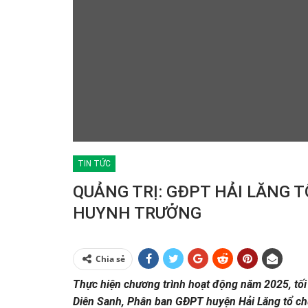
TIN TỨC
QUẢNG TRỊ: GĐPT HẢI LĂNG 
HUYNH TRƯỞNG
Chia sẻ
T
h
ực hiện chương trình hoạt động năm 2025, tối
Diên Sanh, Phân ban GĐPT huyện Hải Lăng tổ ch