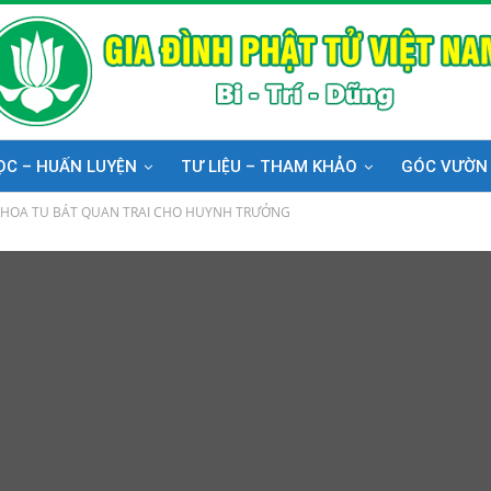
ỌC – HUẤN LUYỆN
TƯ LIỆU – THAM KHẢO
GÓC VƯỜN
 KHOA TU BÁT QUAN TRAI CHO HUYNH TRƯỞNG