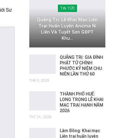
TIN TỨC
iới Sư
Quảng Trị: Lễ Khai Mạc Liên
Trại Huấn Luyện Anoma Ni
Liên Và Tuyết Sơn GĐPT
Khu…
QUẢNG TRỊ: GIA ĐÌNH
PHẬT TỬ CHÍNH
PHƯỚC KỶ NIỆM CHU
NIÊN LẦN THỨ 60
Th8 3, 2026
THÀNH PHỐ HUẾ:
LONG TRỌNG LỄ KHAI
MẠC TRẠI HẠNH NĂM
2026
Th7 31, 2026
Lâm Đồng: Khai mạc
Liên trại huấn luyện