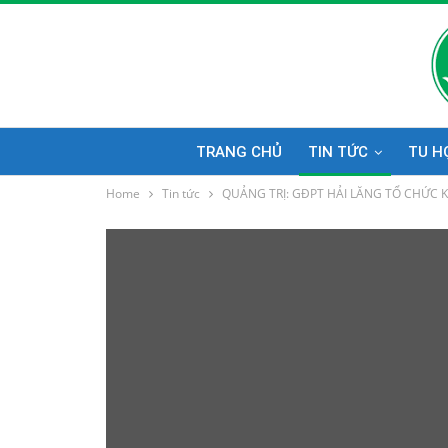
TRANG CHỦ
TIN TỨC
TU H
Home
Tin tức
QUẢNG TRỊ: GĐPT HẢI LĂNG TỔ CHỨC