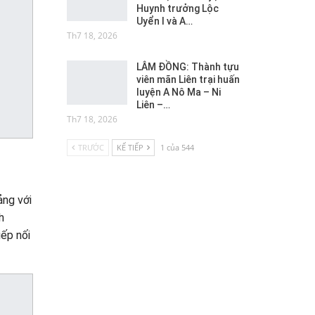
Huynh trưởng Lộc
Uyển I và A…
Th7 18, 2026
LÂM ĐỒNG: Thành tựu
viên mãn Liên trại huấn
luyện A Nô Ma – Ni
Liên –…
Th7 18, 2026
TRƯỚC
KẾ TIẾP
1 của 544
ng với
h
iếp nối