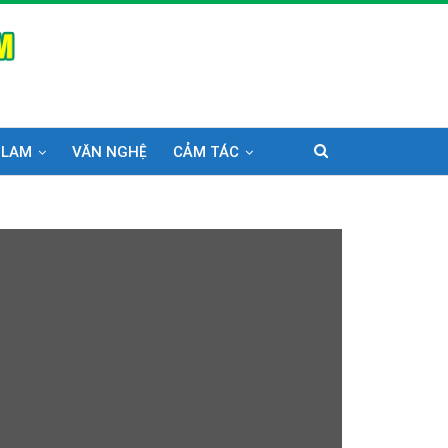
 LAM
VĂN NGHỆ
CẢM TÁC