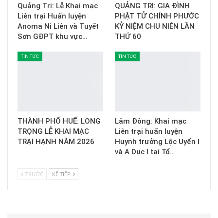
Quảng Trị: Lễ Khai mạc
QUẢNG TRỊ: GIA ĐÌNH
Liên trại Huấn luyện
PHẬT TỬ CHÍNH PHƯỚC
Anoma Ni Liên và Tuyết
KỶ NIỆM CHU NIÊN LẦN
Sơn GĐPT khu vực…
THỨ 60
TIN TỨC
TIN TỨC
THÀNH PHỐ HUẾ: LONG
Lâm Đồng: Khai mạc
TRỌNG LỄ KHAI MẠC
Liên trại huấn luyện
TRẠI HẠNH NĂM 2026
Huynh trưởng Lộc Uyển I
và A Dục I tại Tổ…
TRƯỚC
KẾ TIẾP