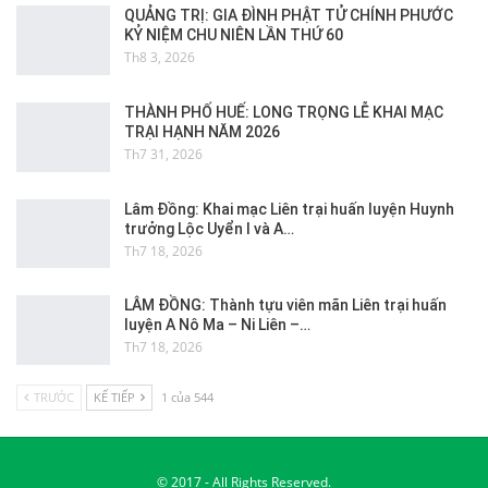
QUẢNG TRỊ: GIA ĐÌNH PHẬT TỬ CHÍNH PHƯỚC
KỶ NIỆM CHU NIÊN LẦN THỨ 60
Th8 3, 2026
THÀNH PHỐ HUẾ: LONG TRỌNG LỄ KHAI MẠC
TRẠI HẠNH NĂM 2026
Th7 31, 2026
Lâm Đồng: Khai mạc Liên trại huấn luyện Huynh
trưởng Lộc Uyển I và A…
Th7 18, 2026
LÂM ĐỒNG: Thành tựu viên mãn Liên trại huấn
luyện A Nô Ma – Ni Liên –…
Th7 18, 2026
TRƯỚC
KẾ TIẾP
1 của 544
© 2017 - All Rights Reserved.