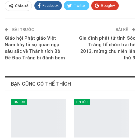
Chia sẻ
Facebook
Twitter
Google+
ReddIt
WhatsApp
Pinterest
BÀI TRƯỚC
E-mail
BÀI KẾ
Giáo hội Phật giáo Việt
Gia đình phật tử tỉnh Sóc
Nam bày tỏ sự quan ngại
Trăng tổ chức trại hè
sâu sắc về Thánh tích Bồ
2013, mừng chu niên lần
Đề Đạo Tràng bị đánh bom
thứ 9
BẠN CŨNG CÓ THỂ THÍCH
TIN TỨC
TIN TỨC