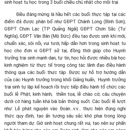
sinh hoạt tu học trong 3 buổi chiều chủ nhật cho mỗi trại.
Điều đáng mừng là hầu hết các buổi thực tập tại các
điểm đã được phân bổ như GĐPT Chánh Long (Bình Sơn);
GĐPT Chơn Lạc (TP Quảng Ngãi) GĐPT Chơn Sắc (Tư
Nghĩa); GĐPT Văn Bân (Mộ Đức) đều tạo được sinh khí mới,
chuẩn xác, sôi nỗi, vui tươi, hấp dẫn hơn trong sinh hoạt tu
học cho đơn vị GĐPT sở tại, đồng thời giúp cho Huynh
trưởng trại sinh mạnh dạn, tự tin, học hỏi được nhiều bài học
kinh nghiệm từ thực tế trong công tác lãnh đạo điều hành
thông qua các buổi thực tập. Được sự hỗ trợ hướng dẫn
của các Huynh trưởng trong khối Giảng huấn, Huynh trưởng
trại sinh tự lập kế hoạch rồi trực tiếp điều hành tổ chức các
buổi lễ Phật; kinh hành; thiền tọa; lễ chào cờ; câu chuyện
dưới cờ hàng tuần khá bài bản thông suốt. Các buổi lễ lượt
như: Lễ phát nguyện vào Đoàn…v.v… thực hiện đúng nghi
thức quy định, tạo ấn tượng sâu sắc khó phai trong lòng
người tham dự. Giờ sinh hoạt chung rất vui, tạo nên sự phấn