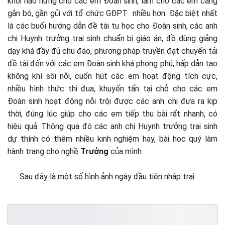
khởi hào hứng cho các em Đoàn sinh, làm cho các em càng
gắn bó, gần gủi với tổ chức GĐPT nhiều hơn. Đặc biệt nhất
là các buổi hướng dẫn đề tài tu học cho Đoàn sinh, các anh
chị Huynh trưởng trại sinh chuẩn bị giáo án, đồ dùng giảng
dạy khá đầy đủ chu đáo, phương pháp truyền đạt chuyển tải
đề tài đến với các em Đoàn sinh khá phong phú, hấp dẫn tạo
không khí sôi nỗi, cuốn hút các em hoạt động tích cực,
nhiều hình thức thi đua, khuyến tấn tại chỗ cho các em
Đoàn sinh hoạt động nỗi trội được các anh chị đưa ra kịp
thời, đúng lúc giúp cho các em tiếp thu bài rất nhanh, có
hiệu quả. Thông qua đó các anh chị Huynh trưởng trại sinh
dự thính có thêm nhiều kinh nghiệm hay, bài học quý làm
hành trang cho nghề
Trưởng
của mình.
Sau đây là một số hình ảnh ngày đầu tiên nhập trại: