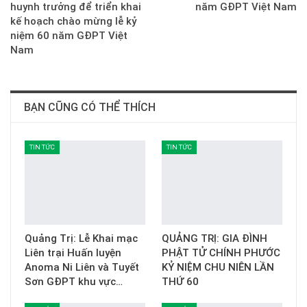
huynh trưởng để triển khai
năm GĐPT Việt Nam
kế hoạch chào mừng lễ kỷ
niệm 60 năm GĐPT Việt
Nam
BẠN CŨNG CÓ THỂ THÍCH
TIN TỨC
TIN TỨC
Quảng Trị: Lễ Khai mạc
QUẢNG TRỊ: GIA ĐÌNH
Liên trại Huấn luyện
PHẬT TỬ CHÍNH PHƯỚC
Anoma Ni Liên và Tuyết
KỶ NIỆM CHU NIÊN LẦN
Sơn GĐPT khu vực…
THỨ 60