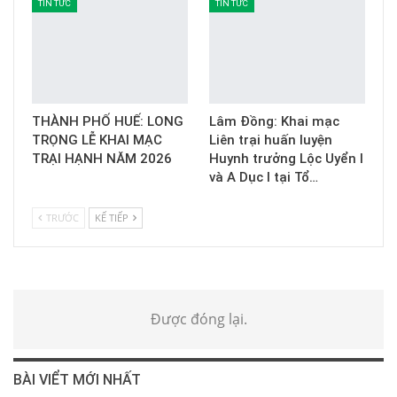
TIN TỨC
TIN TỨC
THÀNH PHỐ HUẾ: LONG
Lâm Đồng: Khai mạc
TRỌNG LỄ KHAI MẠC
Liên trại huấn luyện
TRẠI HẠNH NĂM 2026
Huynh trưởng Lộc Uyển I
và A Dục I tại Tổ…
TRƯỚC
KẾ TIẾP
Được đóng lại.
BÀI VIỂT MỚI NHẤT