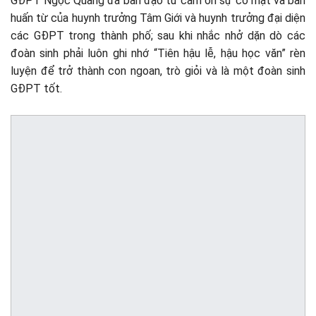
GĐPT Ngọc Quảng đã ban đạo từ cảm ơn sự có mặt và ban
huấn từ của huynh trưởng Tâm Giới và huynh trưởng đại diện
các GĐPT trong thành phố; sau khi nhắc nhở dặn dò các
đoàn sinh phải luôn ghi nhớ “Tiên hậu lễ, hậu học văn” rèn
luyện để trở thành con ngoan, trò giỏi và là một đoàn sinh
GĐPT tốt.