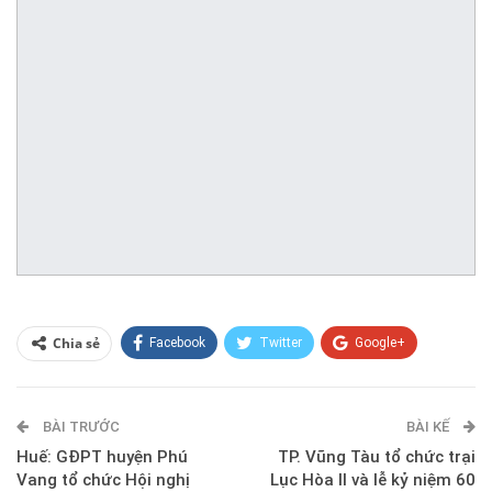
Chia sẻ
Facebook
Twitter
Google+
ReddIt
WhatsApp
Pinterest
BÀI TRƯỚC
E-mail
BÀI KẾ
Huế: GĐPT huyện Phú
TP. Vũng Tàu tổ chức trại
Vang tổ chức Hội nghị
Lục Hòa II và lễ kỷ niệm 60