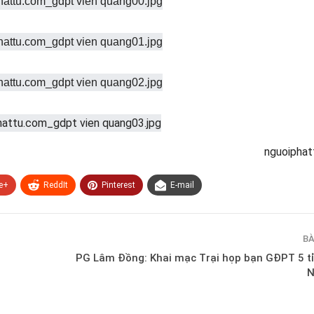
nguoiphat
e+
ReddIt
Pinterest
E-mail
BÀ
PG Lâm Đồng: Khai mạc Trại họp bạn GĐPT 5 t
N