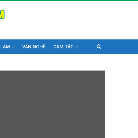
 LAM
VĂN NGHỆ
CẢM TÁC