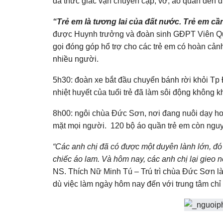
đã thức giấc vận chuyển cặp, vở, áo quần đến đ
“Trẻ em là tương lai của đất nước. Trẻ em c
được Huynh trưởng và đoàn sinh GĐPT Viên Qua
gọi đóng góp hổ trợ cho các trẻ em có hoàn cản
nhiều người.
5h30: đoàn xe bắt đầu chuyển bánh rời khỏi T
nhiệt huyết của tuổi trẻ đã làm sôi động không 
8h00: ngôi chùa Đức Sơn, nơi đang nuôi dạy hơn
mặt mọi người. 120 bộ áo quần trẻ em còn nguy
“Các anh chị đã có được một duyên lành lớn, đó
chiếc áo lam. Và hôm nay, các anh chị lại gieo
NS. Thích Nữ Minh Tú – Trú trì chùa Đức Sơn là 
dù việc làm ngày hôm nay đến với trung tâm chỉ 