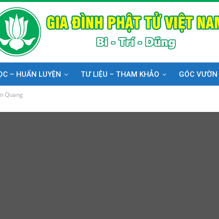
ỌC – HUẤN LUYỆN
TƯ LIỆU – THAM KHẢO
GÓC VƯỜN
ên Quang