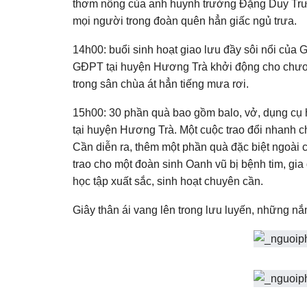
thơm nồng của anh huynh trưởng Đặng Duy Tr
mọi người trong đoàn quên hẳn giấc ngủ trưa.
14h00: buổi sinh hoạt giao lưu đầy sôi nổi c
GĐPT tại huyện Hương Trà khởi động cho chươn
trong sân chùa át hẳn tiếng mưa rơi.
15h00: 30 phần quà bao gồm balo, vở, dụng cụ
tại huyện Hương Trà. Một cuộc trao đổi nhanh
Cần diễn ra, thêm một phần quà đặc biệt ngoài
trao cho một đoàn sinh Oanh vũ bị bệnh tim, g
học tập xuất sắc, sinh hoạt chuyên cần.
Giây thân ái vang lên trong lưu luyến, những nắ