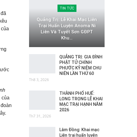
TIN TỨC
 đã
Quảng Trị: Lễ Khai Mạc Liên
kêu
Trại Huấn Luyện Anoma Ni
 của
Liên Và Tuyết Sơn GĐPT
Khu…
ưng
QUẢNG TRỊ: GIA ĐÌNH
PHẬT TỬ CHÍNH
PHƯỚC KỶ NIỆM CHU
trước
NIÊN LẦN THỨ 60
Th8 3, 2026
ình
THÀNH PHỐ HUẾ:
i của
LONG TRỌNG LỄ KHAI
MẠC TRẠI HẠNH NĂM
g đoàn
2026
ây.
Th7 31, 2026
Lâm Đồng: Khai mạc
Liên trại huấn luyện