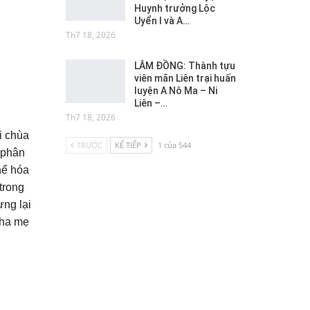
Huynh trưởng Lộc
Uyển I và A…
Th7 18, 2026
LÂM ĐỒNG: Thành tựu
viên mãn Liên trại huấn
luyện A Nô Ma – Ni
Liên –…
Th7 18, 2026
i chùa
TRƯỚC
KẾ TIẾP
1 của 544
 phân
hể hóa
trong
ng lại
cha mẹ