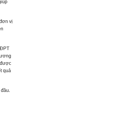
giúp
đơn vị
ên
 GĐPT
Hương
ã được
t quả
 đầu.