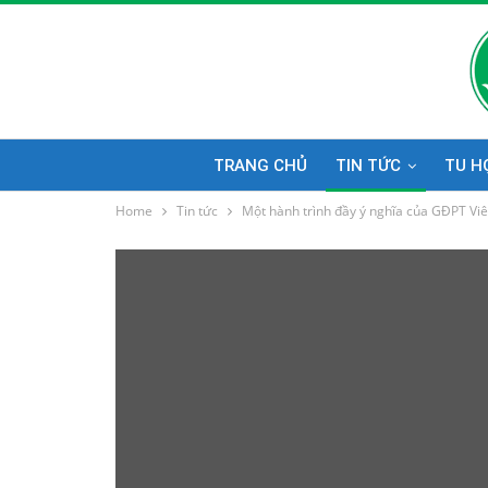
TRANG CHỦ
TIN TỨC
TU H
Home
Tin tức
Một hành trình đầy ý nghĩa của GĐPT Vi