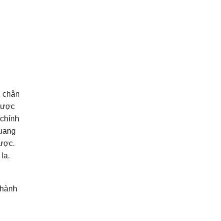
c chân
được
 chính
Quang
được.
la.
 hành