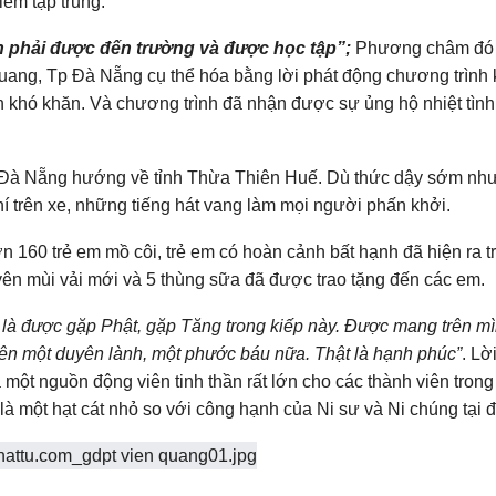
iểm tập trung.
ần phải được đến trường và được học tập”;
Phương châm đó
ng, Tp Đà Nẵng cụ thể hóa bằng lời phát động chương trình 
h khó khăn. Và chương trình đã nhận được sự ủng hộ nhiệt tình
p Đà Nẵng hướng về tỉnh Thừa Thiên Huế. Dù thức dậy sớm nh
khí trên xe, những tiếng hát vang làm mọi người phấn khởi.
 160 trẻ em mồ côi, trẻ em có hoàn cảnh bất hạnh đã hiện ra 
ên mùi vải mới và 5 thùng sữa đã được trao tặng đến các em.
 là được gặp Phật, gặp Tăng trong kiếp này. Được mang trên m
 nên một duyên lành, một phước báu nữa. Thật là hạnh phúc”
. Lờ
một nguồn động viên tinh thần rất lớn cho các thành viên tron
là một hạt cát nhỏ so với công hạnh của Ni sư và Ni chúng tại đ