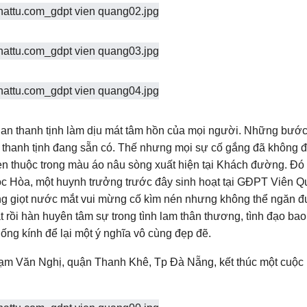
ian thanh tịnh làm dịu mát tâm hồn của mọi người. Những bướ
thanh tịnh đang sẵn có. Thế nhưng mọi sự cố gắng đã không 
uen thuộc trong màu áo nâu sòng xuất hiện tại Khách đường. Đó
 Hòa, một huynh trưởng trước đây sinh hoạt tại GĐPT Viên 
hững giọt nước mắt vui mừng cố kìm nén nhưng không thể ngăn 
 rồi hàn huyên tâm sự trong tình lam thân thương, tình đạo bao 
ống kính để lại một ý nghĩa vô cùng đẹp đẽ.
hạm Văn Nghị, quận Thanh Khê, Tp Đà Nẵng, kết thúc một cuộc