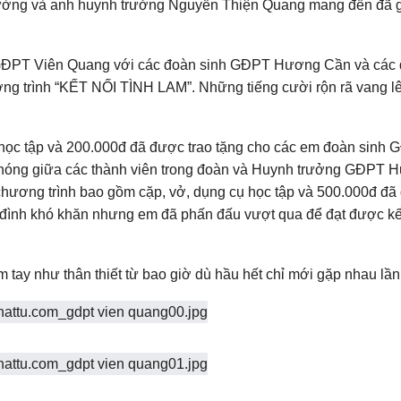
ường và anh huynh trưởng Nguyễn Thiện Quang mang đến đã 
ủa GĐPT Viên Quang với các đoàn sinh GĐPT Hương Cần và các 
g trình “KẾT NỐI TÌNH LAM”. Những tiếng cười rộn rã vang l
 học tập và 200.000đ đã được trao tặng cho các em đoàn sinh
 chóng giữa các thành viên trong đoàn và Huynh trưởng GĐPT 
 chương trình bao gồm cặp, vở, dụng cụ học tập và 500.000đ đ
ia đình khó khăn nhưng em đã phấn đấu vượt qua để đạt được kế
m tay như thân thiết từ bao giờ dù hầu hết chỉ mới gặp nhau lần