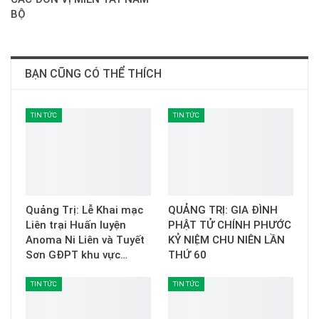
BỘ
BẠN CŨNG CÓ THỂ THÍCH
TIN TỨC
TIN TỨC
Quảng Trị: Lễ Khai mạc
QUẢNG TRỊ: GIA ĐÌNH
Liên trại Huấn luyện
PHẬT TỬ CHÍNH PHƯỚC
Anoma Ni Liên và Tuyết
KỶ NIỆM CHU NIÊN LẦN
Sơn GĐPT khu vực…
THỨ 60
TIN TỨC
TIN TỨC