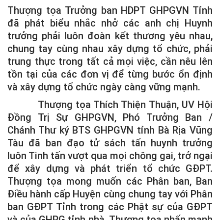
Thượng tọa Trưởng ban HDPT GHPGVN Tỉnh
đã phát biểu nhắc nhở các anh chị Huynh
trưởng phải luôn đoàn kết thương yêu nhau,
chung tay cùng nhau xây dựng tổ chức, phải
trung thực trong tất cả mọi việc, cần nêu lên
tồn tại của các đơn vị để từng bước ổn định
và xây dựng tổ chức ngày càng vững mạnh.
Thượng tọa Thích Thiện Thuận, UV Hội
Đồng Trị Sự GHPGVN, Phó Trưởng Ban /
Chánh Thư ký BTS GHPGVN tỉnh Bà Rịa Vũng
Tàu đã ban đạo tử sách tấn huynh trưởng
luôn Tinh tấn vượt qua mọi chông gai, trở ngại
để xây dựng và phát triển tổ chức GĐPT.
Thượng tọa mong muốn các Phân ban, Ban
Điều hành cấp Huyện cùng chung tay với Phân
ban GĐPT Tỉnh trong các Phật sự của GĐPT
và của GHPG tỉnh nhà. Thượng tọa nhấn mạnh