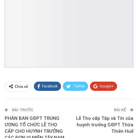
Chia sẻ
Facebook
Twitter
Google+
ReddIt
WhatsApp
Pinterest
BÀI TRƯỚC
E-mail
BÀI KẾ
PHÂN BAN GĐPT TRUNG
Lễ Thọ cấp Tập và Tín của
ƯƠNG TỔ CHỨC LỄ THỌ
huynh trưởng GĐPT Thừa
CẤP CHO HUYNH TRƯỞNG
Thiên Huế
CÁC ĐƠN VỊ MIỀN TÂY NAM