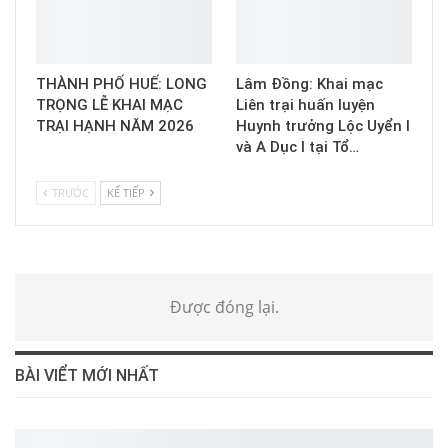
THÀNH PHỐ HUẾ: LONG
Lâm Đồng: Khai mạc
TRỌNG LỄ KHAI MẠC
Liên trại huấn luyện
TRẠI HẠNH NĂM 2026
Huynh trưởng Lộc Uyển I
và A Dục I tại Tổ…
TRƯỚC
KẾ TIẾP
Được đóng lại.
BÀI VIỂT MỚI NHẤT