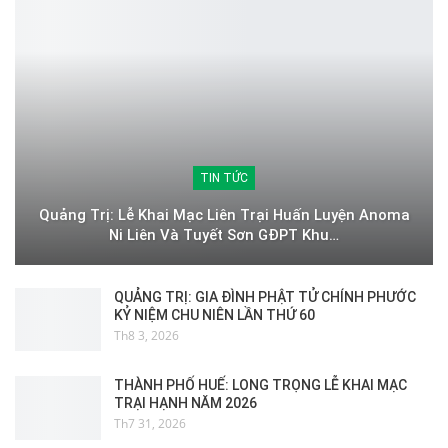
TIN TỨC
Quảng Trị: Lễ Khai Mạc Liên Trại Huấn Luyện Anoma
Ni Liên Và Tuyết Sơn GĐPT Khu…
QUẢNG TRỊ: GIA ĐÌNH PHẬT TỬ CHÍNH PHƯỚC
KỶ NIỆM CHU NIÊN LẦN THỨ 60
Th8 3, 2026
THÀNH PHỐ HUẾ: LONG TRỌNG LỄ KHAI MẠC
TRẠI HẠNH NĂM 2026
Th7 31, 2026