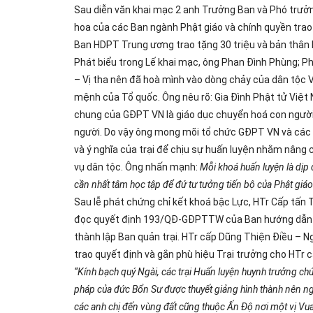
Sau diễn văn khai mạc 2 anh Trưởng Ban và Phó trư
hoa của các Ban ngành Phật giáo và chính quyền trao
Ban HDPT Trung ương trao tặng 30 triệu và bản thân 
Phát biểu trong Lế khai mạc, ông Phan Đình Phùng; Ph
– Vị tha nên đã hoà mình vào dòng chảy của dân tộc 
mệnh của Tổ quốc. Ông nêu rõ: Gia Đình Phật tử Việt 
chung của GĐPT VN là giáo dục chuyển hoá con người
người. Do vậy ông mong mõi tổ chức GĐPT VN và các 
và ý nghĩa của trại để chịu sự huấn luyện nhằm nâng 
vụ dân tộc. Ông nhấn mạnh:
Mỗi khoá huấn luyện là dịp
cần nhất tâm học tập để đứ tư tưởng tiến bộ của Phật giá
Sau lễ phát chứng chỉ kết khoá bậc Lực, HTr Cấp tấn
đọc quyết định 193/QĐ-GĐPTTW của Ban hướng dẫn Ph
thành lập Ban quản trại. HTr cấp Dũng Thiện Điều – 
trao quyết định và gắn phù hiệu Trại trưởng cho HT
“Kính bạch quý Ngài, các trại Huấn luyện huynh trưởng ch
pháp của đức Bổn Sư được thuyết giảng hình thành nên ng
các anh chị đến vùng đất cũng thuộc Ấn Độ nơi một vị V