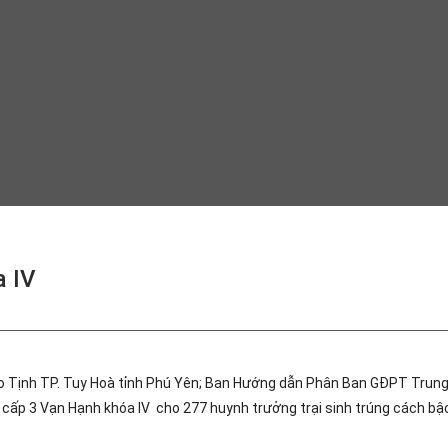
a IV
o Tịnh TP. Tuy Hoà tỉnh Phú Yên; Ban Hướng dẫn Phân Ban GĐPT Trun
 cấp 3 Vạn Hạnh khóa IV cho 277 huynh trưởng trại sinh trúng cách bậc