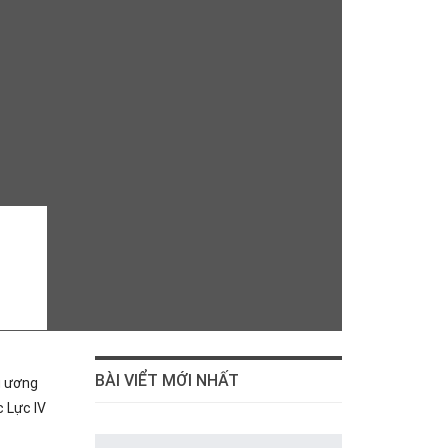
BÀI VIỂT MỚI NHẤT
g ương
 Lực IV