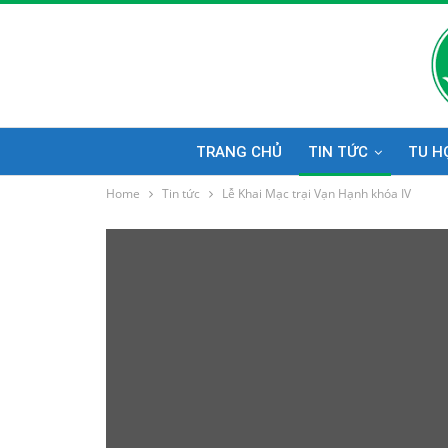
TRANG CHỦ
TIN TỨC
TU H
Home
Tin tức
Lễ Khai Mạc trại Vạn Hạnh khóa IV