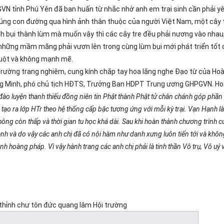
VN tỉnh Phú Yên đã ban huấn từ nhắc nhở anh em trại sinh cần phải y
úng con đường qua hình ảnh thân thuộc của người Việt Nam, một cây 
nh bụi thành lùm mà muốn vậy thì các cây tre đều phải nương vào nhau
hững mầm măng phải vươn lên trong cùng lùm bụi mới phát triển tốt
o uột và không mạnh mẽ.
trường trang nghiêm, cung kính chắp tay hoa lắng nghe Đạo từ của Ho
ng Minh, phó chủ tịch HĐTS, Trưởng Ban HDPT Trung ương GHPGVN. H
đào luyện thanh thiếu đồng niên tin Phật thành Phật tử chân chánh góp phầ
ạo ra lớp HTr theo hệ thống cấp bậc tương ứng với mỗi kỳ trại. Vạn Hạnh là 
không còn thấp và thời gian tu học khá dài. Sau khi hoàn thành chương trình 
ành và do vậy các anh chị đã có nội hàm như danh xưng luôn tiến tới và khô
 hoàng pháp. Vì vậy hành trang các anh chị phải là tinh thần Vô trụ, Vô uý 
thỉnh chư tôn đức quang lâm Hội trường