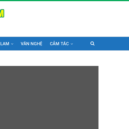
 LAM
VĂN NGHỆ
CẢM TÁC