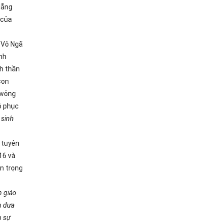
lẵng
 của
– Vô Ngã
nh
nh thần
con
uwỏng
ó phục
 sinh
 tuyên
16 và
n trọng
n giáo
n đưa
n sự