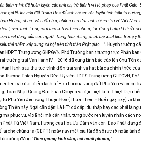
bản thân mình để huấn luyện các anh chị trở thành vị Hộ pháp của Phật Giáo.
ọc giả lỗi lạc của đất Trung Hoa để anh chị em rèn luyện tinh thần tự cường,
 đường Hoàng pháp. Và cuối cùng chúng con đưa anh chị em trở về Việt Nam
 hoạt, siêu thức trong một tâm linh và biến những tác động hưng khởi ở nội t
quan thiết dụng của con người. Dung hoà những phức tạp xuất hiện trong ý t
êu thể nhằm xây dựng xã hội trên tinh thần Phật giáo….”.
Huynh trưởng cấ
Ban HDPT Trung ương GHPGVN, Phó Trưởng ban thường trực Phân ban 
rại trưởng trại Vạn Hạnh IV – 2016 đã cung kính báo cáo lên Chư Tôn đ
Vạn Hạnh sau thủ tục trình diện trại sinh và hát bài ca chính thức của 
 Hoà thượng Thích Nguyên Đức, Uỷ viên HĐTS Trung ương GHPGVN, Phó
êu lên các đặc điểm kinh tế – xã hội của vùng đất Phú Yên và công t
ng, Toàn Nhật Quang Đài, Pháp Chuyên và đặc biệt là tổ Thiệt Diệu Liễ
tiếng từ Phú Yên đến vùng Thuận Hoá (Thừa Thiên – Huế ngày nay) và khá
ng Thiền này. Ngài căn dặn: Là HTr có cấp, dù thấp hay cao phải là ng
 mà phục vụ, vì xã hội mà dấn thân, từng bước rèn luyện nhân cách no
ình Phật Tử Việt Nam. Hương của Hoa Ưu Đàm vẫn còn. Đạo Phật đang
ể lại cho chúng ta (GĐPT) ngày nay một gia tài đồ sộ rực rỡ ngập ánh 
ế thừa xứng đáng
“Theo gương lành sáng soi mười phương”
.