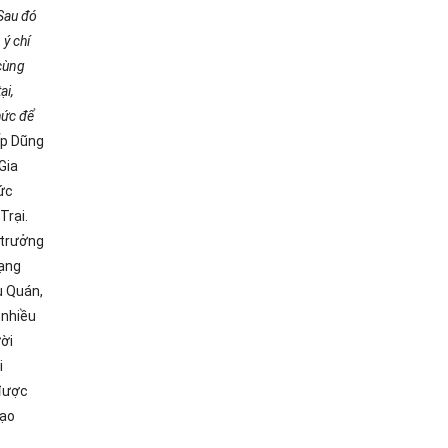
 Sau đó
 ý chí
 cùng
ại,
hức để
p Dũng
Gia
ức
Trại.
 trưởng
rạng
u Quán,
 nhiều
ười
i
 được
đạo