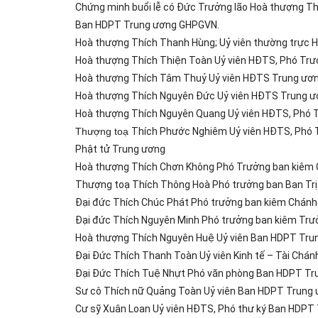
Chứng minh buổi lễ có Đức Trưởng lão Hoà thượng Th
Ban HDPT Trung ương GHPGVN.
Hoà thượng Thích Thanh Hùng; Uỷ viên thường trực
Hoà thượng Thích Thiện Toàn Uỷ viên HĐTS, Phó Tr
Hoà thượng Thích Tâm Thuỷ Uỷ viên HĐTS Trung ươn
Hoà thượng Thích Nguyên Đức Uỷ viên HĐTS Trung ươ
Hoà thượng Thích Nguyên Quang Uỷ viên HĐTS, Phó
Thượng toạ
Thích Phước Nghiêm Uỷ viên HĐTS, Phó 
Phật tử Trung ương
Hoà thượng Thích Chơn Không Phó Trưởng ban kiêm
Thượng toạ Thích Thông Hoà Phó trưởng ban Ban Trị 
Đại đức Thích Chúc Phát Phó trưởng ban kiêm Chánh 
Đại đức Thích Nguyên Minh Phó trưởng ban kiêm Trư
Hoà thượng Thích Nguyên Huệ Uỷ viên Ban HDPT Trun
Đại Đức Thích Thanh Toàn Uỷ viên Kinh tế – Tài Chá
Đại Đức Thích Tuệ Nhựt Phó văn phòng Ban HDPT Tr
Sư cô Thích nữ Quảng Toàn Uỷ viên Ban HDPT Trung 
Cư sỹ Xuân Loan Uỷ viên HĐTS, Phó thư ký Ban HDP