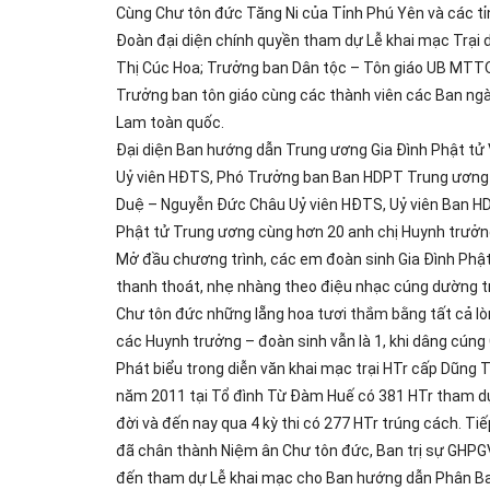
Cùng Chư tôn đức Tăng Ni của Tỉnh Phú Yên và các tỉn
Đoàn đại diện chính quyền tham dự Lễ khai mạc Trại
Thị Cúc Hoa; Trưởng ban Dân tộc – Tôn giáo UB MTTQ
Trưởng ban tôn giáo cùng các thành viên các Ban ngà
Lam toàn quốc.
Đại diện Ban hướng dẫn Trung ương Gia Đình Phật tử
Uỷ viên HĐTS, Phó Trưởng ban Ban HDPT Trung ương
Duệ – Nguyễn Đức Châu Uỷ viên HĐTS, Uỷ viên Ban H
Phật tử Trung ương cùng hơn 20 anh chị Huynh trưởng 
Mở đầu chương trình, các em đoàn sinh Gia Đình Phật
thanh thoát, nhẹ nhàng theo điệu nhạc cúng dường tro
Chư tôn đức những lẵng hoa tươi thắm bằng tất cả lòn
các Huynh trưởng – đoàn sinh vẫn là 1, khi dâng cúng
Phát biểu trong diễn văn khai mạc trại HTr cấp Dũng 
năm 2011 tại Tổ đình Từ Đàm Huế có 381 HTr tham dự 
đời và đến nay qua 4 kỳ thi có 277 HTr trúng cách. Ti
đã chân thành Niệm ân Chư tôn đức, Ban trị sự GHPGV
đến tham dự Lễ khai mạc cho Ban hướng dẫn Phân Ban