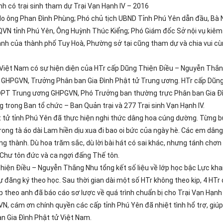
h có trại sinh tham dự Trại Vạn Hạnh IV – 2016
 do ông Phan Đình Phùng; Phó chủ tịch UBND Tỉnh Phú Yên dẫn đầu, Bà
VN tỉnh Phú Yên, Ông Huỳnh Thúc Kiểng; Phó Giám đốc Sở nội vụ kiêm
nh của thành phố Tuy Hoà, Phường sở tại cũng tham dự và chia vui cù
 Việt Nam có sự hiện diện của HTr cấp Dũng Thiện Điều – Nguyễn Thắ
 GHPGVN, Trưởng Phân ban Gia Đình Phật tử Trung ương. HTr cấp Dũ
DPT Trung ương GHPGVN, Phó Trưởng ban thường trực Phân ban Gia Đ
trong Ban tổ chức – Ban Quản trại và 277 Trại sinh Vạn Hạnh IV.
 tử tỉnh Phú Yên đã thực hiện nghi thức dâng hoa cúng dường. Từng b
ng tà áo dài Lam hiền dịu xua đi bao oi bức của ngày hè. Các em dâng
g thành. Dù hoa trăm sắc, dù lời bài hát có sai khác, nhưng tánh chơn
 Chư tôn đức và ca ngợi đấng Thế tôn.
Thiện Điều – Nguyễn Thắng Nhu tổng kết số liệu về lớp học bậc Lực kha
đăng ký theo học. Sau thời gian dài một số HTr không theo kịp, 4 HTr
ếp theo anh đã báo cáo sơ lược về quá trình chuẩn bị cho Trại Vạn Hạnh 
N, cám ơn chính quyền các cấp tỉnh Phú Yên đã nhiệt tình hổ trợ, giúp
 Gia Đình Phật tử Việt Nam.