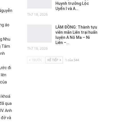
Huynh trưởng Lộc
Uyển I và A…
 Nguyễn
Th7 18, 2026
ng áo
LÂM ĐỒNG: Thành tựu
viên mãn Liên trại huấn
luyện A Nô Ma – Ni
ng Nhu
Liên –…
ng Tâm
Th7 18, 2026
ình
TRƯỚC
KẾ TIẾP
1 của 544
ước đi
 lên
 của
i khoá
 đã qua
IV. Anh
 đở và