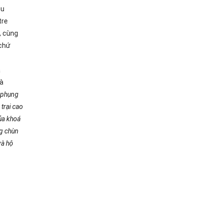
êu
tre
, cùng
 chứ
à
oà
n phụng
trại cao
của khoá
ng chùn
và hộ