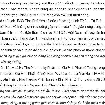
ởng ban thường trực đã thay mặt Ban hướng dẫn Trung ương đón nhận 
 tặng. Toàn thể trại sinh vô cùng xúc động khi nhận được sự quan tâm
Hoà thượng Thích Nguyên Đức tặng cho trại 120 triệu đồng.
ó chủ tịch UBND Tỉnh Phú Yên đã đúc kết về đặc tính Từ Bi – Trí Tuệ 
Việt Nam và khẳng định sự đóng góp to lớn của Phật giáo trong dòng si
Nam là hình thức đặc thù mà chỉ có Phật Giáo Việt Nam mới có, nên ti
. Đánh thức những đức tính và phẩm hạnh tốt đẹp tiềm ẩn trong mỗi 
HTr được huấn luyện trong trại Vạn Hạnh IV này cần thấm nhuần tư t
cao trình độ và đức độ để phục vụ tổ chức và đạo pháp và thông qua đ
 để chúng ta gặp gỡ, chia sẽ, động viên cùng nhau tiến bộ nên mong các Trại
o vào cuộc sống.
 Tâm Lập – Lê Hà Thọ Phó thư ký Phân ban Gia Đình Phật tử Trung ương
ân ban Gia Đình Phật tử Việt Nam V/v tổ chức trại Vạn Hạnh IV – 20
Nguyễn Thắng Nhu Trưởng Phân ban Gia Đình Phật tử Trung ương đã trâ
r cấp Dũng Tâm Duệ – Nguyễn Đức Châu để làm nhiệm vụ.
úng con, khởi đầu từ vườn Nai đất Ấn Độ hơn 2500 năm trước nơi lần đầu tiê
ôi Tam Bảo, đặt niềm tin cho quý anh chị vào Phật pháp. Tiếp đến chúng co
ua dừng vó ngựa, buông gươm giữa chiến trường Kalinga tàn khốc, nhận châ