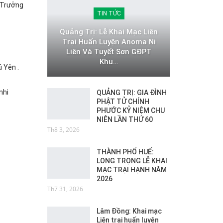
 Trưởng
TIN TỨC
Quảng Trị: Lễ Khai Mạc Liên
Trại Huấn Luyện Anoma Ni
Liên Và Tuyết Sơn GĐPT
Khu…
 Yên .
nhi
QUẢNG TRỊ: GIA ĐÌNH
PHẬT TỬ CHÍNH
PHƯỚC KỶ NIỆM CHU
NIÊN LẦN THỨ 60
Th8 3, 2026
THÀNH PHỐ HUẾ:
LONG TRỌNG LỄ KHAI
MẠC TRẠI HẠNH NĂM
2026
Th7 31, 2026
Lâm Đồng: Khai mạc
Liên trại huấn luyện