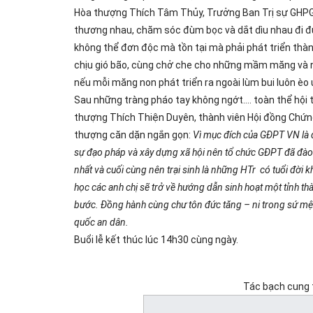
Hòa thượng Thích Tâm Thủy,
Trưởng Ban Trị sự GHPG
thương nhau, chăm sóc đùm bọc và dắt dìu nhau đi đ
không thể đơn độc mà tồn tại mà phải phát triển thà
chịu gió bão, cùng chở che cho những mầm măng và n
nếu mỗi măng non phát triển ra ngoài lùm bui luôn è
Sau những tràng pháo tay không ngớt…. toàn thể hội 
thượng Thích Thiện Duyên, thành viên Hội đồng Chứ
thượng căn dặn ngắn gọn:
Vì mục đích của GĐPT VN là 
sự đạo pháp và xây dựng xã hội nên tổ chức GĐPT đã đào t
nhất và cuối cùng nên trại sinh là những HTr có tuổi đời 
học các anh chị sẽ trở về hướng dẫn sinh hoạt một tỉnh th
bước. Đồng hành cùng chư tôn đức tăng – ni trong sứ mệnh
quốc an dân.
Buổi lễ kết thúc lúc 14h30 cùng ngày.
Tác bạch cung 