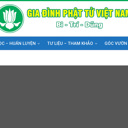
ỌC – HUẤN LUYỆN
TƯ LIỆU – THAM KHẢO
GÓC VƯỜN