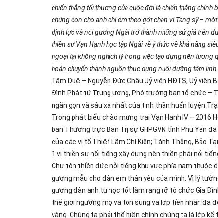
chiến thắng tối thượng của cuộc đời là chiến thắng chính 
chúng con cho anh chị em theo gót chân vị Tăng sỹ – một h
định lực và noi gương Ngài trở thành những sứ giả trên
thiền sư Vạn Hạnh học tập Ngài về ý thức về khả năng siêu
ngoại tại không nghịch lý trong việc tạo dựng nên tương 
hoán chuyển thành nguồn thực dụng nuôi dưỡng tâm linh si
Tâm Duệ – Nguyễn Đức Châu Uỷ viên HĐTS, Uỷ viên 
Đình Phật tử Trung ương, Phó trưởng ban tổ chức – T
ngắn gọn và sâu xa nhất của tinh thần huấn luyện Trại 
Trong phát biểu chào mừng trại Vạn Hạnh IV – 2016
ban Thường trực Ban Trị sự GHPGVN tỉnh Phú Yên đã n
của các vị tổ Thiệt Lãm Chí Kiên; Tánh Thông, Bảo Tạ
1 vị thiền sư nổi tiếng xây dựng nên thiền phái nổi 
Chư tôn thiền đức nỗi tiếng khu vực phía nam thuộc dò
gương mẫu cho đàn em thân yêu của mình. Vì lý tưởng
gương đàn anh tu học tốt làm rạng rỡ tỏ chức Gia Đ
thế giới ngưỡng mộ và tôn sùng và lớp tiền nhân đã đ
vàng. Chúng ta phải thể hiện chính chúng ta là lớp k