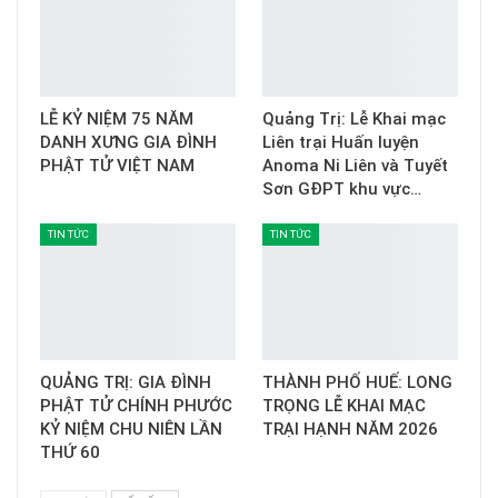
LỄ KỶ NIỆM 75 NĂM
Quảng Trị: Lễ Khai mạc
DANH XƯNG GIA ĐÌNH
Liên trại Huấn luyện
PHẬT TỬ VIỆT NAM
Anoma Ni Liên và Tuyết
Sơn GĐPT khu vực…
TIN TỨC
TIN TỨC
QUẢNG TRỊ: GIA ĐÌNH
THÀNH PHỐ HUẾ: LONG
PHẬT TỬ CHÍNH PHƯỚC
TRỌNG LỄ KHAI MẠC
KỶ NIỆM CHU NIÊN LẦN
TRẠI HẠNH NĂM 2026
THỨ 60