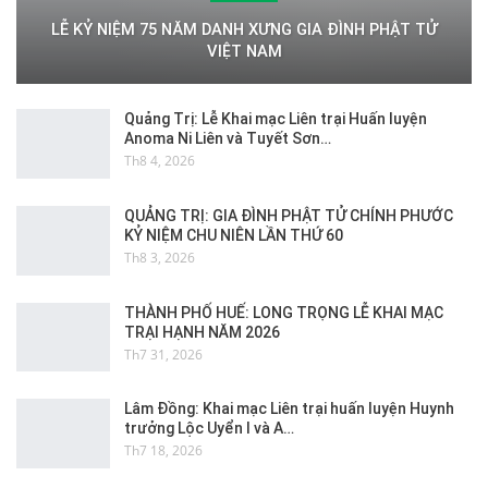
LỄ KỶ NIỆM 75 NĂM DANH XƯNG GIA ĐÌNH PHẬT TỬ
VIỆT NAM
Quảng Trị: Lễ Khai mạc Liên trại Huấn luyện
Anoma Ni Liên và Tuyết Sơn…
Th8 4, 2026
QUẢNG TRỊ: GIA ĐÌNH PHẬT TỬ CHÍNH PHƯỚC
KỶ NIỆM CHU NIÊN LẦN THỨ 60
Th8 3, 2026
THÀNH PHỐ HUẾ: LONG TRỌNG LỄ KHAI MẠC
TRẠI HẠNH NĂM 2026
Th7 31, 2026
Lâm Đồng: Khai mạc Liên trại huấn luyện Huynh
trưởng Lộc Uyển I và A…
Th7 18, 2026