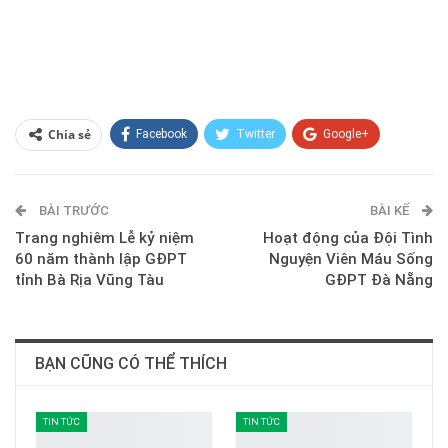
Chia sẻ
Facebook
Twitter
Google+
ReddIt
WhatsApp
Pinterest
BÀI TRƯỚC
E-mail
BÀI KẾ
Trang nghiêm Lễ kỷ niệm
Hoạt động của Đội Tình
60 năm thành lập GĐPT
Nguyện Viên Máu Sống
tỉnh Bà Rịa Vũng Tàu
GĐPT Đà Nẵng
BẠN CŨNG CÓ THỂ THÍCH
TIN TỨC
TIN TỨC