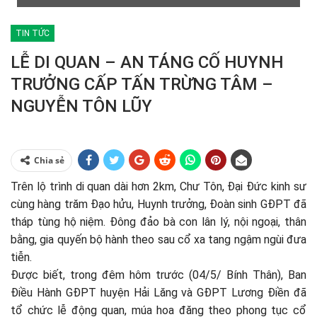
TIN TỨC
LỄ DI QUAN – AN TÁNG CỐ HUYNH
TRƯỞNG CẤP TẤN TRỪNG TÂM –
NGUYỄN TÔN LŨY
Chia sẻ
Trên lộ trình di quan dài hơn 2km, Chư Tôn, Đại Đức kinh sư
cùng hàng trăm Đạo hửu, Huynh trưởng, Đoàn sinh GĐPT đã
tháp tùng hộ niệm. Đông đảo bà con lân lý, nội ngoại, thân
bằng, gia quyến bộ hành theo sau cổ xa tang ngậm ngùi đưa
tiễn.
Được biết, trong đêm hôm trước (04/5/ Bính Thân), Ban
Điều Hành GĐPT huyện Hải Lăng và GĐPT Lương Điền đã
tổ chức lễ động quan, múa hoa đăng theo phong tục cổ