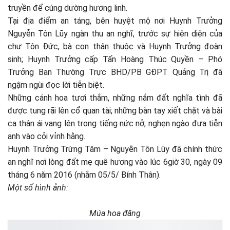
truyền để cúng dường hương linh.
Tại địa điểm an táng, bên huyệt mộ nơi Huynh Trưởng
Nguyễn Tôn Lũy ngàn thu an nghĩ, trước sự hiện diện của
chư Tôn Đức, bà con thân thuộc và Huynh Trưởng đoàn
sinh; Huynh Trưởng cấp Tấn Hoàng Thúc Quyền – Phó
Trưởng Ban Thường Trực BHD/PB GĐPT Quảng Trị đã
ngậm ngùi đọc lời tiễn biệt.
Những cánh hoa tươi thắm, những nắm đất nghĩa tình đã
được tung rãi lên cổ quan tài; những bàn tay xiết chặt và bài
ca thân ái vang lên trong tiếng nức nở, nghẹn ngào đưa tiễn
anh vào cỏi vỉnh hằng.
Huynh Trưởng Trừng Tâm – Nguyễn Tôn Lũy đã chính thức
an nghĩ nơi lòng đất mẹ quê hương vào lúc 6giờ 30, ngày 09
tháng 6 năm 2016 (nhằm 05/5/ Bính Thân).
Một số hình ảnh:
Múa hoa đăng