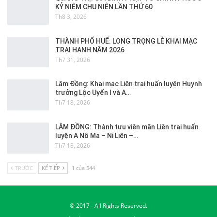
KỶ NIỆM CHU NIÊN LẦN THỨ 60
Th8 3, 2026
THÀNH PHỐ HUẾ: LONG TRỌNG LỄ KHAI MẠC
TRẠI HẠNH NĂM 2026
Th7 31, 2026
Lâm Đồng: Khai mạc Liên trại huấn luyện Huynh
trưởng Lộc Uyển I và A…
Th7 18, 2026
LÂM ĐỒNG: Thành tựu viên mãn Liên trại huấn
luyện A Nô Ma – Ni Liên –…
Th7 18, 2026
TRƯỚC
KẾ TIẾP
1 của 544
© 2017 - All Rights Reserved.