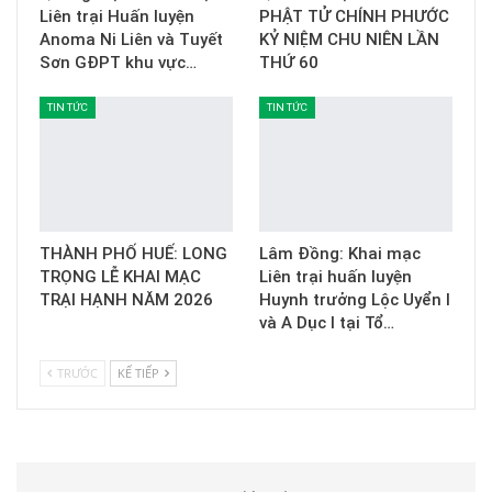
Liên trại Huấn luyện
PHẬT TỬ CHÍNH PHƯỚC
Anoma Ni Liên và Tuyết
KỶ NIỆM CHU NIÊN LẦN
Sơn GĐPT khu vực…
THỨ 60
TIN TỨC
TIN TỨC
THÀNH PHỐ HUẾ: LONG
Lâm Đồng: Khai mạc
TRỌNG LỄ KHAI MẠC
Liên trại huấn luyện
TRẠI HẠNH NĂM 2026
Huynh trưởng Lộc Uyển I
và A Dục I tại Tổ…
TRƯỚC
KẾ TIẾP