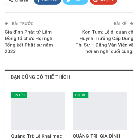
Chia sẻ
ReddIt
WhatsApp
Pinterest
BÀI TRƯỚC
E-mail
BÀI KẾ
Gia đình Phật tử Lâm
Kon Tum: Lễ di quan cố
Đồng tổ chức Hội nghị
Huynh Trưởng Cấp Dũng
Tổng kết Phật sự năm
Thị Sự – Đặng Văn Viện về
2023
nơi an nghỉ cuối cùng.
BẠN CŨNG CÓ THỂ THÍCH
TIN TỨC
TIN TỨC
Quảng Trị: Lễ Khai mạc
QUẢNG TRỊ: GIA ĐÌNH