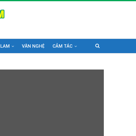
 LAM
VĂN NGHỆ
CẢM TÁC