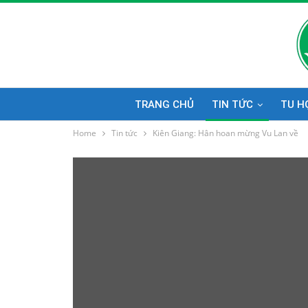
TRANG CHỦ
TIN TỨC
TU H
Home
Tin tức
Kiên Giang: Hân hoan mừng Vu Lan về