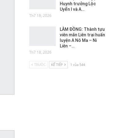
Huynh trưởng Lộc
Uyển I và A…
Th7 18, 2026
LÂM ĐỒNG: Thành tựu
viên mãn Liên trại huấn
luyện A Nô Ma – Ni
Liên –…
Th7 18, 2026
TRƯỚC
KẾ TIẾP
1 của 544