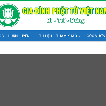
ỌC – HUẤN LUYỆN
TƯ LIỆU – THAM KHẢO
GÓC VƯỜN