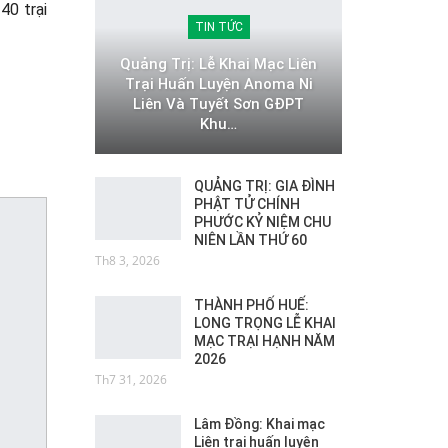
40 trại
TIN TỨC
Quảng Trị: Lễ Khai Mạc Liên
Trại Huấn Luyện Anoma Ni
Liên Và Tuyết Sơn GĐPT
Khu…
QUẢNG TRỊ: GIA ĐÌNH
PHẬT TỬ CHÍNH
PHƯỚC KỶ NIỆM CHU
NIÊN LẦN THỨ 60
Th8 3, 2026
THÀNH PHỐ HUẾ:
LONG TRỌNG LỄ KHAI
MẠC TRẠI HẠNH NĂM
2026
Th7 31, 2026
Lâm Đồng: Khai mạc
Liên trại huấn luyện