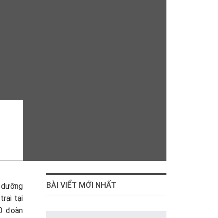
BÀI VIỂT MỚI NHẤT
h dưỡng
rại tại
0 đoàn