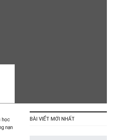
BÀI VIỂT MỚI NHẤT
c học
ng nạn