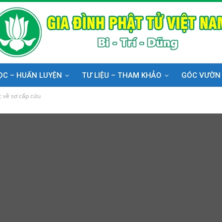
ỌC – HUẤN LUYỆN
TƯ LIỆU – THAM KHẢO
GÓC VƯỜN
 về sơ cấp cứu