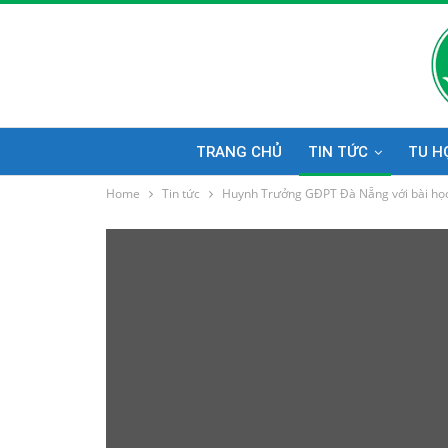
TRANG CHỦ
TIN TỨC
TU H
Home
Tin tức
Huynh Trưởng GĐPT Đà Nẵng với bài học