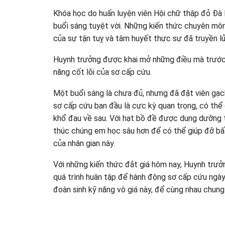
Khóa học do huấn luyện viên Hội chữ thập đỏ Đà
buổi sáng tuyệt vời. Những kiến thức chuyên môn
của sự tận tuỵ và tâm huyết thực sự đã truyền l
Huynh trưởng được khai mở những điều mà trước 
năng cốt lõi của sơ cấp cứu.
Một buổi sáng là chưa đủ, nhưng đã đặt viên gạc
sơ cấp cứu ban đầu là cực kỳ quan trọng, có thể
khổ đau về sau. Với hạt bồ đề được dung dưỡng t
thúc chúng em học sâu hơn để có thể giúp đỡ bất 
của nhân gian này.
Với những kiến thức đắt giá hôm nay, Huynh trưở
quá trình huân tập để hành động sơ cấp cứu ngà
đoàn sinh kỹ năng vô giá này, để cùng nhau chung 