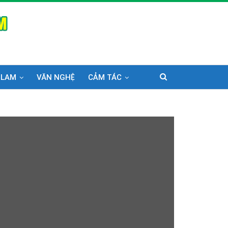
 LAM
VĂN NGHỆ
CẢM TÁC