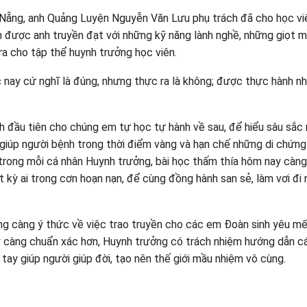
 Nẵng, anh Quảng Luyện Nguyễn Văn Lưu phụ trách đã cho học v
 được anh truyền đạt với những kỹ năng lành nghề, những giọt m
ửa cho tập thể huynh trưởng học viên.
nay cứ nghĩ là đúng, nhưng thực ra là không; được thực hành n
h đầu tiên cho chúng em tự học tự hành về sau, để hiểu sâu sắc 
 giúp người bệnh trong thời điểm vàng và hạn chế những di chứn
rong mỗi cá nhân Huynh trưởng, bài học thấm thía hôm nay càng
kỳ ai trong cơn hoạn nạn, để cùng đồng hành san sẻ, làm vơi đi 
ng càng ý thức về việc trao truyền cho các em Đoàn sinh yêu mế
y càng chuẩn xác hơn, Huynh trưởng có trách nhiệm hướng dẫn 
tay giúp người giúp đời, tạo nên thế giới mầu nhiệm vô cùng.