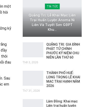
iên một
TIN TỨC
ồ hôi
Quảng Trị: Lễ Khai Mạc Liên
Trại Huấn Luyện Anoma Ni
Liên Và Tuyết Sơn GĐPT
hững kỹ
Khu…
rằng
QUẢNG TRỊ: GIA ĐÌNH
PHẬT TỬ CHÍNH
g đầy
PHƯỚC KỶ NIỆM CHU
 thôi
NIÊN LẦN THỨ 60
nỗi đau
Th8 3, 2026
THÀNH PHỐ HUẾ:
LONG TRỌNG LỄ KHAI
n. Sau
MẠC TRẠI HẠNH NĂM
các em
2026
Th7 31, 2026
Lâm Đồng: Khai mạc
Liên trại huấn luyện