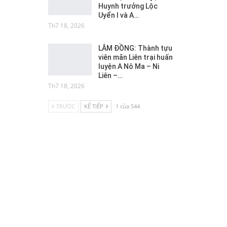
Huynh trưởng Lộc
Uyển I và A…
Th7 18, 2026
LÂM ĐỒNG: Thành tựu
viên mãn Liên trại huấn
luyện A Nô Ma – Ni
Liên –…
Th7 18, 2026
TRƯỚC
KẾ TIẾP
1 của 544