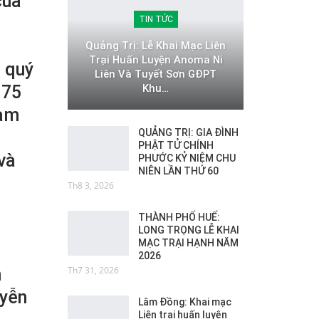
của
TIN TỨC
Quảng Trị: Lễ Khai Mạc Liên
Trại Huấn Luyện Anoma Ni
 quý
Liên Và Tuyết Sơn GĐPT
Khu…
 75
ham
QUẢNG TRỊ: GIA ĐÌNH
PHẬT TỬ CHÍNH
và
PHƯỚC KỶ NIỆM CHU
NIÊN LẦN THỨ 60
Th8 3, 2026
THÀNH PHỐ HUẾ:
LONG TRỌNG LỄ KHAI
MẠC TRẠI HẠNH NĂM
2026
Th7 31, 2026
h
uyễn
Lâm Đồng: Khai mạc
Liên trại huấn luyện