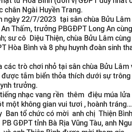
Phật tử Hòa Bình (đơn vị GĐPT duy nhất 
ớc chân Ngài Huyền Trang.
10h ngày 22/7/2023 tại sân chùa Bửu Lâm
ô An Thấm, trưởng PBGĐPT Long An cùng
h; sư cô Diệu Thiện, chùa Bửu Lâm cùng
PT Hòa Bình và 8 phụ huynh đoàn sinh t
a các trò chơi nhỏ tại sân chùa Bửu Lâm 
i được tắm biển thỏa thích dưới sự trông
uynh trưởng.
ới tiếng nhạc vang rền thêm điệu múa lửa
ột một không gian vui tươi , hoành tráng…
ày Ban tổ chức có mời anh chị Thiện Bìn
 PB GĐPT tỉnh Bà Rịa Vũng Tàu, anh Ng