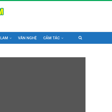
 LAM
VĂN NGHỆ
CẢM TÁC