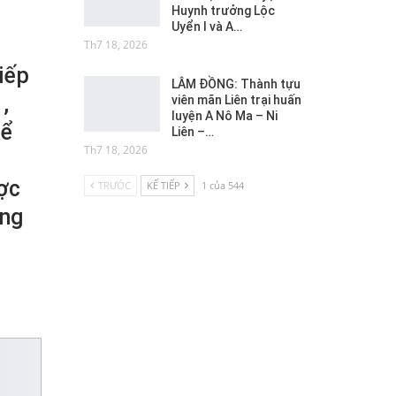
Huynh trưởng Lộc
Uyển I và A…
Th7 18, 2026
iếp
LÂM ĐỒNG: Thành tựu
,
viên mãn Liên trại huấn
luyện A Nô Ma – Ni
để
Liên –…
Th7 18, 2026
i
ợc
TRƯỚC
KẾ TIẾP
1 của 544
ùng