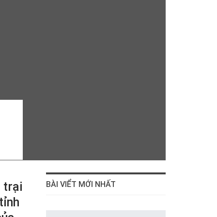
 trại
BÀI VIỂT MỚI NHẤT
tỉnh