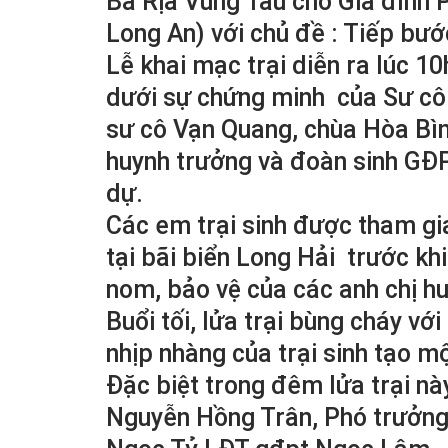
Bà Rịa Vũng Tàu cho Gia đình 
Long An) với chủ đề : Tiếp bư
Lễ khai mạc trại diễn ra lúc 
dưới sự chứng minh của Sư c
sư cô Vạn Quang, chùa Hòa Bìn
huynh trưởng và đoàn sinh GĐ
dự.
Các em trại sinh được tham gi
tại bãi biển Long Hải trước kh
nom, bảo vệ của các anh chị h
Buổi tối, lửa trại bùng cháy v
nhịp nhàng của trại sinh tạo m
Đặc biệt trong đêm lửa trại n
Nguyễn Hồng Trân, Phó trưởng