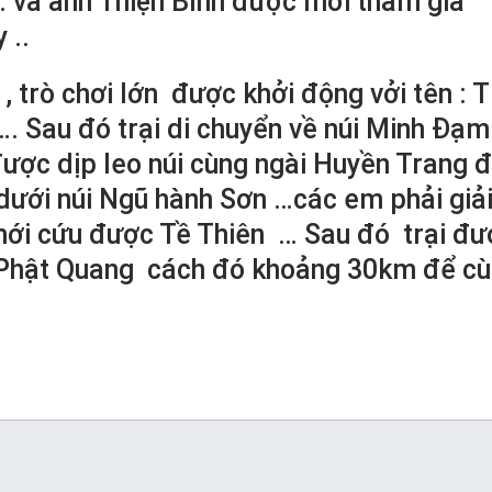
và anh Thiện Bình được mời tham gia
 ..
, trò chơi lớn được khởi động vởi tên : T
 Sau đó trại di chuyển về núi Minh Đạm 
ược dịp leo núi cùng ngài Huyền Trang 
 dưới núi Ngũ hành Sơn …các em phải giả
 mới cứu được Tề Thiên … Sau đó trại đư
ùa Phật Quang cách đó khoảng 30km để c