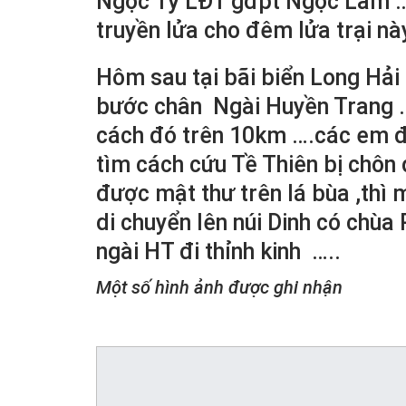
Ngọc Tỷ LĐT gđpt Ngọc Lâm … 
truyền lửa cho đêm lửa trại này
Hôm sau tại bãi biển Long Hải 
bước chân Ngài Huyền Trang ….
cách đó trên 10km ….các em đ
tìm cách cứu Tề Thiên bị chôn
được mật thư trên lá bùa ,thì
di chuyển lên núi Dinh có ch
ngài HT đi thỉnh kinh …..
Một số hình ảnh được ghi nhận