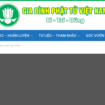
ỌC – HUẤN LUYỆN
TƯ LIỆU – THAM KHẢO
GÓC VƯỜN
hức trại Lục Hòa