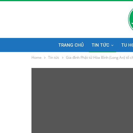
TRANG CHỦ
TIN TỨC
TU H
Home
Tin tức
Gia đình Phật tử Hòa Bình (Long An) tổ c