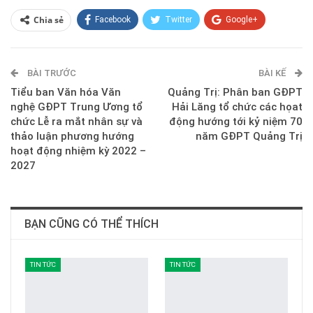
Chia sẻ
Facebook
Twitter
Google+
ReddIt
WhatsApp
Pinterest
BÀI TRƯỚC
E-mail
BÀI KẾ
Tiểu ban Văn hóa Văn
Quảng Trị: Phân ban GĐPT
nghệ GĐPT Trung Ương tổ
Hải Lăng tổ chức các họat
chức Lễ ra mắt nhân sự và
động hướng tới kỷ niệm 70
thảo luận phương hướng
năm GĐPT Quảng Trị
hoạt động nhiệm kỳ 2022 –
2027
BẠN CŨNG CÓ THỂ THÍCH
TIN TỨC
TIN TỨC