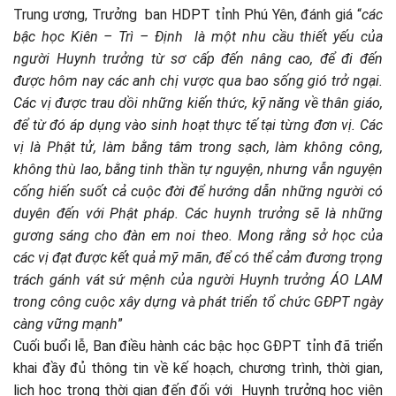
Trung ương, Trưởng ban HDPT tỉnh Phú Yên, đánh giá “
các
bậc học Kiên – Trì – Định là một nhu cầu thiết yếu của
người Huynh trưởng từ sơ cấp đến nâng cao, để đi đến
được hôm nay các anh chị vược qua bao sống gió trở ngại.
Các vị được trau dồi những kiến thức, kỹ năng về thân giáo,
để từ đó áp dụng vào sinh hoạt thực tế tại từng đơn vị. Các
vị là Phật tử, làm bằng tâm trong sạch, làm không công,
không thù lao, bằng tinh thần tự nguyện, nhưng vẫn nguyện
cống hiến suốt cả cuộc đời để hướng dẫn những người có
duyên đến với Phật pháp. Các huynh trưởng sẽ là những
gương sáng cho đàn em noi theo. Mong rằng sở học của
các vị đạt được kết quả mỹ mãn, để có thể cảm đương trọng
trách gánh vát sứ mệnh của người Huynh trưởng ÁO LAM
trong công cuộc xây dựng và phát triển tổ chức GĐPT ngày
càng vững mạnh
”
Cuối buổi lễ, Ban điều hành các bậc học GĐPT tỉnh đã triển
khai đầy đủ thông tin về kế hoạch, chương trình, thời gian,
lịch học trong thời gian đến đối với Huynh trưởng học viên