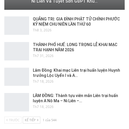
Ni Liên Và Tuyết Sơn GĐPT Khu…
QUẢNG TRỊ: GIA ĐÌNH PHẬT TỬ CHÍNH PHƯỚC
KỶ NIỆM CHU NIÊN LẦN THỨ 60
Th8 3, 2026
THÀNH PHỐ HUẾ: LONG TRỌNG LỄ KHAI MẠC
TRẠI HẠNH NĂM 2026
Th7 31, 2026
Lâm Đồng: Khai mạc Liên trại huấn luyện Huynh
trưởng Lộc Uyển I và A…
Th7 18, 2026
LÂM ĐỒNG: Thành tựu viên mãn Liên trại huấn
luyện A Nô Ma – Ni Liên –…
Th7 18, 2026
TRƯỚC
KẾ TIẾP
1 của 544