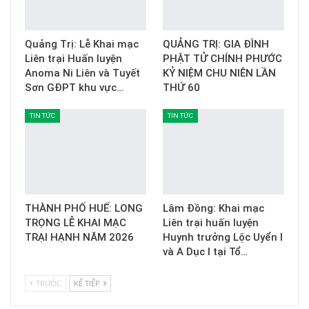
Quảng Trị: Lễ Khai mạc
QUẢNG TRỊ: GIA ĐÌNH
Liên trại Huấn luyện
PHẬT TỬ CHÍNH PHƯỚC
Anoma Ni Liên và Tuyết
KỶ NIỆM CHU NIÊN LẦN
Sơn GĐPT khu vực…
THỨ 60
TIN TỨC
TIN TỨC
THÀNH PHỐ HUẾ: LONG
Lâm Đồng: Khai mạc
TRỌNG LỄ KHAI MẠC
Liên trại huấn luyện
TRẠI HẠNH NĂM 2026
Huynh trưởng Lộc Uyển I
và A Dục I tại Tổ…
TRƯỚC
KẾ TIẾP