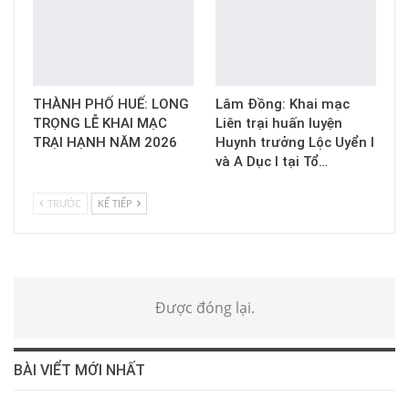
THÀNH PHỐ HUẾ: LONG
Lâm Đồng: Khai mạc
TRỌNG LỄ KHAI MẠC
Liên trại huấn luyện
TRẠI HẠNH NĂM 2026
Huynh trưởng Lộc Uyển I
và A Dục I tại Tổ…
TRƯỚC
KẾ TIẾP
Được đóng lại.
BÀI VIỂT MỚI NHẤT