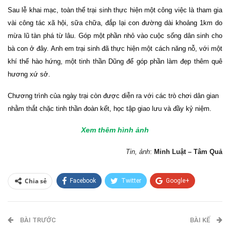
Sau lễ khai mạc, toàn thể trại sinh thực hiện một công việc là tham gia
vài công tác xã hội, sữa chữa, đắp lại con đường dài khoảng 1km do
mừa lũ tàn phá từ lâu. Góp một phần nhỏ vào cuộc sống dân sinh cho
bà con ở đây. Anh em trại sinh đã thực hiện một cách năng nỗ, với một
khí thế hào hứng, một tinh thần Dũng để góp phần làm đẹp thêm quê
hương xứ sở.
Chương trình của ngày trại còn được diễn ra với các trò chơi dân gian
nhằm thắt chặc tinh thần đoàn kết, học tập giao lưu và đầy kỷ niệm.
Xem thêm hình ảnh
Tin, ảnh
:
Minh Luật – Tâm Quả
Chia sẻ
Facebook
Twitter
Google+
ReddIt
WhatsApp
Pinterest
BÀI TRƯỚC
E-mail
BÀI KẾ