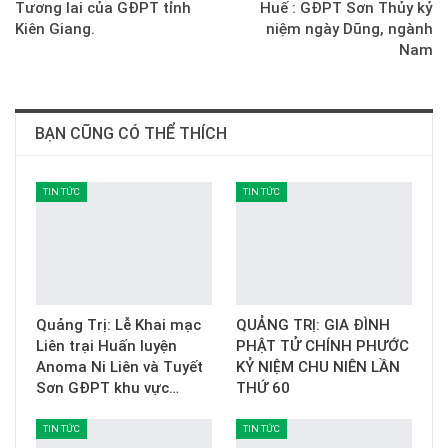
Tương lai của GĐPT tỉnh
Huế : GĐPT Sơn Thủy kỷ
Kiên Giang.
niệm ngày Dũng, ngành
Nam
BẠN CŨNG CÓ THỂ THÍCH
TIN TỨC
TIN TỨC
Quảng Trị: Lễ Khai mạc
QUẢNG TRỊ: GIA ĐÌNH
Liên trại Huấn luyện
PHẬT TỬ CHÍNH PHƯỚC
Anoma Ni Liên và Tuyết
KỶ NIỆM CHU NIÊN LẦN
Sơn GĐPT khu vực…
THỨ 60
TIN TỨC
TIN TỨC