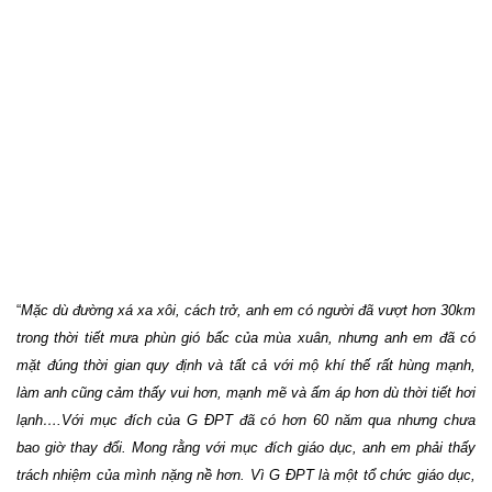
“
Mặc dù đường xá xa xôi, cách trở, anh em có người đã vượt hơn 30km
trong thời tiết mưa phùn gió bấc của mùa xuân, nhưng anh em đã có
mặt đúng thời gian quy định và tất cả với mộ khí thế rất hùng mạnh,
làm anh cũng cảm thấy vui hơn, mạnh mẽ và ấm áp hơn dù thời tiết hơi
lạnh….Với mục đích của G ĐPT đã có hơn 60 năm qua nhưng chưa
bao giờ thay đổi. Mong rằng với mục đích giáo dục, anh em phải thấy
trách nhiệm của mình nặng nề hơn. Vì G ĐPT là một tổ chức giáo dục,