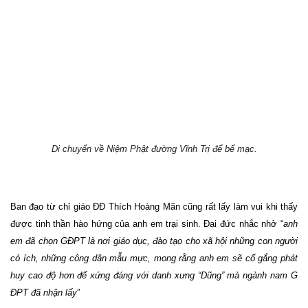
Di chuyển về Niệm Phật đường Vĩnh Trị để bế mạc.
Ban đạo từ chỉ giáo ĐĐ Thích Hoàng Mãn cũng rất lấy làm vui khi thấy
được tinh thần hào hứng của anh em trại sinh. Đại đức nhắc nhở “
anh
em đã chọn GĐPT là nơi giáo dục, đào tạo cho xã hội những con người
có ích, những công dân mẫu mực, mong rằng anh em sẽ cố gắng phát
huy cao độ hơn để xứng đáng với danh xưng “Dũng” mà ngành nam G
ĐPT đã nhận lấy
”