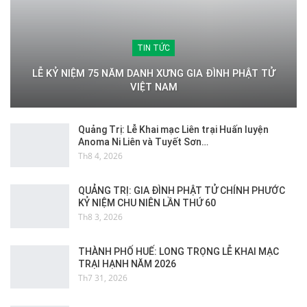
TIN TỨC
LỄ KỶ NIỆM 75 NĂM DANH XƯNG GIA ĐÌNH PHẬT TỬ
VIỆT NAM
Quảng Trị: Lễ Khai mạc Liên trại Huấn luyện
Anoma Ni Liên và Tuyết Sơn…
Th8 4, 2026
QUẢNG TRỊ: GIA ĐÌNH PHẬT TỬ CHÍNH PHƯỚC
KỶ NIỆM CHU NIÊN LẦN THỨ 60
Th8 3, 2026
THÀNH PHỐ HUẾ: LONG TRỌNG LỄ KHAI MẠC
TRẠI HẠNH NĂM 2026
Th7 31, 2026