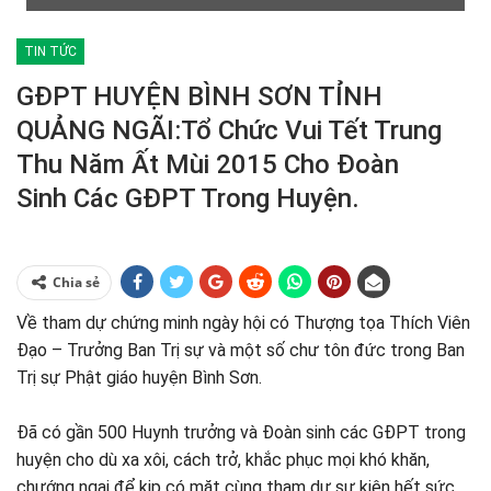
TIN TỨC
GĐPT HUYỆN BÌNH SƠN TỈNH
QUẢNG NGÃI:Tổ Chức Vui Tết Trung
Thu Năm Ất Mùi 2015 Cho Đoàn
Sinh Các GĐPT Trong Huyện.
Chia sẻ
Về tham dự chứng minh ngày hội có Thượng tọa Thích Viên
Đạo – Trưởng Ban Trị sự và một số chư tôn đức trong Ban
Trị sự Phật giáo huyện Bình Sơn.
Đã có gần 500 Huynh trưởng và Đoàn sinh các GĐPT trong
huyện cho dù xa xôi, cách trở, khắc phục mọi khó khăn,
chướng ngại để kịp có mặt cùng tham dự sự kiện hết sức