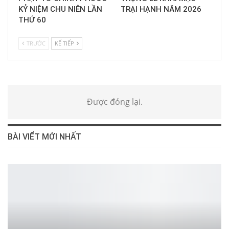
KỶ NIỆM CHU NIÊN LẦN
TRẠI HẠNH NĂM 2026
THỨ 60
TRƯỚC
KẾ TIẾP
Được đóng lại.
BÀI VIỂT MỚI NHẤT