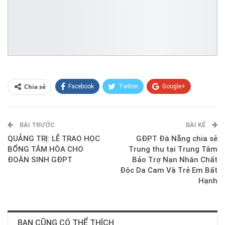
Chia sẻ
Facebook
Twitter
Google+
ReddIt
WhatsApp
Pinterest
BÀI TRƯỚC
E-mail
BÀI KẾ
QUẢNG TRỊ: LỄ TRAO HỌC
GĐPT Đà Nẵng chia sẻ
BỔNG TÂM HÒA CHO
Trung thu tại Trung Tâm
ĐOÀN SINH GĐPT
Bảo Trợ Nạn Nhân Chất
Độc Da Cam Và Trẻ Em Bất
Hạnh
BẠN CŨNG CÓ THỂ THÍCH