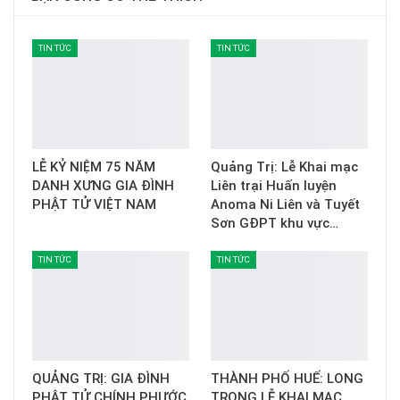
TIN TỨC
TIN TỨC
LỄ KỶ NIỆM 75 NĂM
Quảng Trị: Lễ Khai mạc
DANH XƯNG GIA ĐÌNH
Liên trại Huấn luyện
PHẬT TỬ VIỆT NAM
Anoma Ni Liên và Tuyết
Sơn GĐPT khu vực…
TIN TỨC
TIN TỨC
QUẢNG TRỊ: GIA ĐÌNH
THÀNH PHỐ HUẾ: LONG
PHẬT TỬ CHÍNH PHƯỚC
TRỌNG LỄ KHAI MẠC