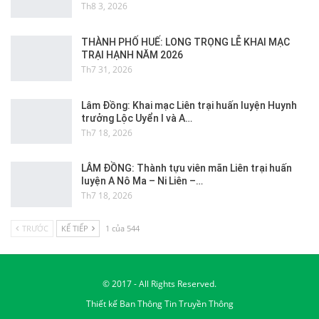
Th8 3, 2026
THÀNH PHỐ HUẾ: LONG TRỌNG LỄ KHAI MẠC
TRẠI HẠNH NĂM 2026
Th7 31, 2026
Lâm Đồng: Khai mạc Liên trại huấn luyện Huynh
trưởng Lộc Uyển I và A…
Th7 18, 2026
LÂM ĐỒNG: Thành tựu viên mãn Liên trại huấn
luyện A Nô Ma – Ni Liên –…
Th7 18, 2026
TRƯỚC
KẾ TIẾP
1 của 544
© 2017 - All Rights Reserved.
Thiết kế
Ban Thông Tin Truyền Thông