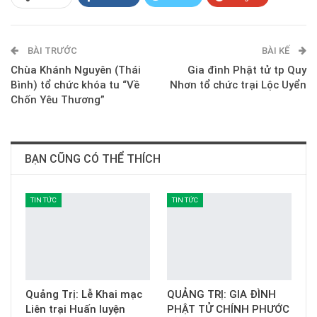
ReddIt
WhatsApp
Pinterest
BÀI TRƯỚC
E-mail
BÀI KẾ
Chùa Khánh Nguyên (Thái
Gia đình Phật tử tp Quy
Bình) tổ chức khóa tu “Về
Nhơn tổ chức trại Lộc Uyển
Chốn Yêu Thương”
BẠN CŨNG CÓ THỂ THÍCH
TIN TỨC
TIN TỨC
Quảng Trị: Lễ Khai mạc
QUẢNG TRỊ: GIA ĐÌNH
Liên trại Huấn luyện
PHẬT TỬ CHÍNH PHƯỚC