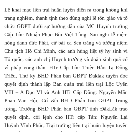
Lễ khai mạc liên trại huấn luyện diễn ra trong không khí
trang nghiêm, thanh tịnh theo đúng nghi lễ tôn giáo và tổ
chức GĐPT dưới sự hướng dẫn của MC Huynh trưởng
Cấp Tín: Nhuận Phục Bùi Việt Tùng. Sau nghi lễ niệm
hồng danh đức Phật, cử bài ca Sen trắng và tưởng niệm
Chủ tịch Hồ Chí Minh, các anh hùng liệt sỹ hy sinh vì
Tổ quốc, các anh chị Huynh trưởng và đoàn sinh quá cố
vì pháp vong thân. HTr Cấp Tín: Thiện Hảo Tạ Đông
Triều, Thư ký BHD Phân ban GĐPT Đaklak tuyên đọc
quyết định thành lập Ban quản trại liên trại Lộc Uyển
VIII – A Dục VI và Anh HTr Cấp Dũng: Nguyên Mãn
Phan Văn Hội, Cố vấn BHD Phân ban GĐPT Trung
ương, Trưởng BHD Phân ban GĐPT tỉnh ĐăkLăk trao
quyết định, còi lệnh cho HTr cấp Tấn: Nguyên Lại
Huỳnh Vĩnh Phúc, Trại trưởng liên trại huấn luyện tuyên