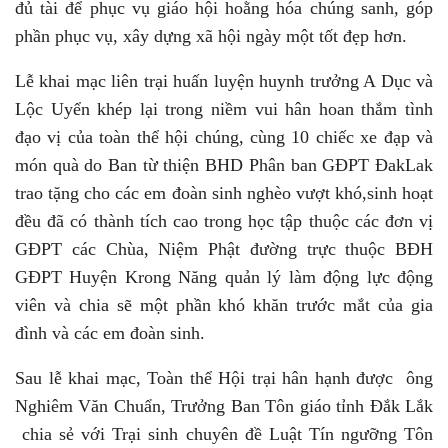
đủ tài để phục vụ giáo hội hoằng hóa chúng sanh, góp
phần phục vụ, xây dựng xã hội ngày một tốt đẹp hơn.
Lễ khai mạc liên trại huấn luyện huynh trưởng A Dục và
Lộc Uyển khép lại trong niềm vui hân hoan thắm tình
đạo vị của toàn thể hội chúng, cùng 10 chiếc xe đạp và
món quà do Ban từ thiện BHD Phân ban GĐPT ĐakLak
trao tặng cho các em đoàn sinh nghèo vượt khó,sinh hoạt
đều đã có thành tích cao trong học tập thuộc các đơn vị
GĐPT các Chùa, Niệm Phật đường trực thuộc BĐH
GĐPT Huyện Krong Năng quản lý làm động lực động
viên và chia sẽ một phần khó khăn trước mắt của gia
đình và các em đoàn sinh.
Sau lễ khai mạc, Toàn thể Hội trại hân hạnh được ông
Nghiêm Văn Chuẩn, Trưởng Ban Tôn giáo tỉnh Đắk Lắk
chia sẻ với Trại sinh chuyên đề Luật Tín ngưỡng Tôn