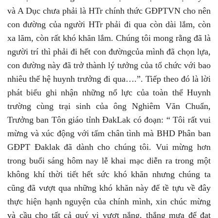
và A Dục chưa phải là HTr chính thức GĐPTVN cho nên
con đường của người HTr phải đi qua còn dài lắm, còn
xa lăm, còn rất khó khăn lắm. Chúng tôi mong rằng đã là
người trí thì phải đi hết con đườngcủa mình đã chọn lựa,
con đường này đã trở thành lý tưởng của tổ chức với bao
nhiêu thế hệ huynh trưởng đi qua….”. Tiếp theo đó là lời
phát biểu ghi nhận những nổ lực của toàn thể Huynh
trường cùng trại sinh của ông Nghiêm Văn Chuẩn,
Trưởng ban Tôn giáo tỉnh ĐakLak có đoạn: “ Tôi rất vui
mừng và xúc động với tấm chân tình mà BHD Phân ban
GĐPT Đaklak đã dành cho chúng tôi. Vui mừng hơn
trong buổi sáng hôm nay lễ khai mạc diễn ra trong một
không khí thời tiết hết sức khó khăn nhưng chúng ta
cũng đã vượt qua những khó khăn này để tề tựu về đây
thực hiện hạnh nguyện của chính mình, xin chúc mừng
và cầu cho tất cả quý vị vượt nắng, thắng mưa để đạt