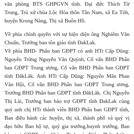
văn phòng BTS GHPGVN tỉnh. Đại đức Thích Từ
Trung, Trú xứ chùa Lộc Hòa thôn Tân Nam, xã Ea Tóh,
huyện Krong Năng, Thị xã Buôn Hồ.
Về phía chính quyền với sự hiện diện ông Nghiêm Văn
Chuẩn, Trưởng ban tôn giáo tỉnh ĐakLak.
Về phía BHD- Phân ban GĐPT có anh HTr Cấp Dũng:
Nguyên Trừng Nguyễn Văn Quýnh, Cố vấn BHD Phân
ban GĐPT Trung ương, Cố vấn BHD Phân ban GĐPT
tỉnh ĐăkLăk. Anh HTr Cấp Dũng: Nguyên Mãn Phan
Văn Hội, Cố vấn BHD Phân ban GĐPT Trung ương,
Trưởng BHD Phân ban GĐPT tỉnh ĐăkLăk. Chị Nguyễn
Thị Lài, Trưởng ban bảo trợ GĐPT tỉnh ĐakLak cùng
quý anh chị HTr thành viên BHD Phân ban GĐPT tỉnh,
Ban điều hành các huyện, thị xã, thành phố và quý vị
đạo hữu Ban hộ tự, quý gia trưởng,huynh trưởng, Ban