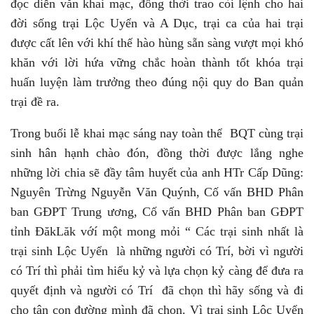
đọc diễn văn khai mạc, đồng thời trao còi lệnh cho hai
đời sống trại Lộc Uyển và A Dục, trại ca của hai trại
được cất lên với khí thế hào hùng sẵn sàng vượt mọi khó
khăn với lời hứa vững chắc hoàn thành tốt khóa trại
huấn luyện làm trưởng theo đúng nội quy do Ban quản
trại đề ra.
Trong buổi lễ khai mạc sáng nay toàn thể BQT cùng trại
sinh hân hạnh chào đón, đồng thời được lắng nghe
những lời chia sẽ đầy tâm huyết của anh HTr Cấp Dũng:
Nguyên Trừng Nguyễn Văn Quýnh, Cố vấn BHD Phân
ban GĐPT Trung ương, Cố vấn BHD Phân ban GĐPT
tỉnh ĐăkLăk vớí một mong mỏi “ Các trại sinh nhất là
trại sinh Lộc Uyển là những người có Trí, bời vì người
có Trí thì phải tìm hiểu kỷ và lựa chọn kỷ càng để đưa ra
quyết định và người có Trí đã chọn thì hãy sống và đi
cho tận con đường mình đã chọn. Vì trại sinh Lộc Uyển