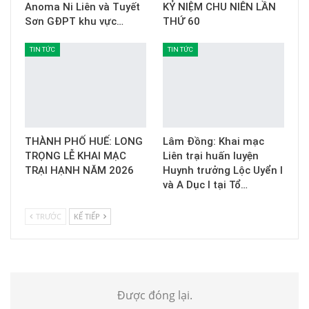
Anoma Ni Liên và Tuyết
KỶ NIỆM CHU NIÊN LẦN
Sơn GĐPT khu vực…
THỨ 60
TIN TỨC
TIN TỨC
THÀNH PHỐ HUẾ: LONG
Lâm Đồng: Khai mạc
TRỌNG LỄ KHAI MẠC
Liên trại huấn luyện
TRẠI HẠNH NĂM 2026
Huynh trưởng Lộc Uyển I
và A Dục I tại Tổ…
TRƯỚC
KẾ TIẾP
Được đóng lại.