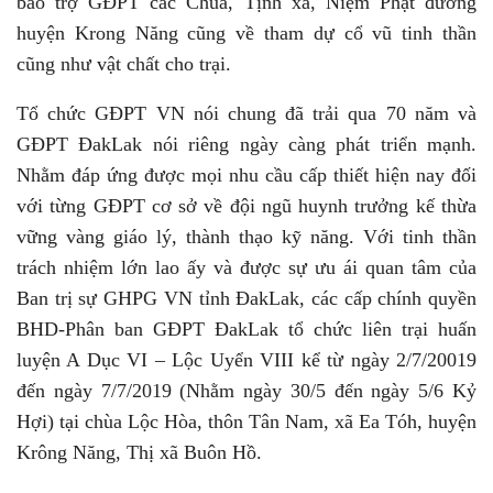
bảo trợ GĐPT các Chùa, Tịnh xá, Niệm Phật đường
huyện Krong Năng cũng về tham dự cổ vũ tinh thần
cũng như vật chất cho trại.
Tổ chức GĐPT VN nói chung đã trải qua 70 năm và
GĐPT ĐakLak nói riêng ngày càng phát triển mạnh.
Nhằm đáp ứng được mọi nhu cầu cấp thiết hiện nay đối
với từng GĐPT cơ sở về đội ngũ huynh trưởng kế thừa
vững vàng giáo lý, thành thạo kỹ năng. Với tinh thần
trách nhiệm lớn lao ấy và được sự ưu ái quan tâm của
Ban trị sự GHPG VN tỉnh ĐakLak, các cấp chính quyền
BHD-Phân ban GĐPT ĐakLak tổ chức liên trại huấn
luyện A Dục VI – Lộc Uyển VIII kể từ ngày 2/7/20019
đến ngày 7/7/2019 (Nhằm ngày 30/5 đến ngày 5/6 Kỷ
Hợi) tại chùa Lộc Hòa, thôn Tân Nam, xã Ea Tóh, huyện
Krông Năng, Thị xã Buôn Hồ.