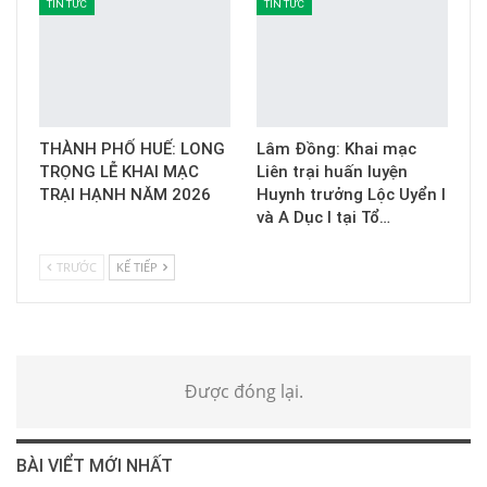
TIN TỨC
TIN TỨC
THÀNH PHỐ HUẾ: LONG
Lâm Đồng: Khai mạc
TRỌNG LỄ KHAI MẠC
Liên trại huấn luyện
TRẠI HẠNH NĂM 2026
Huynh trưởng Lộc Uyển I
và A Dục I tại Tổ…
TRƯỚC
KẾ TIẾP
Được đóng lại.
BÀI VIỂT MỚI NHẤT