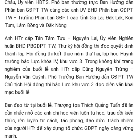
Châu, Ủy viên HĐTS, Phó ban thường trực Ban Hướng dẫn
Phân ban GĐPT TW cùng các anh UV BHD Phân ban GĐPT
TW – Trưởng Phân ban GĐPT các tỉnh Gia Lai, Đăk Lăk, Kon
Tum, Lâm Đồng và Đăk Nông.
Anh HTr cấp Tấn Tâm Tựu – Nguyễn Lai, Ủy viên Nghiên
huấn BHD PBGĐPT TW, Thư ký hội đồng thi đọc quyết định
thành lập Hội đồng thi kết thúc năm thứ hai, lớp học Huynh
trưởng bậc Lực khóa IV, khu vực 3. Trong không khí trang
nghiêm của buổi lễ anh HTr cấp Dũng Nguyên Trừng –
Nguyễn Văn Quýnh, Phó Trưởng Ban Hướng dẫn GĐPT TW
Chủ tịch Hội đồng thi bậc Lực khu vực 3 đọc diễn văn khai
mạc buổi lễ.
Ban đạo từ tại buổi lễ, Thượng tọa Thích Quảng Tuấn đã ân
cần nhắc nhở các anh chị học viên luôn tu học, trau dồi kiến
thức, rèn luyện tư cách, tác phong, đạo đức, trách nhiệm
của người HTr để xây dựng tổ chức GĐPT ngày càng vững
mạnh.