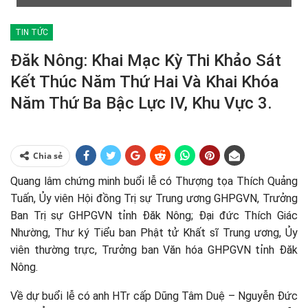
TIN TỨC
Đăk Nông: Khai Mạc Kỳ Thi Khảo Sát
Kết Thúc Năm Thứ Hai Và Khai Khóa
Năm Thứ Ba Bậc Lực IV, Khu Vực 3.
Chia sẻ
Quang lâm chứng minh buổi lễ có Thượng tọa Thích Quảng
Tuấn, Ủy viên Hội đồng Trị sự Trung ương GHPGVN, Trưởng
Ban Trị sự GHPGVN tỉnh Đăk Nông; Đại đức Thích Giác
Nhường, Thư ký Tiểu ban Phật tử Khất sĩ Trung ương, Ủy
viên thường trực, Trưởng ban Văn hóa GHPGVN tỉnh Đăk
Nông.
Về dự buổi lễ có anh HTr cấp Dũng Tâm Duệ – Nguyễn Đức