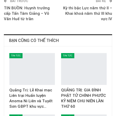
BÀI TRƯỚC
E-mail
BÀI KẾ
TIN BUỒN: Huynh trưởng
Kỳ thi bậc Lực năm thứ II –
cấp Tấn Tâm Giảng – Võ
Khai khoá năm thứ III khu
Văn Huế từ trần
vực IV
BẠN CŨNG CÓ THỂ THÍCH
TIN TỨC
TIN TỨC
Quảng Trị: Lễ Khai mạc
QUẢNG TRỊ: GIA ĐÌNH
Liên trại Huấn luyện
PHẬT TỬ CHÍNH PHƯỚC
Anoma Ni Liên và Tuyết
KỶ NIỆM CHU NIÊN LẦN
Sơn GĐPT khu vực…
THỨ 60