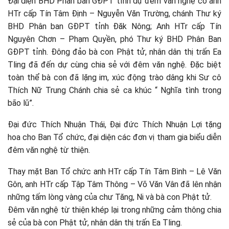
Đại diện BHD Phân ban GĐPT tỉnh dự đêm văn nghệ có anh
HTr cấp Tín Tâm Định – Nguyễn Văn Trường, chánh Thư ký
BHD Phân ban GĐPT tỉnh Đăk Nông; Anh HTr cấp Tín
Nguyên Chơn – Phạm Quyền, phó Thư ký BHD Phân Ban
GĐPT tỉnh. Đông đảo bà con Phật tử, nhân dân thị trấn Ea
Tling đã đến dự cùng chia sẻ với đêm văn nghệ. Đặc biệt
toàn thể bà con đã lặng im, xúc động trào dâng khi Sư cô
Thích Nữ Trung Chánh chia sẻ ca khúc “ Nghĩa tình trong
bão lũ”.
Đại đức Thích Nhuận Thái, Đại đức Thích Nhuận Lợi tặng
hoa cho Ban Tổ chức, đại diện các đơn vị tham gia biểu diễn
đêm văn nghệ từ thiện.
Thay mặt Ban Tổ chức anh HTr cấp Tín Tâm Bình – Lê Văn
Gôn, anh HTr cấp Tập Tâm Thông – Võ Văn Vân đã lên nhận
những tấm lòng vàng của chư Tăng, Ni và bà con Phật tử.
Đêm văn nghệ từ thiện khép lại trong những cảm thông chia
sẻ của bà con Phật tử, nhân dân thị trấn Ea Tling.