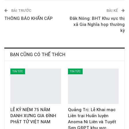
BÀI TRƯỚC
E-mail
BÀI KẾ
THÔNG BÁO KHẨN CẤP
Đăk Nông: BHT Khu vực thị
xã Gia Nghĩa họp thường
kỳ
BẠN CŨNG CÓ THỂ THÍCH
TIN TỨC
TIN TỨC
LỄ KỶ NIỆM 75 NĂM
Quảng Trị: Lễ Khai mạc
DANH XƯNG GIA ĐÌNH
Liên trại Huấn luyện
PHẬT TỬ VIỆT NAM
Anoma Ni Liên và Tuyết
Sơn GĐPT khu vực…