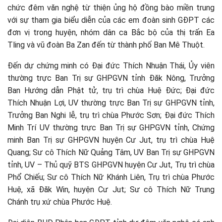
chức đêm văn nghệ từ thiện ủng hộ đồng bào miền trung
với sự tham gia biểu diễn của các em đoàn sinh GĐPT các
đơn vị trong huyện, nhóm dân ca Bắc bộ của thị trấn Ea
Tling và vũ đoàn Ba Zan đến từ thành phố Ban Mê Thuột.
Đến dự chứng minh có Đại đức Thích Nhuận Thái, Ủy viên
thường trực Ban Trị sự GHPGVN tỉnh Đăk Nông, Trưởng
Ban Hướng dẫn Phật tử, trụ trì chùa Huệ Đức; Đại đức
Thích Nhuận Lợi, UV thường trực Ban Trị sự GHPGVN tỉnh,
Trưởng Ban Nghi lễ, trụ trì chùa Phước Sơn; Đại đức Thích
Minh Trí UV thường trực Ban Trị sự GHPGVN tỉnh, Chứng
minh Ban Trị sự GHPGVN huyện Cư Jut, trụ trì chùa Huệ
Quang; Sư cô Thích Nữ Quảng Tâm, UV Ban Trị sự GHPGVN
tỉnh, UV – Thủ quỹ BTS GHPGVN huyện Cư Jut, Trụ trì chùa
Phổ Chiếu; Sư cô Thích Nữ Khánh Liên, Trụ trì chùa Phước
Huệ, xã Đăk Win, huyện Cư Jut; Sư cô Thích Nữ Trung
Chánh trụ xứ chùa Phước Huệ.