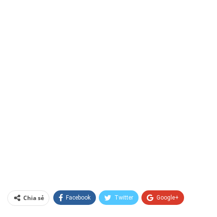
Chia sẻ
Facebook
Twitter
Google+
ReddIt
WhatsApp
Pinterest