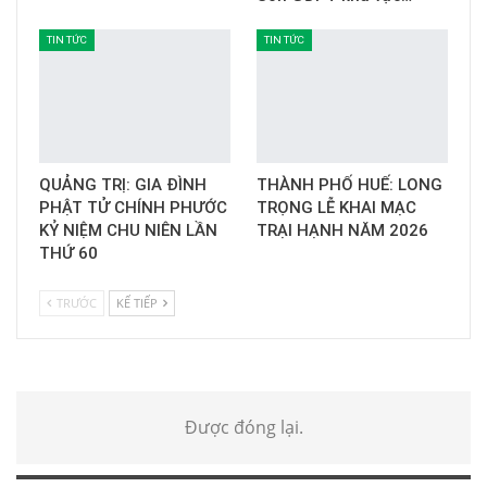
TIN TỨC
TIN TỨC
QUẢNG TRỊ: GIA ĐÌNH
THÀNH PHỐ HUẾ: LONG
PHẬT TỬ CHÍNH PHƯỚC
TRỌNG LỄ KHAI MẠC
KỶ NIỆM CHU NIÊN LẦN
TRẠI HẠNH NĂM 2026
THỨ 60
TRƯỚC
KẾ TIẾP
Được đóng lại.