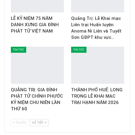
LỄ KỶ NIỆM 75 NĂM
Quảng Trị: Lễ Khai mạc
DANH XƯNG GIA ĐÌNH
Liên trại Huấn luyện
PHẬT TỬ VIỆT NAM
Anoma Ni Liên và Tuyết
Sơn GĐPT khu vực…
TIN TỨC
TIN TỨC
QUẢNG TRỊ: GIA ĐÌNH
THÀNH PHỐ HUẾ: LONG
PHẬT TỬ CHÍNH PHƯỚC
TRỌNG LỄ KHAI MẠC
KỶ NIỆM CHU NIÊN LẦN
TRẠI HẠNH NĂM 2026
THỨ 60
TRƯỚC
KẾ TIẾP