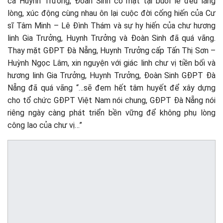
cả Huynh Trưởng, Đoàn Sinh có mặt tại buổi lễ đều lắng
lòng, xúc động cùng nhau ôn lại cuộc đời cống hiến của Cư
sĩ Tâm Minh – Lê Đình Thám và sự hy hiến của chư hương
linh Gia Trưởng, Huynh Trưởng và Đoàn Sinh đã quá vãng.
Thay mặt GĐPT Đà Nẵng, Huynh Trưởng cấp Tấn Thị Sơn –
Huỳnh Ngọc Lâm, xin nguyện với giác linh chư vị tiền bối và
hương linh Gia Trưởng, Huynh Trưởng, Đoàn Sinh GĐPT Đà
Nẵng đã quá vãng “…sẽ đem hết tâm huyết để xây dựng
cho tổ chức GĐPT Việt Nam nói chung, GĐPT Đà Nẵng nói
riêng ngày càng phát triển bền vững để không phụ lòng
công lao của chư vị…”