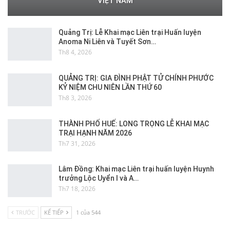
VIỆT NAM
Quảng Trị: Lễ Khai mạc Liên trại Huấn luyện
Anoma Ni Liên và Tuyết Sơn…
Th8 4, 2026
QUẢNG TRỊ: GIA ĐÌNH PHẬT TỬ CHÍNH PHƯỚC
KỶ NIỆM CHU NIÊN LẦN THỨ 60
Th8 3, 2026
THÀNH PHỐ HUẾ: LONG TRỌNG LỄ KHAI MẠC
TRẠI HẠNH NĂM 2026
Th7 31, 2026
Lâm Đồng: Khai mạc Liên trại huấn luyện Huynh
trưởng Lộc Uyển I và A…
Th7 18, 2026
TRƯỚC
KẾ TIẾP
1 của 544