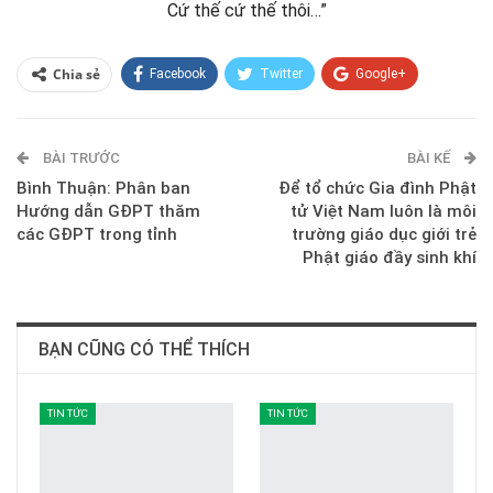
Cứ thế cứ thế thôi…”
Chia sẻ
Facebook
Twitter
Google+
ReddIt
WhatsApp
Pinterest
BÀI TRƯỚC
E-mail
BÀI KẾ
Bình Thuận: Phân ban
Để tổ chức Gia đình Phật
Hướng dẫn GĐPT thăm
tử Việt Nam luôn là môi
các GĐPT trong tỉnh
trường giáo dục giới trẻ
Phật giáo đầy sinh khí
BẠN CŨNG CÓ THỂ THÍCH
TIN TỨC
TIN TỨC