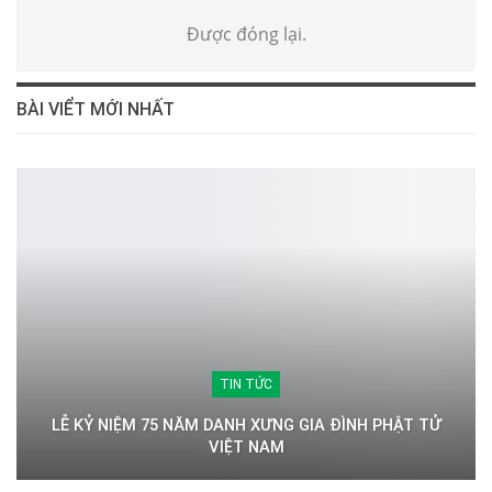
Được đóng lại.
BÀI VIỂT MỚI NHẤT
TIN TỨC
LỄ KỶ NIỆM 75 NĂM DANH XƯNG GIA ĐÌNH PHẬT TỬ
VIỆT NAM