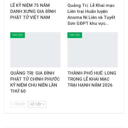
LỄ KỶ NIỆM 75 NĂM
Quảng Trị: Lễ Khai mạc
DANH XƯNG GIA ĐÌNH
Liên trại Huấn luyện
PHẬT TỬ VIỆT NAM
Anoma Ni Liên và Tuyết
Sơn GĐPT khu vực…
TIN TỨC
TIN TỨC
QUẢNG TRỊ: GIA ĐÌNH
THÀNH PHỐ HUẾ: LONG
PHẬT TỬ CHÍNH PHƯỚC
TRỌNG LỄ KHAI MẠC
KỶ NIỆM CHU NIÊN LẦN
TRẠI HẠNH NĂM 2026
THỨ 60
TRƯỚC
KẾ TIẾP