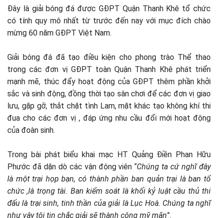
Đây là giải bóng đá được GĐPT Quận Thanh Khê tổ chức
có tính quy mô nhất từ trước đến nay với mục đích chào
mừng 60 năm GĐPT Việt Nam.
Giải bóng đá đã tạo điều kiện cho phong trào Thể thao
trong các đơn vị GĐPT toàn Quận Thanh Khê phát triển
mạnh mẽ, thúc đẩy hoạt động của GĐPT thêm phần khởi
sắc và sinh động, đồng thời tạo sân chơi để các đơn vị giao
lưu, gặp gỡ, thắt chặt tình Lam, mặt khác tạo không khí thi
đua cho các đơn vị , đáp ứng nhu cầu đổi mới hoạt động
của đoàn sinh.
Trong bài phát biểu khai mạc HT Quảng Điền Phan Hữu
Phước đã dặn dò các vận động viên “
Chúng ta cứ nghĩ đây
là một trại họp bạn, có thành phần ban quản trại là ban tổ
chức ,là trọng tài. Ban kiểm soát là khối kỷ luật cầu thủ thi
đấu là trại sinh, tinh thần của giải là Lục Hoà. Chúng ta nghĩ
như vậy tôi tin chắc giải sẽ thành công mỹ mãn
”.