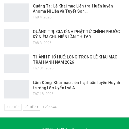
Quảng Trị: Lễ Khai mạc Liên trại Huấn luyện
Anoma Ni Liên và Tuyết Sơn…
Th8 4, 2026
QUẢNG TRỊ: GIA ĐÌNH PHẬT TỬ CHÍNH PHƯỚC
KỶ NIỆM CHU NIÊN LẦN THỨ 60
Th8 3, 2026
THÀNH PHỐ HUẾ: LONG TRỌNG LỄ KHAI MẠC
TRẠI HẠNH NĂM 2026
Th7 31, 2026
Lâm Đồng: Khai mạc Liên trại huấn luyện Huynh
trưởng Lộc Uyển I và A…
Th7 18, 2026
TRƯỚC
KẾ TIẾP
1 của 544