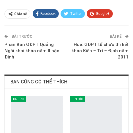
Chia sẻ
Facebook
Twitter
Google+
ReddIt
WhatsApp
Pinterest
BÀI TRƯỚC
E-mail
BÀI KẾ
Phân Ban GĐPT Quảng
Huế: GĐPT tổ chức thi kết
Ngãi khai khóa năm II bậc
khóa Kiên – Trì – Định năm
Định
2011
BẠN CŨNG CÓ THỂ THÍCH
TIN TỨC
TIN TỨC