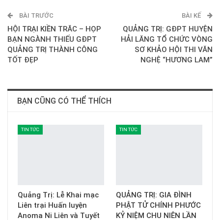
BÀI TRƯỚC
E-mail
BÀI KẾ
HỘI TRẠI KIỀN TRĂC – HỌP
QUẢNG TRỊ: GĐPT HUYỆN
BẠN NGÀNH THIẾU GĐPT
HẢI LĂNG TỔ CHỨC VÒNG
QUẢNG TRỊ THÀNH CÔNG
SƠ KHẢO HỘI THI VĂN
TỐT ĐẸP
NGHỆ “HƯƠNG LAM”
BẠN CŨNG CÓ THỂ THÍCH
TIN TỨC
TIN TỨC
Quảng Trị: Lễ Khai mạc
QUẢNG TRỊ: GIA ĐÌNH
Liên trại Huấn luyện
PHẬT TỬ CHÍNH PHƯỚC
Anoma Ni Liên và Tuyết
KỶ NIỆM CHU NIÊN LẦN