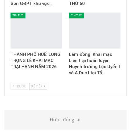
Sơn GĐPT khu vực…
THỨ 60
TIN TỨC
TIN TỨC
THÀNH PHỐ HUẾ: LONG
Lâm Đồng: Khai mạc
TRỌNG LỄ KHAI MẠC
Liên trại huấn luyện
TRẠI HẠNH NĂM 2026
Huynh trưởng Lộc Uyển I
và A Dục I tại Tổ…
TRƯỚC
KẾ TIẾP
Được đóng lại.