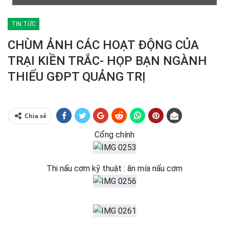
TIN TỨC
CHÙM ẢNH CÁC HOẠT ĐỘNG CỦA
TRẠI KIỀN TRẮC- HỌP BẠN NGÀNH
THIẾU GĐPT QUẢNG TRỊ
Chia sẻ
Cổng chính
Thi nấu cơm kỹ thuật : ăn mía nấu cơm