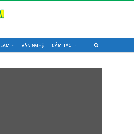
 LAM
VĂN NGHỆ
CẢM TÁC