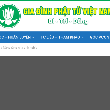
ỌC – HUẤN LUYỆN
TƯ LIỆU – THAM KHẢO
GÓC VƯỜN
 Nẵng tặng nhà tình nghĩa