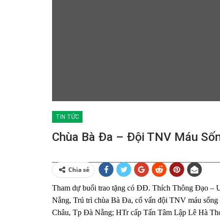
TIN TỨC
Chùa Bà Đa – Đội TNV Máu Số
Chia sẻ
Tham dự buổi trao tặng có ĐĐ. Thích Thông Đạ
Nẵng, Trú trì chùa Bà Đa, cố vấn đội TNV máu sốn
Châu, Tp Đà Nẵng; HTr cấp Tấn Tâm Lập Lê Hà T