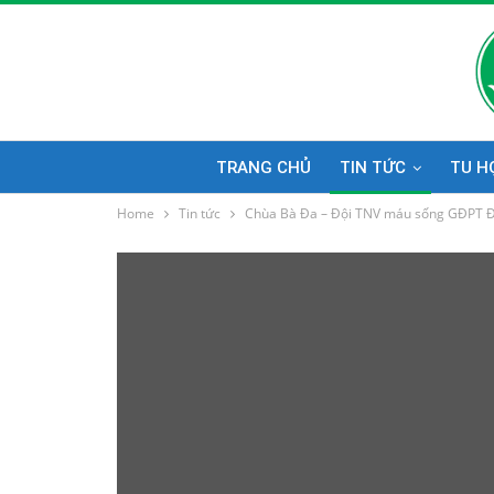
TRANG CHỦ
TIN TỨC
TU H
Home
Tin tức
Chùa Bà Đa – Đội TNV máu sống GĐPT Đà