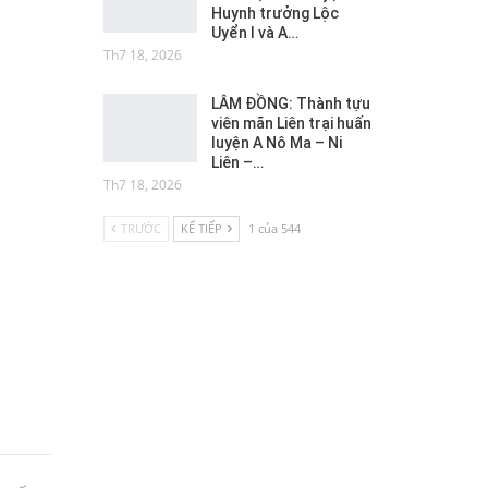
Huynh trưởng Lộc
Uyển I và A…
Th7 18, 2026
LÂM ĐỒNG: Thành tựu
viên mãn Liên trại huấn
luyện A Nô Ma – Ni
Liên –…
Th7 18, 2026
TRƯỚC
KẾ TIẾP
1 của 544