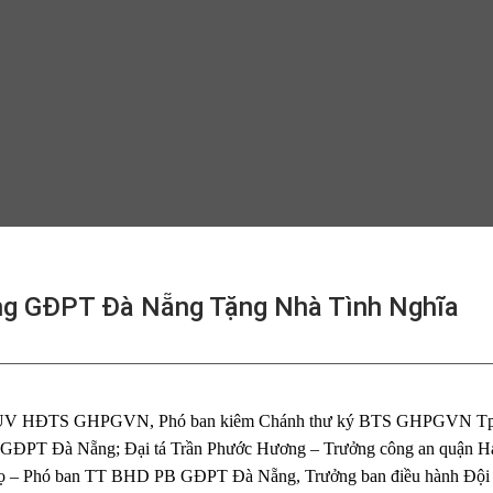
ng GĐPT Đà Nẵng Tặng Nhà Tình Nghĩa
o – UV HĐTS GHPGVN, Phó ban kiêm Chánh thư ký BTS GHPGVN T
g GĐPT Đà Nẵng; Đại tá Trần Phước Hương – Trưởng công an quận H
họ – Phó ban TT BHD PB GĐPT Đà Nẵng, Trưởng ban điều hành Độ