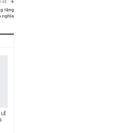
I KẾ
g tặng
h nghĩa
 LỄ
6