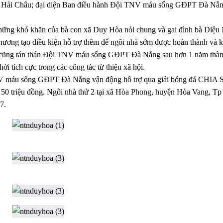
Hải Châu; đại diện Ban điều hành Đội TNV máu sống GĐPT Đà Nẵng
 những khó khăn của bà con xã Duy Hòa nói chung và gai đình bà Diệu
hương tạo điều kiện hỗ trợ thêm để ngôi nhà sớm được hoàn thành và 
đức cũng tán thán Đội TNV máu sống GĐPT Đà Nẵng sau hơn 1 năm thàn
i tích cực trong các công tác từ thiện xã hội.
TNV máu sống GĐPT Đà Nẵng vận động hỗ trợ qua giải bóng đá CHIA 
50 triệu đồng. Ngôi nhà thứ 2 tại xã Hòa Phong, huyện Hòa Vang, Tp
7.