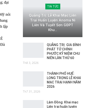
; đại
TIN TỨC
 Mỹ nói
Quảng Trị: Lễ Khai Mạc Liên
Trại Huấn Luyện Anoma Ni
khang
Liên Và Tuyết Sơn GĐPT
h lập
Khu…
SẺ
 Đà
QUẢNG TRỊ: GIA ĐÌNH
PHẬT TỬ CHÍNH
PHƯỚC KỶ NIỆM CHU
NIÊN LẦN THỨ 60
Th8 3, 2026
THÀNH PHỐ HUẾ:
LONG TRỌNG LỄ KHAI
MẠC TRẠI HẠNH NĂM
2026
Th7 31, 2026
Lâm Đồng: Khai mạc
Liên trại huấn luyện