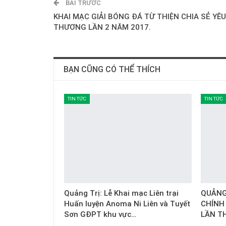
BÀI TRƯỚC
KHAI MẠC GIẢI BÓNG ĐÁ TỪ THIỆN CHIA SẺ YÊU
THƯƠNG LẦN 2 NĂM 2017.
BẠN CŨNG CÓ THỂ THÍCH
TIN TỨC
TIN TỨC
Quảng Trị: Lễ Khai mạc Liên trại
QUẢNG 
Huấn luyện Anoma Ni Liên và Tuyết
CHÍNH
Sơn GĐPT khu vực…
LẦN T