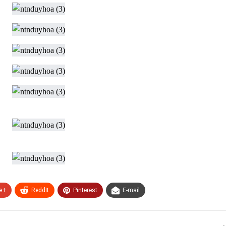
e+
ReddIt
Pinterest
E-mail