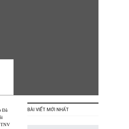
BÀI VIỂT MỚI NHẤT
p Đà
ải
i TNV