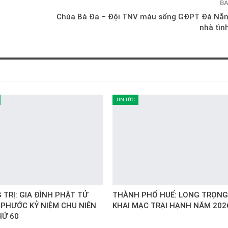
BÀ
Chùa Bà Đa – Đội TNV máu sống GĐPT Đà Nẵn
nhà tìn
TIN TỨC
TRỊ: GIA ĐÌNH PHẬT TỬ
THÀNH PHỐ HUẾ: LONG TRỌNG
 PHƯỚC KỶ NIỆM CHU NIÊN
KHAI MẠC TRẠI HẠNH NĂM 202
HỨ 60