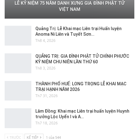
LỄ KỶ NIỆM 75 NĂM DANH XƯNG GIA ĐÌNH PHẬT TỬ
VIỆT NAM
Quảng Trị: Lễ Khai mạc Liên trại Huấn luyện
Anoma Ni Liên và Tuyết Sơn…
Th8 4, 2026
QUẢNG TRỊ: GIA ĐÌNH PHẬT TỬ CHÍNH PHƯỚC
KỶ NIỆM CHU NIÊN LẦN THỨ 60
Th8 3, 2026
THÀNH PHỐ HUẾ: LONG TRỌNG LỄ KHAI MẠC
TRẠI HẠNH NĂM 2026
Th7 31, 2026
Lâm Đồng: Khai mạc Liên trại huấn luyện Huynh
trưởng Lộc Uyển I và A…
Th7 18, 2026
TRƯỚC
KẾ TIẾP
1 của 544