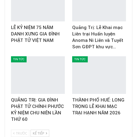
LỄ KỶ NIỆM 75 NĂM
Quảng Trị: Lễ Khai mạc
DANH XƯNG GIA ĐÌNH
Liên trại Huấn luyện
PHẬT TỬ VIỆT NAM
Anoma Ni Liên và Tuyết
Sơn GĐPT khu vực…
TIN TỨC
TIN TỨC
QUẢNG TRỊ: GIA ĐÌNH
THÀNH PHỐ HUẾ: LONG
PHẬT TỬ CHÍNH PHƯỚC
TRỌNG LỄ KHAI MẠC
KỶ NIỆM CHU NIÊN LẦN
TRẠI HẠNH NĂM 2026
THỨ 60
TRƯỚC
KẾ TIẾP