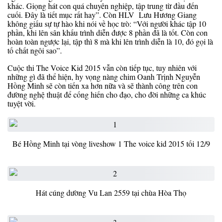
khác. Giọng hát con quá chuyên nghiệp, tập trung từ đầu đến
cuối. Đây là tiết mục rất hay”. Còn HLV Lưu Hương Giang
không giấu sự tự hào khi nói về học trò: “Với người khác tập 10
phần, khi lên sân khấu trình diễn được 8 phần đã là tốt. Còn con
hoàn toàn ngược lại, tập thì 8 mà khi lên trình diễn là 10, đó gọi là
tố chất ngôi sao”.
Cuộc thi The Voice Kid 2015 vẫn còn tiếp tục, tuy nhiên với
những gì đã thể hiện, hy vọng nàng chim Oanh Trịnh Nguyễn
Hồng Minh sẽ còn tiến xa hơn nữa và sẽ thành công trên con
đường nghệ thuật để cống hiến cho đạo, cho đời những ca khúc
tuyệt vời.
Bé Hồng Minh tại vòng liveshow 1 The voice kid 2015 tối 12/9
Hát cúng dường Vu Lan 2559 tại chùa Hòa Thọ