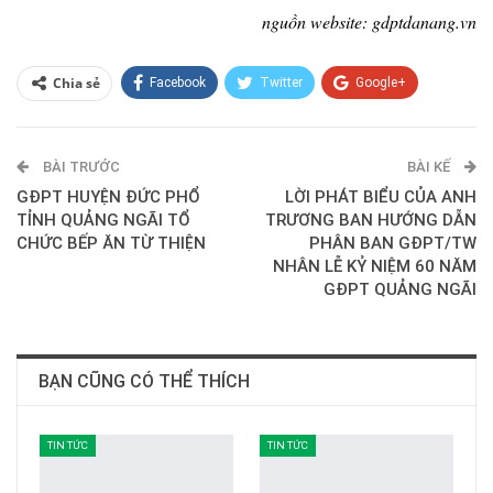
nguồn website: gdptdanang.vn
Chia sẻ
Facebook
Twitter
Google+
ReddIt
WhatsApp
Pinterest
BÀI TRƯỚC
E-mail
BÀI KẾ
GĐPT HUYỆN ĐỨC PHỔ
LỜI PHÁT BIỂU CỦA ANH
TỈNH QUẢNG NGÃI TỔ
TRƯƠNG BAN HƯỚNG DẪN
CHỨC BẾP ĂN TỪ THIỆN
PHÂN BAN GĐPT/TW
NHÂN LỄ KỶ NIỆM 60 NĂM
GĐPT QUẢNG NGÃI
BẠN CŨNG CÓ THỂ THÍCH
TIN TỨC
TIN TỨC