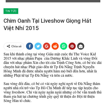
TIN TỨC
Chim Oanh Tại Liveshow Giọng Hát
Việt Nhí 2015
Chia sẻ
Sau khi thành công tại vòng Giấu mặt cuộc thi The Voice Kid
2015 với nhạc phẩm Papa của Dương Khắc Linh và vòng Đối
đầu với nhạc phẩm Xin cho tôi của Trịnh Công Sơn, cô bé tóc dài
chuyên hát nhạc Phật giáo đến từ Tp Đà Nẵng Trịnh Nguyễn
Hồng Minh đã được nhiều người hâm mộ biết đến hơn, nhất là
những Phật tử tại Tp Đà Nẵng và trên cả nước.
Sau vòng đối đầu, cô bé có vài ngày nghỉ ngơi về Đà Nẵng thăm
người nhà rồi trở vào Tp Hồ Chí Minh để tiếp tục tập luyện cho
vòng liveshow. Chỉ vài ngày ngắn ngủi nhưng cô bé vẫn tranh thủ
tham gia hát tại chương trình gây quỹ từ thiện do Hội từ thiện
Sông Hàn tổ chức.