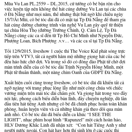
Mùa Vu Lan PL.2559 – DL.2015, cứ tưởng cô bé bận rộn cho
việc luyện tập nên không thể hát cúng dường Vu Lan tại các chùa
ở Đà Nẵng như mọi năm, thế nhưng thật bất ngờ khi chiều ngày
15/7/Ất Mùi, cô bé tóc dài đã có mặt tại Tp Đà Nẵng để tham gia
hát cúng dường chương trình văn nghệ Vu Lan gây quỹ từ thiện
tại chùa Hòa Thọ (đường Trường Chinh, Q. Cẩm Lệ, Tp Đà
Nẵng) cùng các ca sĩ đến từ Tp Hồ Chí Minh như Nguyễn Đức,
Phượng Loan, Bích Phượng .v.v… và các ca sĩ tại Tp Đà Nẵng.
Tối 12/9/2015, liveshow 1 cuộc thi The Voice Kid phát sóng trực
tiếp trên VTV3, tất cả người hâm mộ những giọng hát của các bé
đều háo hức chờ đợi. Và trong số đó có đông đảo Phật tử chờ đợi
màn trình diễn của cô bé tóc dài Trịnh Nguyễn Hồng Minh, một
Phật tử thuần thành, một nàng chim Oanh của GĐPT Đà Nẵng.
Xuất hiện cuối cùng trong liveshow, cô bé tóc dài đã khiến tất cả
ngỡ ngàng với trang phục lộng lẫy như một công chúa với chiếc
vương miện trên mái tóc dài chấm gót. Và giọng hát trong veo đầy
nội lực, phong cách biểu diễn bản lĩnh, đầy chuyên nghiệp, dù lần
đầu tiên hát tiếng Anh nhưng cô bé đã chinh phục hoàn toàn khán
phòng, huấn luyện viên và cả những khán giả theo dõi qua màn
ảnh nhỏ. Cô bé tóc dài đã biểu diễn ca khúc “I SEE THE
LIGHT”, nhạc phim hoạt hình “Rapunzel” một cách hoàn hảo,
HLV Dương Khắc Linh đã nhận xét: “Con hát Tiếng Anh y như
người nước ngoài. Con hát hay hơn thí sinh lớn ở các cuộc thi