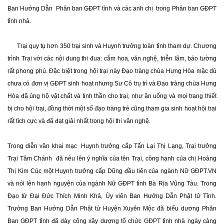
Ban Hướng Dẫn Phân ban GĐPT tỉnh và các anh chị trong Phân ban GĐPT
tỉnh nhà.
Trại quy tụ hơn 350 trại sinh và Huynh trưởng toàn tỉnh tham dự. Chương
trình Trại với các nội dung thi đua: cắm hoa, văn nghệ, triễn lãm, báo tường
rất phong phú. Đặc biệt trong hội trại này Đạo tràng chùa Hưng Hòa mặc dù
chưa có đơn vị GĐPT sinh hoạt nhưng Sư Cô trụ trì và Đạo tràng chùa Hưng
Hòa đã ủng hộ vật chất và tinh thần cho trại, như ăn uống và mọi trang thiết
bị cho hội trại, đồng thời một số đạo tràng trẻ cũng tham gia sinh hoạt hội trại
rất tích cực và đã đạt giải nhất trong hội thi văn nghệ.
Trong diễn văn khai mạc Huynh trưởng cấp Tấn Lại Thị Lạng, Trại trưởng
Trại Tâm Chánh đã nêu lên ý nghĩa của tên Trại, công hạnh của chị Hoàng
Thị Kim Cúc một Huynh trưởng cấp Dũng đầu tiên của ngành Nữ GĐPT.VN
và nói lên hạnh nguyện của ngành Nữ GĐPT tỉnh Bà Rịa Vũng Tàu. Trong
Đạo từ Đại Đức Thích Minh Khả, Ủy viên Ban Hướng Dẫn Phật tử Tỉnh.
Trưởng Ban Hướng Dẫn Phật tử Huyện Xuyên Mộc đã biểu dương Phân
Ban GĐPT tỉnh đã dày công xây dượng tổ chức GĐPT tỉnh nhà ngày càng