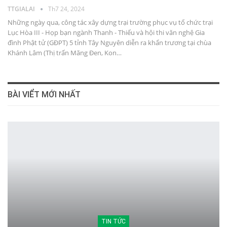
TTGIALAI
Th7 24, 2024
Những ngày qua, công tác xây dựng trại trường phục vụ tổ chức trại
Lục Hòa III - Họp bạn ngành Thanh - Thiếu và hội thi văn nghệ Gia
đình Phật tử (GĐPT) 5 tỉnh Tây Nguyên diễn ra khẩn trương tại chùa
Khánh Lâm (Thị trấn Măng Đen, Kon…
BÀI VIỂT MỚI NHẤT
TIN TỨC