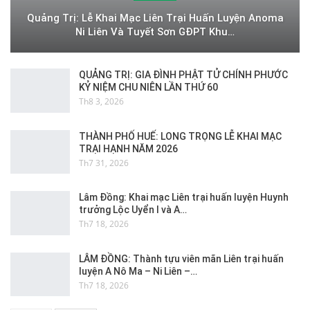
Quảng Trị: Lễ Khai Mạc Liên Trại Huấn Luyện Anoma
Ni Liên Và Tuyết Sơn GĐPT Khu…
QUẢNG TRỊ: GIA ĐÌNH PHẬT TỬ CHÍNH PHƯỚC
KỶ NIỆM CHU NIÊN LẦN THỨ 60
Th8 3, 2026
THÀNH PHỐ HUẾ: LONG TRỌNG LỄ KHAI MẠC
TRẠI HẠNH NĂM 2026
Th7 31, 2026
Lâm Đồng: Khai mạc Liên trại huấn luyện Huynh
trưởng Lộc Uyển I và A…
Th7 18, 2026
LÂM ĐỒNG: Thành tựu viên mãn Liên trại huấn
luyện A Nô Ma – Ni Liên –…
Th7 18, 2026