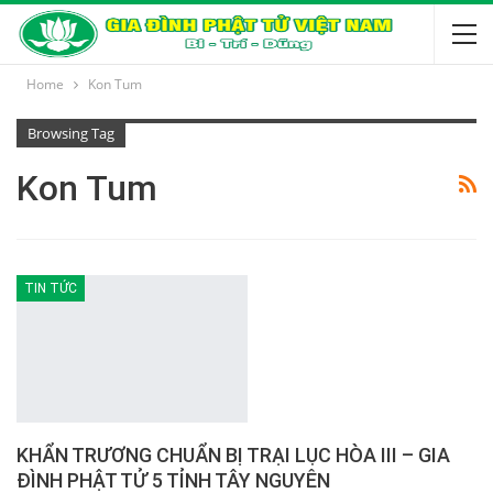
Home
Kon Tum
Browsing Tag
Kon Tum
TIN TỨC
KHẨN TRƯƠNG CHUẨN BỊ TRẠI LỤC HÒA III – GIA
ĐÌNH PHẬT TỬ 5 TỈNH TÂY NGUYÊN