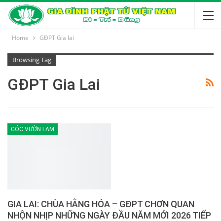
Home
GĐPT Gia lai
Browsing Tag
GĐPT Gia Lai
GÓC VƯỜN LAM
GIA LAI: CHÙA HẰNG HÓA – GĐPT CHƠN QUAN
NHỘN NHỊP NHỮNG NGÀY ĐẦU NĂM MỚI 2026 TIẾP