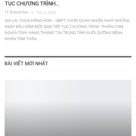
TỤC CHƯƠNG TRÌNH…
TT BINHDINH
Th2 2, 2026
GIA LAI: CHÙA HẰNG HÓA – GĐPT CHƠN QUAN NHỘN NHỊP NHỮNG
NGÀY ĐẦU NĂM MỚI 2026 TIẾP TỤC CHƯƠNG TRÌNH “PHẦN CƠM
NGHĨA TÌNH HÀNG THÁNG” TẠI TRUNG TÂM NUÔI DƯỠNG BỆNH
NHÂN TÂM THẦN.
BÀI VIỂT MỚI NHẤT