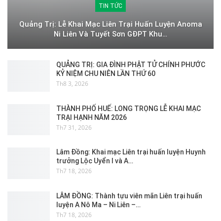
TIN TỨC
Quảng Trị: Lễ Khai Mạc Liên Trại Huấn Luyện Anoma
Ni Liên Và Tuyết Sơn GĐPT Khu…
QUẢNG TRỊ: GIA ĐÌNH PHẬT TỬ CHÍNH PHƯỚC
KỶ NIỆM CHU NIÊN LẦN THỨ 60
Th8 3, 2026
THÀNH PHỐ HUẾ: LONG TRỌNG LỄ KHAI MẠC
TRẠI HẠNH NĂM 2026
Th7 31, 2026
Lâm Đồng: Khai mạc Liên trại huấn luyện Huynh
trưởng Lộc Uyển I và A…
Th7 18, 2026
LÂM ĐỒNG: Thành tựu viên mãn Liên trại huấn
luyện A Nô Ma – Ni Liên –…
Th7 18, 2026