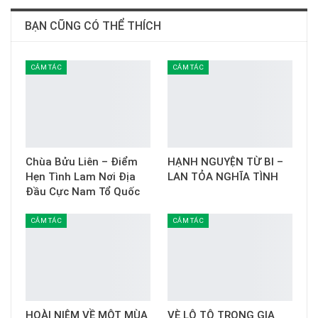
BẠN CŨNG CÓ THỂ THÍCH
CẢM TÁC
CẢM TÁC
Chùa Bửu Liên – Điểm
HẠNH NGUYỆN TỪ BI –
Hẹn Tình Lam Nơi Địa
LAN TỎA NGHĨA TÌNH
Đầu Cực Nam Tổ Quốc
CẢM TÁC
CẢM TÁC
HOÀI NIỆM VỀ MỘT MÙA
VÈ LÔ TÔ TRONG GIA