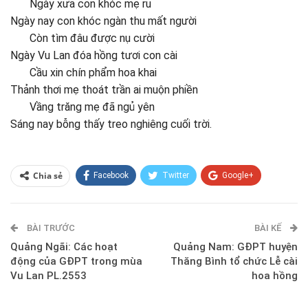
Ngày xưa con khóc mẹ ru
Ngày nay con khóc ngàn thu mất người
Còn tìm đâu được nụ cười
Ngày Vu Lan đóa hồng tươi con cài
Cầu xin chín phẩm hoa khai
Thảnh thơi mẹ thoát trần ai muộn phiền
Vầng trăng mẹ đã ngủ yên
Sáng nay bỗng thấy treo nghiêng cuối trời.
Chia sẻ
Facebook
Twitter
Google+
ReddIt
WhatsApp
Pinterest
BÀI TRƯỚC
E-mail
BÀI KẾ
Quảng Ngãi: Các hoạt
Quảng Nam: GĐPT huyện
động của GĐPT trong mùa
Thăng Bình tổ chức Lễ cài
Vu Lan PL.2553
hoa hồng