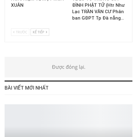
XUÂN
ĐÌNH PHẬT TỬ (Htr Như
Lạc TRẦN VĂN CƯ Phân
ban GĐPT Tp Đà nẵng…
TRƯỚC
KẾ TIẾP
Được đóng lại.
BÀI VIỂT MỚI NHẤT