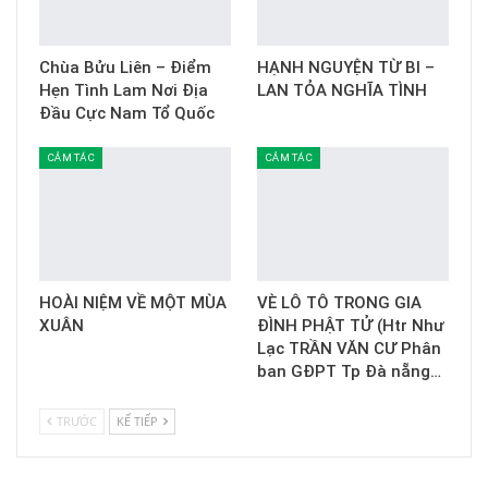
Chùa Bửu Liên – Điểm
HẠNH NGUYỆN TỪ BI –
Hẹn Tình Lam Nơi Địa
LAN TỎA NGHĨA TÌNH
Đầu Cực Nam Tổ Quốc
CẢM TÁC
CẢM TÁC
HOÀI NIỆM VỀ MỘT MÙA
VÈ LÔ TÔ TRONG GIA
XUÂN
ĐÌNH PHẬT TỬ (Htr Như
Lạc TRẦN VĂN CƯ Phân
ban GĐPT Tp Đà nẵng…
TRƯỚC
KẾ TIẾP