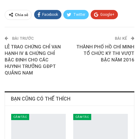
Chia sẻ
Facebook
Twitter
Google+
ReddIt
WhatsApp
Pinterest
BÀI TRƯỚC
E-mail
BÀI KẾ
LỄ TRAO CHỨNG CHỈ VẠN
THÀNH PHỐ HỒ CHÍ MINH
HẠNH IV & CHỨNG CHỈ
TỔ CHỨC KỲ THI VƯỢT
BẬC ĐỊNH CHO CÁC
BẬC NĂM 2016
HUYNH TRƯỞNG GĐPT
QUẢNG NAM
BẠN CŨNG CÓ THỂ THÍCH
CẢM TÁC
CẢM TÁC