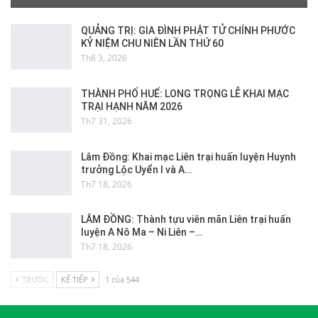
QUẢNG TRỊ: GIA ĐÌNH PHẬT TỬ CHÍNH PHƯỚC
KỶ NIỆM CHU NIÊN LẦN THỨ 60
Th8 3, 2026
THÀNH PHỐ HUẾ: LONG TRỌNG LỄ KHAI MẠC
TRẠI HẠNH NĂM 2026
Th7 31, 2026
Lâm Đồng: Khai mạc Liên trại huấn luyện Huynh
trưởng Lộc Uyển I và A…
Th7 18, 2026
LÂM ĐỒNG: Thành tựu viên mãn Liên trại huấn
luyện A Nô Ma – Ni Liên –…
Th7 18, 2026
TRƯỚC
KẾ TIẾP
1 của 544