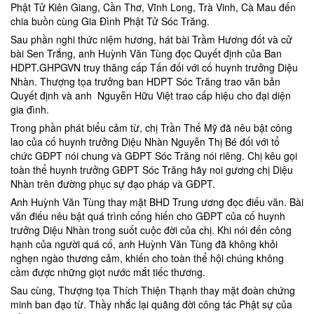
Phật Tử Kiên Giang, Cần Thơ, Vĩnh Long, Trà Vinh, Cà Mau đến
chia buồn cùng Gia Đình Phật Tử Sóc Trăng.
Sau phần nghi thức niệm hương, hát bài Trầm Hương đốt và cử
bài Sen Trắng, anh Huỳnh Văn Tùng đọc Quyết định của Ban
HDPT.GHPGVN truy thăng cấp Tấn đối với cố huynh trưởng Diệu
Nhàn. Thượng tọa trưởng ban HDPT Sóc Trăng trao văn bản
Quyết định và anh Nguyễn Hữu Việt trao cấp hiệu cho đại diện
gia đình.
Trong phần phát biểu cảm từ, chị Trần Thế Mỹ đã nêu bật công
lao của cố huynh trưởng Diệu Nhàn Nguyễn Thị Bé đối với tổ
chức GĐPT nói chung và GĐPT Sóc Trăng nói riêng. Chị kêu gọi
toàn thể huynh trưởng GĐPT Sóc Trăng hãy noi gương chị Diệu
Nhàn trên đường phục sự đạo pháp và GĐPT.
Anh Huỳnh Văn Tùng thay mặt BHD Trung ương đọc điếu văn. Bài
văn điếu nêu bật quá trình cống hiến cho GĐPT của cố huynh
trưởng Diệu Nhàn trong suốt cuộc đời của chị. Khi nói đến công
hạnh của người quá cố, anh Huỳnh Văn Tùng đã không khỏi
nghẹn ngào thương cảm, khiến cho toàn thể hội chúng không
cầm được những giọt nước mắt tiếc thương.
Sau cùng, Thượng tọa Thích Thiện Thạnh thay mặt đoàn chứng
minh ban đạo từ. Thầy nhắc lại quãng đời công tác Phật sự của