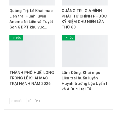
Quảng Trị: Lễ Khai mạc
QUẢNG TRỊ: GIA ĐÌNH
Liên trại Huấn luyện
PHẬT TỬ CHÍNH PHƯỚC
Anoma Ni Liên và Tuyết
KỶ NIỆM CHU NIÊN LẦN
Sơn GĐPT khu vực…
THỨ 60
TIN TỨC
TIN TỨC
THÀNH PHỐ HUẾ: LONG
Lâm Đồng: Khai mạc
TRỌNG LỄ KHAI MẠC
Liên trại huấn luyện
TRẠI HẠNH NĂM 2026
Huynh trưởng Lộc Uyển I
và A Dục I tại Tổ…
TRƯỚC
KẾ TIẾP