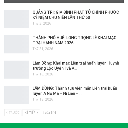
QUẢNG TRỊ: GIA ĐÌNH PHẬT TỬ CHÍNH PHƯỚC
KỶ NIỆM CHU NIÊN LẦN THỨ 60
Th8 3, 2026
THÀNH PHỐ HUẾ: LONG TRỌNG LỄ KHAI MẠC
TRẠI HẠNH NĂM 2026
Th7 31, 2026
Lâm Đồng: Khai mạc Liên trại huấn luyện Huynh
trưởng Lộc Uyển I và A…
Th7 18, 2026
LÂM ĐỒNG: Thành tựu viên mãn Liên trại huấn
luyện A Nô Ma – Ni Liên –…
Th7 18, 2026
TRƯỚC
KẾ TIẾP
1 của 544