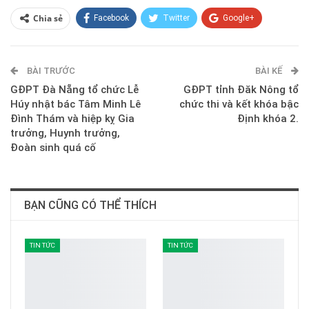
Chia sẻ
Facebook
Twitter
Google+
ReddIt
WhatsApp
Pinterest
BÀI TRƯỚC
E-mail
BÀI KẾ
GĐPT Đà Nẵng tổ chức Lễ
GĐPT tỉnh Đăk Nông tổ
Húy nhật bác Tâm Minh Lê
chức thi và kết khóa bậc
Đình Thám và hiệp kỵ Gia
Định khóa 2.
trưởng, Huynh trưởng,
Đoàn sinh quá cố
BẠN CŨNG CÓ THỂ THÍCH
TIN TỨC
TIN TỨC