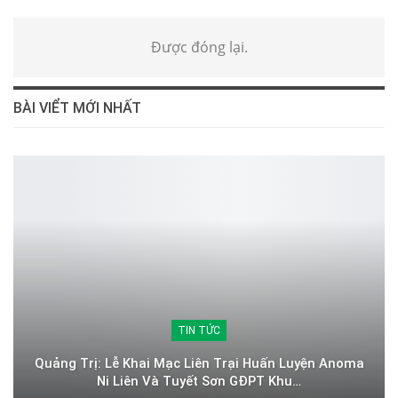
Được đóng lại.
BÀI VIỂT MỚI NHẤT
TIN TỨC
Quảng Trị: Lễ Khai Mạc Liên Trại Huấn Luyện Anoma
Ni Liên Và Tuyết Sơn GĐPT Khu…