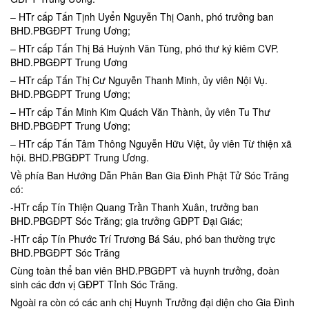
– HTr cấp Tấn Tịnh Uyển Nguyễn Thị Oanh, phó trưởng ban
BHD.PBGĐPT Trung Ương;
– HTr cấp Tấn Thị Bá Huỳnh Văn Tùng, phó thư ký kiêm CVP.
BHD.PBGĐPT Trung Ương
– HTr cấp Tấn Thị Cư Nguyễn Thanh Minh, ủy viên Nội Vụ.
BHD.PBGĐPT Trung Ương;
– HTr cấp Tấn Minh Kim Quách Văn Thành, ủy viên Tu Thư
BHD.PBGĐPT Trung Ương;
– HTr cấp Tấn Tâm Thông Nguyễn Hữu Việt, ủy viên Từ thiện xã
hội. BHD.PBGĐPT Trung Ương.
Về phía Ban Hướng Dẫn Phân Ban Gia Đình Phật Tử Sóc Trăng
có:
-HTr cấp Tín Thiện Quang Trần Thanh Xuân, trưởng ban
BHD.PBGĐPT Sóc Trăng; gia trưởng GĐPT Đại Giác;
-HTr cấp Tín Phước Trí Trương Bá Sáu, phó ban thường trực
BHD.PBGĐPT Sóc Trăng
Cùng toàn thể ban viên BHD.PBGĐPT và huynh trưởng, đoàn
sinh các đơn vị GĐPT Tỉnh Sóc Trăng.
Ngoài ra còn có các anh chị Huynh Trưởng đại diện cho Gia Đình