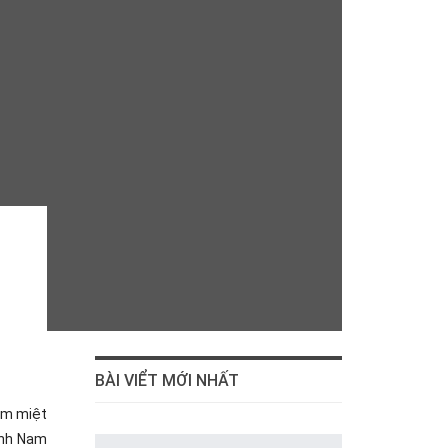
BÀI VIỂT MỚI NHẤT
ăm miệt
ành Nam