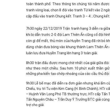
toàn thành phố. Theo thông tin chúng tôi nắm được 
tranh vòng loại, chọn 8 đội vào tranh Tứ kết vào 2 n
cặp đấu vào tranh Chung kết. Tranh 3 – 4: ; Chung kế
7h30 ngày 22/12/2019 Trận tranh hạng 3 diễn ra giữ
khi bị dẫn trước 2-0 đội Lam Thiên Ấn cũng cố đội hình
còn gì để mất, thủ môn của Huyền Trang đã rời bỏ khu
dùng chân đưa bóng vào khung thành Lam Thiên Ấn đ
luân lưu đưa Huyền Trang lên hạng 3 toàn giải.
8h30 trận đấu được mong chờ nhất của giải giữa độ
như theo một chiều. Sau hơn 10 phút xuất thần gi
những pha kiến tạo chớp nhoáng của các cầu thủ đội 
9h30 Lễ bế mạc đã diễn ra đơn giản nhưng khá ấm c
Chiếu, trụ trì Tu viện Kim Cang (H. Bình Chánh); HT
– Huỳnh Văn Long Phó TB thường trực; HTr cấp Tấn
Tấn Nguyên Châu – Trần Duy Ý Trưởng BTC giải cùng c
trợ cho giải.