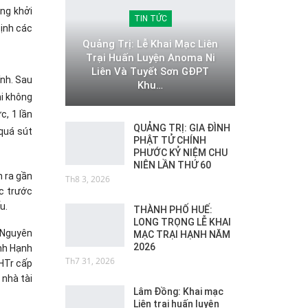
ng khởi
TIN TỨC
định các
Quảng Trị: Lễ Khai Mạc Liên
Trại Huấn Luyện Anoma Ni
Liên Và Tuyết Sơn GĐPT
nh. Sau
Khu…
hi không
c, 1 lần
QUẢNG TRỊ: GIA ĐÌNH
quá sút
PHẬT TỬ CHÍNH
PHƯỚC KỶ NIỆM CHU
NIÊN LẦN THỨ 60
 ra gần
Th8 3, 2026
c trước
u.
THÀNH PHỐ HUẾ:
LONG TRỌNG LỄ KHAI
 Nguyên
MẠC TRẠI HẠNH NĂM
2026
inh Hạnh
Th7 31, 2026
HTr cấp
 nhà tài
Lâm Đồng: Khai mạc
Liên trại huấn luyện