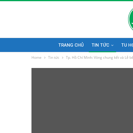
TRANG CHỦ
TIN TỨC
TU H
Home
Tin tức
Tp. Hồ Chí Minh: Vòng chung kết và Lễ 