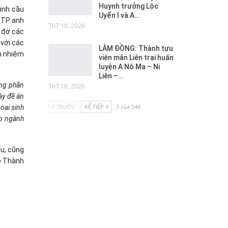
Huynh trưởng Lộc
inh cầu
Uyển I và A…
D.TP anh
Th7 18, 2026
p đở các
 với các
LÂM ĐỒNG: Thành tựu
ch nhiệm
viên mãn Liên trại huấn
luyện A Nô Ma – Ni
Liên –…
ống phần
Th7 18, 2026
ày đề án
TRƯỚC
KẾ TIẾP
1 của 544
oại sinh
ho ngành
u, cũng
p Thành