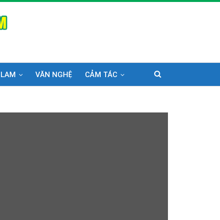
 LAM
VĂN NGHỆ
CẢM TÁC