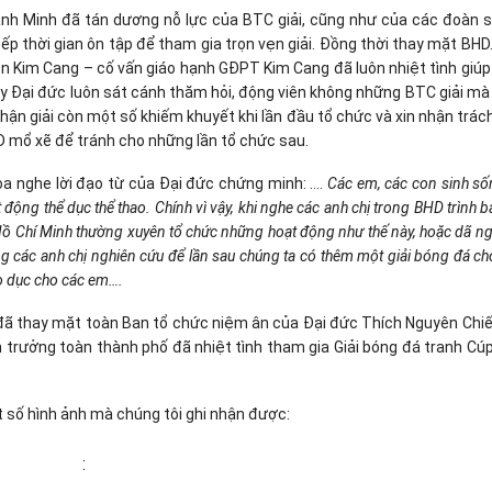
h Minh đã tán dương nỗ lực của BTC giải, cũng như của các đoàn s
ếp thời gian ôn tập để tham gia trọn vẹn giải. Đồng thời thay mặt BH
ện Kim Cang – cố vấn giáo hạnh GĐPT Kim Cang đã luôn nhiệt tình giú
y Đại đức luôn sát cánh thăm hỏi, động viên không những BTC giải mà
nhận giải còn một số khiếm khuyết khi lần đầu tổ chức và xin nhận trá
 mổ xẽ để tránh cho những lần tổ chức sau.
oa nghe lời đạo từ của Đại đức chứng minh: ….
Các em, các con sinh s
 động thể dục thể thao. Chính vì vậy, khi nghe các anh chị trong BHD trình b
ồ Chí Minh thường xuyên tổ chức những hoạt động như thế này, hoặc dã ng
g các anh chị nghiên cứu để lần sau chúng ta có thêm một giải bóng đá c
áo dục cho các em….
ã thay mặt toàn Ban tổ chức niệm ân của Đại đức Thích Nguyên Chiế
trưởng toàn thành phố đã nhiệt tình tham gia Giải bóng đá tranh Cú
ột số hình ảnh mà chúng tôi ghi nhận được:
: