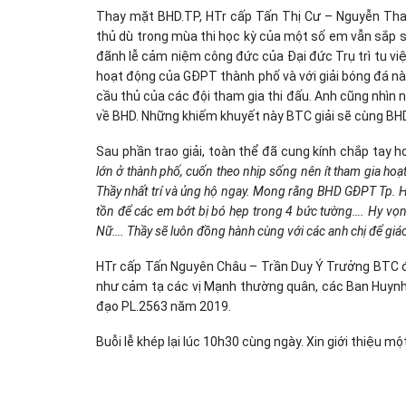
Thay mặt BHD.TP, HTr cấp Tấn Thị Cư – Nguyễn Than
thủ dù trong mùa thi học kỳ của một số em vẫn sắp s
đãnh lễ cảm niệm công đức của Đại đức Trụ trì tu vi
hoạt động của GĐPT thành phố và với giải bóng đá nà
cầu thủ của các đội tham gia thi đấu. Anh cũng nhìn 
về BHD. Những khiếm khuyết này BTC giải sẽ cùng BHD
Sau phần trao giải, toàn thể đã cung kính chắp tay h
lớn ở thành phố, cuốn theo nhịp sống nên ít tham gia hoạt
Thầy nhất trí và ủng hộ ngay. Mong rằng BHD GĐPT Tp. H
tồn để các em bớt bị bó hẹp trong 4 bức tường…. Hy vọn
Nữ…. Thầy sẽ luôn đồng hành cùng với các anh chị để gi
HTr cấp Tấn Nguyên Châu – Trần Duy Ý Trưởng BTC đ
như cảm tạ các vị Mạnh thường quân, các Ban Huynh 
đạo PL.2563 năm 2019.
Buỗi lễ khép lại lúc 10h30 cùng ngày. Xin giới thiệu m