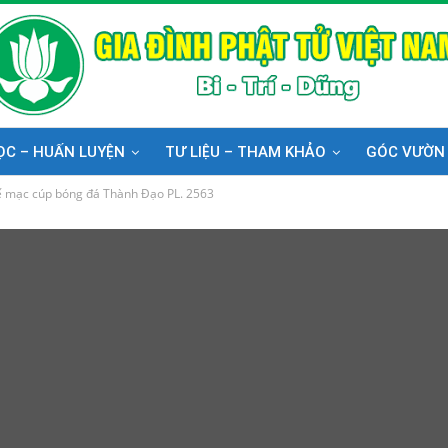
ỌC – HUẤN LUYỆN
TƯ LIỆU – THAM KHẢO
GÓC VƯỜN
bế mạc cúp bóng đá Thành Đạo PL. 2563