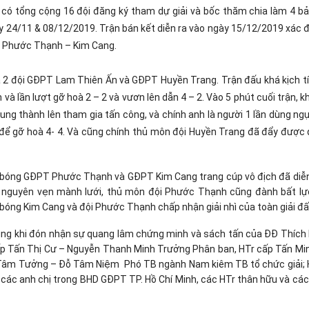
có tổng cộng 16 đội đăng ký tham dự giải và bốc thăm chia làm 4 bả
gày 24/11 & 08/12/2019. Trận bán kết diễn ra vào ngày 15/12/2019 xác 
t: Phước Thạnh – Kim Cang.
a 2 đội GĐPT Lam Thiên Ấn và GĐPT Huyền Trang. Trận đấu khá kịch tí
 và lần lượt gỡ hoà 2 – 2 và vươn lên dẫn 4 – 2. Vào 5 phút cuối trận, k
ng thành lên tham gia tấn công, và chính anh là người 1 lần dùng ngự
ể gỡ hoà 4- 4. Và cũng chính thủ môn đội Huyền Trang đã đẩy được 
i bóng GĐPT Phước Thạnh và GĐPT Kim Cang trang cúp vô địch đã diễn
ử nguyên vẹn mành lưới, thủ môn đội Phước Thạnh cũng đành bất lự
bóng Kim Cang và đội Phước Thạnh chấp nhận giải nhì của toàn giải đấ
úng khi đón nhận sự quang lâm chứng minh và sách tấn của ĐĐ Thích
r cấp Tấn Thị Cư – Nguyễn Thanh Minh Trưởng Phân ban, HTr cấp Tấn M
 Tâm Tưởng – Đỗ Tâm Niệm Phó TB ngành Nam kiêm TB tổ chức giải; 
ác anh chị trong BHD GĐPT TP. Hồ Chí Minh, các HTr thân hữu và các