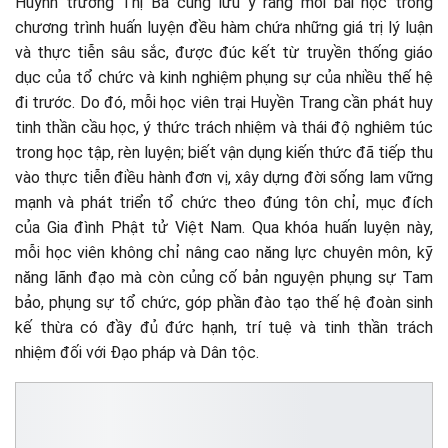
Huynh trưởng Thị Bá cũng lưu ý rằng mỗi bài học trong
chương trình huấn luyện đều hàm chứa những giá trị lý luận
và thực tiễn sâu sắc, được đúc kết từ truyền thống giáo
dục của tổ chức và kinh nghiệm phụng sự của nhiều thế hệ
đi trước. Do đó, mỗi học viên trại Huyền Trang cần phát huy
tinh thần cầu học, ý thức trách nhiệm và thái độ nghiêm túc
trong học tập, rèn luyện; biết vận dụng kiến thức đã tiếp thu
vào thực tiễn điều hành đơn vị, xây dựng đời sống lam vững
mạnh và phát triển tổ chức theo đúng tôn chỉ, mục đích
của Gia đình Phật tử Việt Nam. Qua khóa huấn luyện này,
mỗi học viên không chỉ nâng cao năng lực chuyên môn, kỹ
năng lãnh đạo mà còn củng cố bản nguyện phụng sự Tam
bảo, phụng sự tổ chức, góp phần đào tạo thế hệ đoàn sinh
kế thừa có đầy đủ đức hạnh, trí tuệ và tinh thần trách
nhiệm đối với Đạo pháp và Dân tộc.