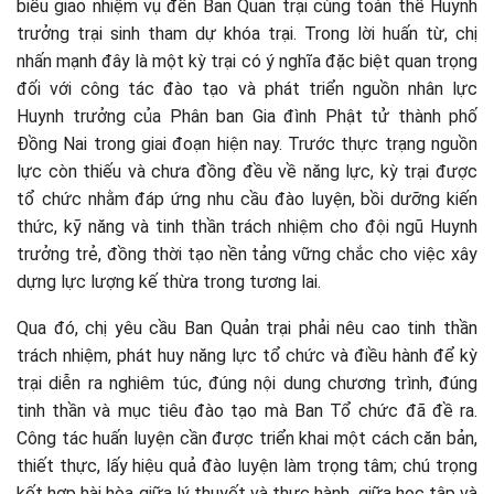
biểu giao nhiệm vụ đến Ban Quản trại cùng toàn thể Huynh
trưởng trại sinh tham dự khóa trại. Trong lời huấn từ, chị
nhấn mạnh đây là một kỳ trại có ý nghĩa đặc biệt quan trọng
đối với công tác đào tạo và phát triển nguồn nhân lực
Huynh trưởng của Phân ban Gia đình Phật tử thành phố
Đồng Nai trong giai đoạn hiện nay. Trước thực trạng nguồn
lực còn thiếu và chưa đồng đều về năng lực, kỳ trại được
tổ chức nhằm đáp ứng nhu cầu đào luyện, bồi dưỡng kiến
thức, kỹ năng và tinh thần trách nhiệm cho đội ngũ Huynh
trưởng trẻ, đồng thời tạo nền tảng vững chắc cho việc xây
dựng lực lượng kế thừa trong tương lai.
Qua đó, chị yêu cầu Ban Quản trại phải nêu cao tinh thần
trách nhiệm, phát huy năng lực tổ chức và điều hành để kỳ
trại diễn ra nghiêm túc, đúng nội dung chương trình, đúng
tinh thần và mục tiêu đào tạo mà Ban Tổ chức đã đề ra.
Công tác huấn luyện cần được triển khai một cách căn bản,
thiết thực, lấy hiệu quả đào luyện làm trọng tâm; chú trọng
kết hợp hài hòa giữa lý thuyết và thực hành, giữa học tập và