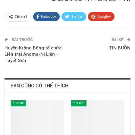
Chia sẻ
Facebook
Twitter
Google+
ReddIt
WhatsApp
Pinterest
BÀI TRƯỚC
E-mail
BÀI KẾ
Huyện Krông Bông tổ chức
TIN BUỒN
Liên trại Anoma-Ni Liên –
Tuyết Sơn
BẠN CŨNG CÓ THỂ THÍCH
TIN TỨC
TIN TỨC