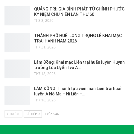
QUẢNG TRỊ: GIA ĐÌNH PHẬT TỬ CHÍNH PHƯỚC
KỶ NIỆM CHU NIÊN LẦN THỨ 60
Th8 3, 2026
THÀNH PHỐ HUẾ: LONG TRỌNG LỄ KHAI MẠC
TRẠI HẠNH NĂM 2026
Th7 31, 2026
Lâm Đồng: Khai mạc Liên trại huấn luyện Huynh
trưởng Lộc Uyển I và A…
Th7 18, 2026
LÂM ĐỒNG: Thành tựu viên mãn Liên trại huấn
luyện A Nô Ma – Ni Liên –…
Th7 18, 2026
TRƯỚC
KẾ TIẾP
1 của 544