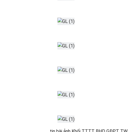
tin bài ảnh Khối TTTT BHD GĐPT TW