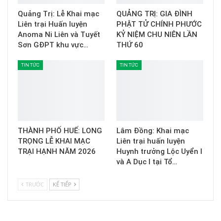
Quảng Trị: Lễ Khai mạc
QUẢNG TRỊ: GIA ĐÌNH
Liên trại Huấn luyện
PHẬT TỬ CHÍNH PHƯỚC
Anoma Ni Liên và Tuyết
KỶ NIỆM CHU NIÊN LẦN
Sơn GĐPT khu vực…
THỨ 60
TIN TỨC
TIN TỨC
THÀNH PHỐ HUẾ: LONG
Lâm Đồng: Khai mạc
TRỌNG LỄ KHAI MẠC
Liên trại huấn luyện
TRẠI HẠNH NĂM 2026
Huynh trưởng Lộc Uyển I
và A Dục I tại Tổ…
TRƯỚC
KẾ TIẾP