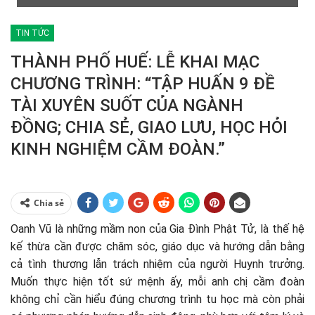
TIN TỨC
THÀNH PHỐ HUẾ: LỄ KHAI MẠC
CHƯƠNG TRÌNH: “TẬP HUẤN 9 ĐỀ
TÀI XUYÊN SUỐT CỦA NGÀNH
ĐỒNG; CHIA SẺ, GIAO LƯU, HỌC HỎI
KINH NGHIỆM CẦM ĐOÀN.”
Chia sẻ
Oanh Vũ là những mầm non của Gia Đình Phật Tử, là thế hệ
kế thừa cần được chăm sóc, giáo dục và hướng dẫn bằng
cả tình thương lẫn trách nhiệm của người Huynh trưởng.
Muốn thực hiện tốt sứ mệnh ấy, mỗi anh chị cầm đoàn
không chỉ cần hiểu đúng chương trình tu học mà còn phải