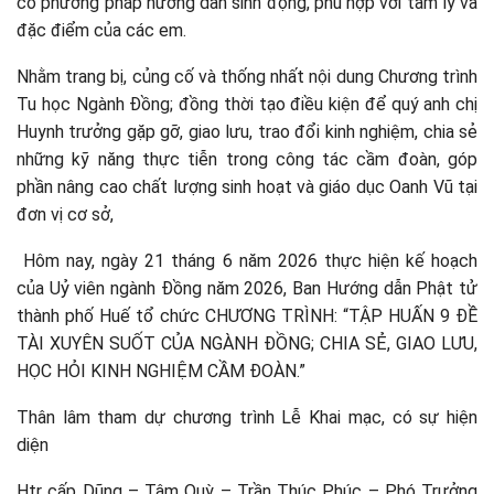
có phương pháp hướng dẫn sinh động, phù hợp với tâm lý và
đặc điểm của các em.
Nhằm trang bị, củng cố và thống nhất nội dung Chương trình
Tu học Ngành Đồng; đồng thời tạo điều kiện để quý anh chị
Huynh trưởng gặp gỡ, giao lưu, trao đổi kinh nghiệm, chia sẻ
những kỹ năng thực tiễn trong công tác cầm đoàn, góp
phần nâng cao chất lượng sinh hoạt và giáo dục Oanh Vũ tại
đơn vị cơ sở,
Hôm nay, ngày 21 tháng 6 năm 2026 thực hiện kế hoạch
của Uỷ viên ngành Đồng năm 2026, Ban Hướng dẫn Phật tử
thành phố Huế tổ chức CHƯƠNG TRÌNH: “TẬP HUẤN 9 ĐỀ
TÀI XUYÊN SUỐT CỦA NGÀNH ĐỒNG; CHIA SẺ, GIAO LƯU,
HỌC HỎI KINH NGHIỆM CẦM ĐOÀN.”
Thân lâm tham dự chương trình Lễ Khai mạc, có sự hiện
diện
Htr cấp Dũng – Tâm Quỳ – Trần Thúc Phúc – Phó Trưởng