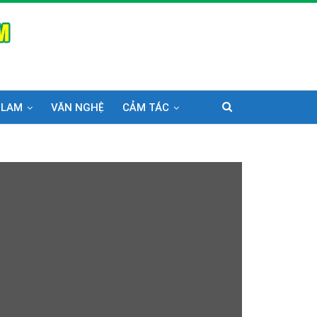
 LAM
VĂN NGHỆ
CẢM TÁC