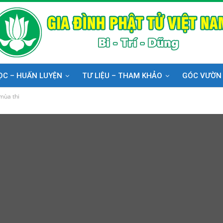
ỌC – HUẤN LUYỆN
TƯ LIỆU – THAM KHẢO
GÓC VƯỜN
mùa thi