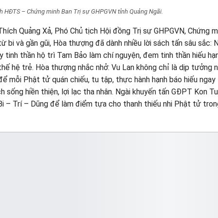
ịch HĐTS – Chứng minh Ban Trị sự GHPGVN tỉnh Quảng Ngãi.
 Thích Quảng Xả, Phó Chủ tịch Hội đồng Trị sự GHPGVN, Chứng m
 bi và gần gũi, Hòa thượng đã dành nhiều lời sách tấn sâu sắc: 
y tinh thần hộ trì Tam Bảo làm chí nguyện, đem tinh thần hiếu h
thế hệ trẻ. Hòa thượng nhắc nhở: Vu Lan không chỉ là dịp tưởng 
để mỗi Phật tử quán chiếu, tu tập, thực hành hạnh báo hiếu ngay
ách sống hiền thiện, lợi lạc tha nhân. Ngài khuyến tấn GĐPT Kon T
 Bi – Trí – Dũng để làm điểm tựa cho thanh thiếu nhi Phật tử tron