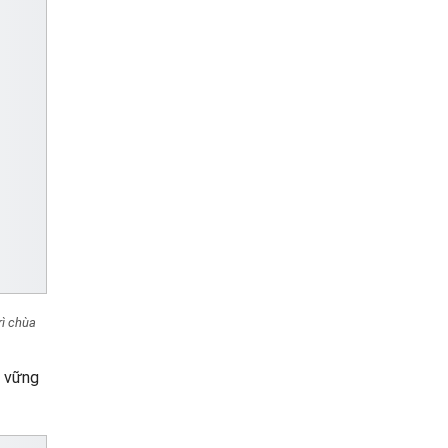
ì chùa
m vững