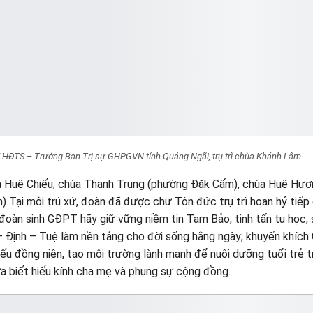
 HĐTS – Trưởng Ban Trị sự GHPGVN tỉnh Quảng Ngãi, trụ trì chùa Khánh Lâm.
ùa Huệ Chiếu; chùa Thanh Trung (phường Đăk Cấm), chùa Huệ Hư
Tại mỗi trú xứ, đoàn đã được chư Tôn đức trụ trì hoan hỷ tiếp
 đoàn sinh GĐPT hãy giữ vững niềm tin Tam Bảo, tinh tấn tu học,
iới – Định – Tuệ làm nền tảng cho đời sống hằng ngày; khuyến khíc
iếu đồng niên, tạo môi trường lành mạnh để nuôi dưỡng tuổi trẻ 
ừa biết hiếu kính cha mẹ và phụng sự cộng đồng.