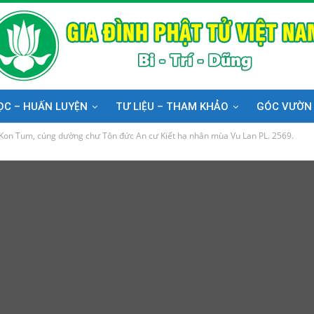
ỌC – HUẤN LUYỆN
TƯ LIỆU – THAM KHẢO
GÓC VƯỜN
Kon Tum, cúng dường chư Tôn đức An cư Kiết hạ nhân mùa Vu Lan PL. 2569.