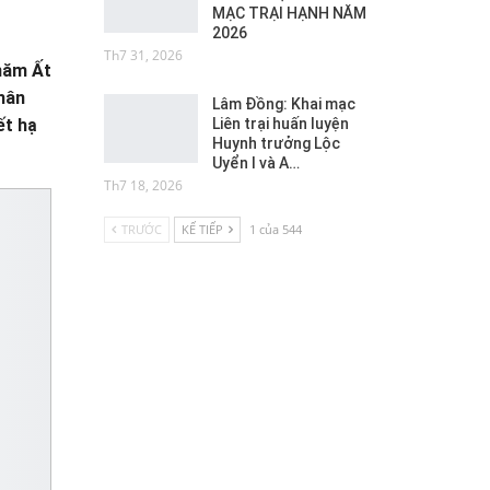
MẠC TRẠI HẠNH NĂM
2026
Th7 31, 2026
 năm Ất
hân
Lâm Đồng: Khai mạc
Liên trại huấn luyện
ết hạ
Huynh trưởng Lộc
Uyển I và A…
Th7 18, 2026
TRƯỚC
KẾ TIẾP
1 của 544