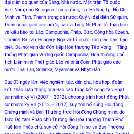
đại diện cơ quan của Đảng, Nhà nước, Mặt trận Tổ quốc
Việt Nam, các Bộ ngành Trung ương, Tp. Hà Nội, Tp. Hồ Chí
Minh và Tỉnh, Thành trong cả nước; Quý vị đại diện Sứ quán,
Đoàn ngoại giao các nước; các vị Tăng Ni, Phật tử thân hữu
và kiều bào tại Lào, Campuchia, Pháp, Đức, Cộng hòa Czech,
Ucraina, Ba Lan, Hungary, Nga và tổ chức Tôn giáo bạn. Đặc
biệt, Đại hội vinh dự đón tiếp Hòa thượng Tép Vong – Tăng
thống Phật giáo Vương quốc Campuchia; Hòa thượng Chủ
tịch Liên minh Phật giáo Lào và phái đoàn Phật giáo các
nước Thái Lan, Srilanka, Myanmar và Nhật Bản.
Sau 03 ngày làm việc nghiêm túc, dân chủ, hòa hợp, đoàn
kết; thảo luận thông qua Báo cáo tổng kết công tác Phật
sự nhiệm kỳ VI (2007 – 2012), chương trình hoạt động Phật
sự nhiệm kỳ VII (2012 – 2017); suy tôn bổ sung Hội đồng
Chứng minh và Ban Thường trực Hội đồng Chứng minh, do
Đức Đệ tam Pháp chủ Trưởng lão Hòa thượng Thích Phổ
Tuệ làm Pháp chủ; suy cử Hội đồng Trị sự và Ban Thường