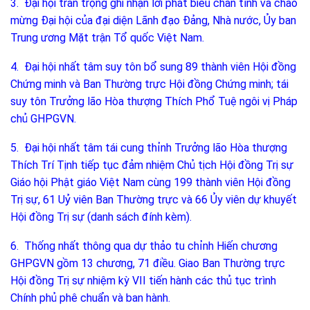
3. Đại hội trân trọng ghi nhận lời phát biểu chân tình và chào
mừng Đại hội của đại diện Lãnh đạo Đảng, Nhà nước, Ủy ban
Trung ương Mặt trận Tổ quốc Việt Nam.
4. Đại hội nhất tâm suy tôn bổ sung 89 thành viên Hội đồng
Chứng minh và Ban Thường trực Hội đồng Chứng minh; tái
suy tôn Trưởng lão Hòa thượng Thích Phổ Tuệ ngôi vị Pháp
chủ GHPGVN.
5. Đại hội nhất tâm tái cung thỉnh Trưởng lão Hòa thượng
Thích Trí Tịnh tiếp tục đảm nhiệm Chủ tịch Hội đồng Trị sự
Giáo hội Phật giáo Việt Nam cùng 199 thành viên Hội đồng
Trị sự, 61 Uỷ viên Ban Thường trực và 66 Ủy viên dự khuyết
Hội đồng Trị sự (danh sách đính kèm).
6. Thống nhất thông qua dự thảo tu chỉnh Hiến chương
GHPGVN gồm 13 chương, 71 điều. Giao Ban Thường trực
Hội đồng Trị sự nhiệm kỳ VII tiến hành các thủ tục trình
Chính phủ phê chuẩn và ban hành.