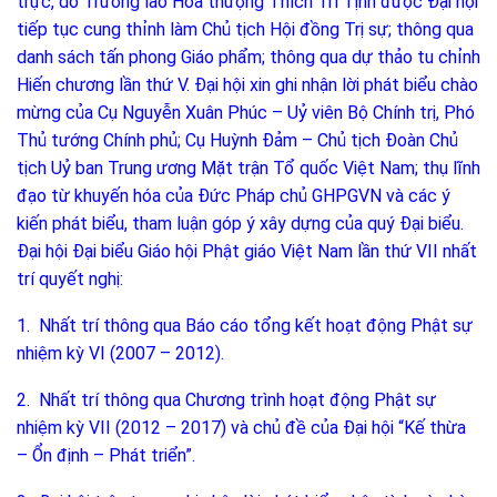
trực, do Trưởng lão Hòa thượng Thích Trí Tịnh được Đại hội
tiếp tục cung thỉnh làm Chủ tịch Hội đồng Trị sự; thông qua
danh sách tấn phong Giáo phẩm; thông qua dự thảo tu chỉnh
Hiến chương lần thứ V. Đại hội xin ghi nhận lời phát biểu chào
mừng của Cụ Nguyễn Xuân Phúc – Uỷ viên Bộ Chính trị, Phó
Thủ tướng Chính phủ; Cụ Huỳnh Đảm – Chủ tịch Đoàn Chủ
tịch Uỷ ban Trung ương Mặt trận Tổ quốc Việt Nam; thụ lĩnh
đạo từ khuyến hóa của Đức Pháp chủ GHPGVN và các ý
kiến phát biểu, tham luận góp ý xây dựng của quý Đại biểu.
Đại hội Đại biểu Giáo hội Phật giáo Việt Nam lần thứ VII nhất
trí quyết nghị:
1. Nhất trí thông qua Báo cáo tổng kết hoạt động Phật sự
nhiệm kỳ VI (2007 – 2012).
2. Nhất trí thông qua Chương trình hoạt động Phật sự
nhiệm kỳ VII (2012 – 2017) và chủ đề của Đại hội “Kế thừa
– Ổn định – Phát triển”.