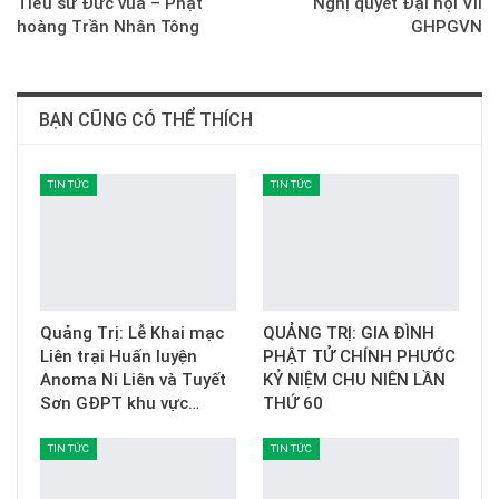
Tiểu sử Đức vua – Phật
Nghị quyết Đại hội VII
hoàng Trần Nhân Tông
GHPGVN
BẠN CŨNG CÓ THỂ THÍCH
TIN TỨC
TIN TỨC
Quảng Trị: Lễ Khai mạc
QUẢNG TRỊ: GIA ĐÌNH
Liên trại Huấn luyện
PHẬT TỬ CHÍNH PHƯỚC
Anoma Ni Liên và Tuyết
KỶ NIỆM CHU NIÊN LẦN
Sơn GĐPT khu vực…
THỨ 60
TIN TỨC
TIN TỨC