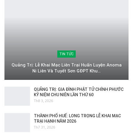
TIN TỨC
Quảng Trị: Lễ Khai Mạc Liên Trại Huấn Luyện Anoma
Ni Liên Và Tuyết Sơn GĐPT Khu…
QUẢNG TRỊ: GIA ĐÌNH PHẬT TỬ CHÍNH PHƯỚC
KỶ NIỆM CHU NIÊN LẦN THỨ 60
Th8 3, 2026
THÀNH PHỐ HUẾ: LONG TRỌNG LỄ KHAI MẠC
TRẠI HẠNH NĂM 2026
Th7 31, 2026