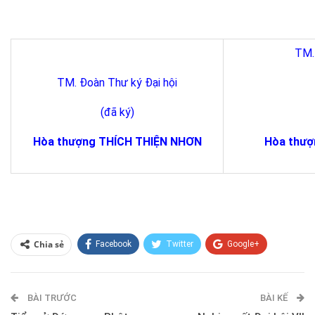
TM.
TM. Đoàn Thư ký Đại hội
(đã ký)
Hòa thượng THÍCH THIỆN NHƠN
Hòa thượ
Chia sẻ
Facebook
Twitter
Google+
ReddIt
WhatsApp
Pinterest
BÀI TRƯỚC
E-mail
BÀI KẾ