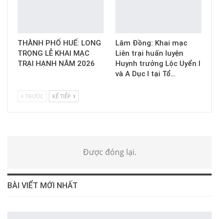
THÀNH PHỐ HUẾ: LONG
Lâm Đồng: Khai mạc
TRỌNG LỄ KHAI MẠC
Liên trại huấn luyện
TRẠI HẠNH NĂM 2026
Huynh trưởng Lộc Uyển I
và A Dục I tại Tổ…
TRƯỚC
KẾ TIẾP
Được đóng lại.
BÀI VIỂT MỚI NHẤT