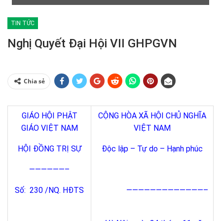
TIN TỨC
Nghị Quyết Đại Hội VII GHPGVN
Chia sẻ
GIÁO HỘI PHẬT
CỘNG HÒA XÃ HỘI CHỦ NGHĨA
GIÁO VIỆT NAM
VIỆT NAM
HỘI ĐỒNG TRỊ SỰ
Độc lập – Tự do – Hạnh phúc
——————–
Số: 230 /NQ. HĐTS
—————————————–